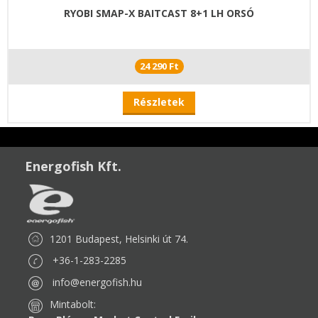
RYOBI SMAP-X BAITCAST 8+1 LH ORSÓ
24 290 Ft
Részletek
Energofish Kft.
1201 Budapest, Helsinki út 74.
+36-1-283-2285
info@energofish.hu
Mintabolt: