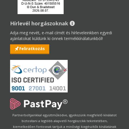
Hírlevél horgászoknak
Adja meg nevét, e-mail címét és hírleveleinkben egyedi
ajánlatokat küldünk ki önnek termékkínálatunkból!
Feliratkozás
Partnerboltjainkkal együttműködve, igyekszünk megfelelő kínálatot
biztosítani a legtöbb alapvető horgászcikk tekintetében,
kiemelkedően fontosnak tartjuk a minőségi kiegészítők kínálatának