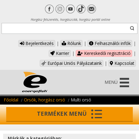
Horgász felszerelés, horgászcikk, horgász portál online
Bejelentkezés
|
Rólunk
|
Felhasználói infók
|
Karrier
|
Kereskedői regisztráció
|
Európai Uniós Pályázataink
|
Kapcsolat
MENÜ
Főoldal
Orsók, horgász orsó
Multi orsó
TERMÉKEK MENÜ
Márkák a kategóriában: