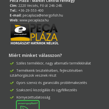
Peca Pláza - Market Central Ferihegy
Cím:
2220 Vecsés, Fő út 246-248.
Tel.:
+36-29-553-400
E-mail:
pecaplaza@energofish.hu
Web:
www.pecaplaza.hu
Miért minket válasszon?
Széles termékkör, nagy alternatív termékkínálat
Termékeink tesztelésében, fejlesztésében
sztárhorgászok vesznek részt
Gyors szerviz és garanciális problémakezelés
Szakszerű kiszolgálás és ügyfélkezelés
Környezettudatosság