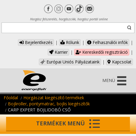
Horgász felszerelés, horgászcikk, horgász portál online
Bejelentkezés
|
Rólunk
|
Felhasználói infók
|
Karrier
|
Kereskedői regisztráció
|
Európai Uniós Pályázataink
|
Kapcsolat
MENÜ
Főoldal
Horgászat kiegészítő termékek
Bojliroller, pontymatrac, bojlis kiegészítők
CARP EXPERT BOJLIDOBÓ CSŐ
TERMÉKEK MENÜ