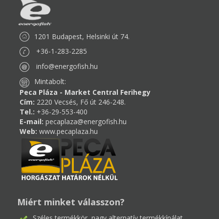
1201 Budapest, Helsinki út 74.
+36-1-283-2285
info@energofish.hu
Mintabolt:
Peca Pláza - Market Central Ferihegy
Cím:
2220 Vecsés, Fő út 246-248.
Tel.:
+36-29-553-400
E-mail:
pecaplaza@energofish.hu
Web:
www.pecaplaza.hu
Miért minket válasszon?
Széles termékkör, nagy alternatív termékkínálat