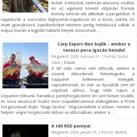
leckét. A letisztult, tartósan alacsony vízállás
és az egymást követő időjárási frontok
komoly kihívás elé állították a pergetőket. A
ragadozók a sorozatos légnyomás-ingadozás és a tiszta, sekély víz
miatt gyanakvóvá, kapókedvüket tekintve pedig hektikussá váltak. A
májusi Dunán a legjobb haltartó helyek, kövezések, ...
Carp Expert Neo bojlik - amikor a
tavaszi peca igazán beindul
Megjelent: 2026. március 31. | Forrás: Szabó
Attila |
Írások
A tél után várva várt időszak, amikor a
vizeink elkezdenek felmelegedni, a
nappalok kellemesen melegek,
napsütésesek, és már az éjszakák sem túl
csípősek ahhoz, hogy több napot a
vízparton töltsünk. Fanatikus pontyhorgászként én sem bírtam tovább,
és kora tavasszal Szabó Imre csapattársammal ellátogattam a Pródi
Horgásztavak Bojlis “Nagy tavára”. Végszerelékek a vízben, minden a
helyén: végre horgászunk! Abban az időszakban, amikor a ...
A téli RSD pontyai
Megjelent: 2026. január 15. | Forrás: Skultéti