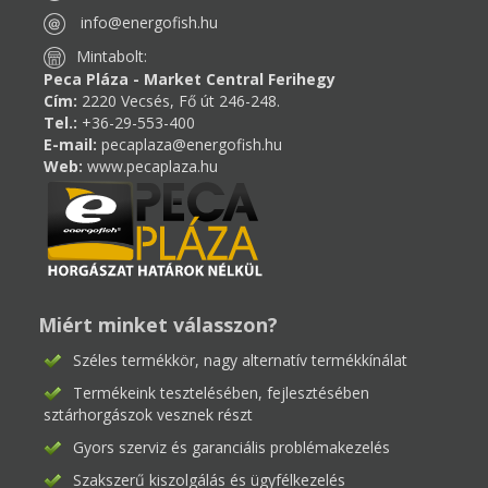
info@energofish.hu
Mintabolt:
Peca Pláza - Market Central Ferihegy
Cím:
2220 Vecsés, Fő út 246-248.
Tel.:
+36-29-553-400
E-mail:
pecaplaza@energofish.hu
Web:
www.pecaplaza.hu
Miért minket válasszon?
Széles termékkör, nagy alternatív termékkínálat
Termékeink tesztelésében, fejlesztésében
sztárhorgászok vesznek részt
Gyors szerviz és garanciális problémakezelés
Szakszerű kiszolgálás és ügyfélkezelés