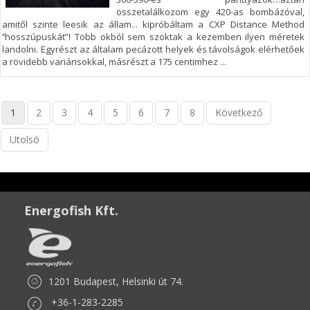
összetalálkozom egy 420-as bombázóval,
amitől szinte leesik az állam... kipróbáltam a CXP Distance Method
’’hosszúpuskát”! Több okból sem szoktak a kezemben ilyen méretek
landolni. Egyrészt az általam pecázott helyek és távolságok elérhetőek
a rövidebb variánsokkal, másrészt a 175 centimhez ...
1
2
3
4
5
6
7
8
Következő
Utolsó
Energofish Kft.
1201 Budapest, Helsinki út 74.
+36-1-283-2285