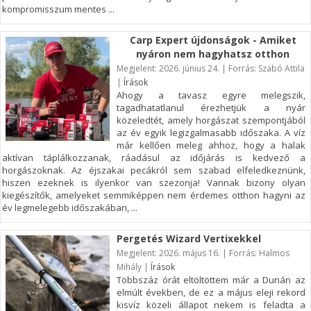
kompromisszum mentes ...
Carp Expert újdonságok - Amiket
nyáron nem hagyhatsz otthon
Megjelent: 2026. június 24. | Forrás: Szabó Attila
|
Írások
Ahogy a tavasz egyre melegszik,
tagadhatatlanul érezhetjük a nyár
közeledtét, amely horgászat szempontjából
az év egyik legizgalmasabb időszaka. A víz
már kellően meleg ahhoz, hogy a halak
aktívan táplálkozzanak, ráadásul az időjárás is kedvező a
horgászoknak. Az éjszakai pecákról sem szabad elfeledkeznünk,
hiszen ezeknek is ilyenkor van szezonja! Vannak bizony olyan
kiegészítők, amelyeket semmiképpen nem érdemes otthon hagyni az
év legmelegebb időszakában, ...
Pergetés Wizard Vertixekkel
Megjelent: 2026. május 16. | Forrás: Halmos
Mihály |
Írások
Többszáz órát eltöltöttem már a Dunán az
elmúlt években, de ez a május eleji rekord
kisvíz közeli állapot nekem is feladta a