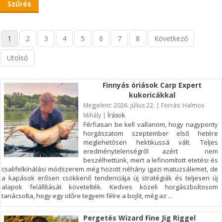
Szűrés
1
2
3
4
5
6
7
8
Következő
Utolsó
Finnyás óriások Carp Expert
kukoricákkal
Megjelent: 2026. július 22. | Forrás: Halmos
Mihály |
Írások
Férfiasan be kell vallanom, hogy nagyponty
horgászatom szeptember első hetére
meglehetősen hektikussá vált. Teljes
eredménytelenségről azért nem
beszélhettünk, mert a lefinomított etetési és
csalifelkínálási módszerem még hozott néhány igazi matuzsálemet, de
a kapások erősen csökkenő tendenciája új stratégiák és teljesen új
alapok felállítását követelték. Kedves közeli horgászboltosom
tanácsolta, hogy egy időre tegyem félre a bojlit, még az ...
Pergetés Wizard Fine Jig Riggel