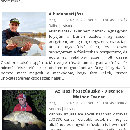
szerelékkel, ...
A budapesti jász
Megjelent: 2025. november 20. | Forrás: Ország
Bálint |
Írások
Akár hiszitek, akár nem, hazánk legnagyobb
folyóján a Dunán ezelőtt még sosem
pergettem, pedig rengetegszer vonatoztam
át a nagy folyó felett, és sokszor
tervezgettem a fővárosban horgászatot, de
eddig ez valahogy sosem jött össze.
Október utolsó napján aztán végre rászántam magam a túrára, és
minimál felszereléssel elindultam meghódítani az Öreg Hölgyet... Na
persze most megvolt a motivációm, hogy útra keljek, hiszen
unokatestvérem csodaszép halak ...
Az igazi hosszúpuska - Distance
Method Feeder
Megjelent: 2025. november 06. | Forrás: Heincz
András |
Írások
Vannak az általam sokat használt kistavas
270-330 centis rövidebb botok no meg az
általános és nagyobb távokon is bevethető
360-390-es parittyázók…aztán