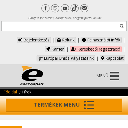
Horgász felszerelés, horgászcikk, horgász portál online
Bejelentkezés
|
Rólunk
|
Felhasználói infók
|
Karrier
|
Kereskedői regisztráció
|
Európai Uniós Pályázataink
|
Kapcsolat
MENÜ
Főoldal
Hírek
TERMÉKEK MENÜ