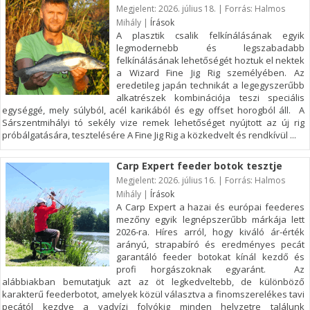
Megjelent: 2026. július 18. | Forrás: Halmos
Mihály |
Írások
A plasztik csalik felkínálásának egyik
legmodernebb és legszabadabb
felkínálásának lehetőségét hoztuk el nektek
a Wizard Fine Jig Rig személyében. Az
eredetileg japán technikát a legegyszerűbb
alkatrészek kombinációja teszi speciális
egységgé, mely súlyból, acél karikából és egy offset horogból áll. A
Sárszentmihályi tó sekély vize remek lehetőséget nyújtott az új rig
próbálgatására, tesztelésére A Fine Jig Rig a közkedvelt és rendkívül ...
Carp Expert feeder botok tesztje
Megjelent: 2026. július 16. | Forrás: Halmos
Mihály |
Írások
A Carp Expert a hazai és európai feederes
mezőny egyik legnépszerűbb márkája lett
2026-ra. Híres arról, hogy kiváló ár-érték
arányú, strapabíró és eredményes pecát
garantáló feeder botokat kínál kezdő és
profi horgászoknak egyaránt. Az
alábbiakban bemutatjuk azt az öt legkedveltebb, de különböző
karakterű feederbotot, amelyek közül választva a finomszerelékes tavi
pecától kezdve a vadvízi folyókig minden helyzetre találunk