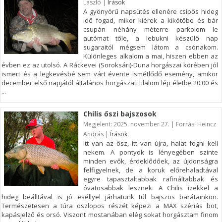
László |
Írások
A gyönyörű napsütés ellenére csípős hideg
idő fogad, mikor kiérek a kikötőbe és bár
csupán néhány méterre parkolom le
autómat tőle, a lebukni készülő nap
sugaraitól mégsem látom a csónakom.
Különleges alkalom a mai, hiszen ebben az
évben ez az utolsó. A Ráckevei (Soroksári)-Duna horgászai körében jól
ismert és a legkevésbé sem várt évente ismétlődő esemény, amikor
december első napjától általános horgászati tilalom lép életbe 20:00 és
...
Chilis őszi bajszosok
Megjelent: 2025. november 27. | Forrás: Heincz
András |
Írások
Itt van az ősz, itt van újra, halat fogni kell
nekem. A pontyok is lényegében szinte
minden evők, érdeklődőek, az újdonságra
felfigyelnek, de a koruk előrehaladtával
egyre tapasztaltabbak rafináltabbak és
óvatosabbak lesznek. A Chilis ízekkel a
hideg beálltával is jó eséllyel járhatunk túl bajszos barátainkon.
Természetesen a túra oszlopos részét képezi a MAX szériás bot,
kapásjelző és orsó. Viszont mostanában elég sokat horgásztam finom