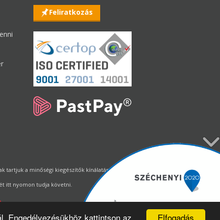
Feliratkozás
enni
er
tartjuk a minőségi kiegészítők kínálatának állandó biztosítását.
t itt nyomon tudja követni.
Elfogadás
ál. Engedélyezésükhöz kattintson az