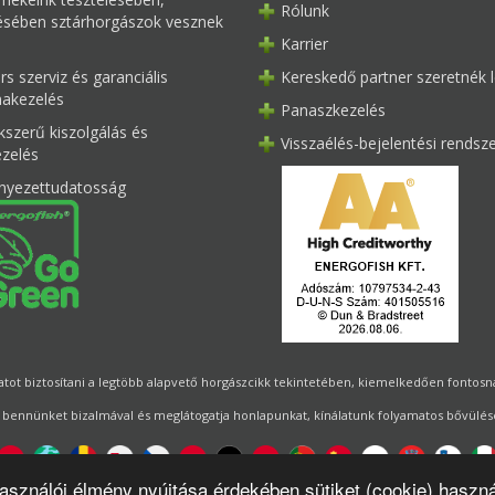
Rólunk
tésében sztárhorgászok vesznek
Karrier
s szerviz és garanciális
Kereskedő partner szeretnék l
akezelés
Panaszkezelés
kszerű kiszolgálás és
Visszaélés-bejelentési rendsz
ezelés
nyezettudatosság
ot biztosítani a legtöbb alapvető horgászcikk tekintetében, kiemelkedően fontosnak 
 bennünket bizalmával és meglátogatja honlapunkat, kínálatunk folyamatos bővülésé
használói élmény nyújtása érdekében sütiket (cookie) haszn