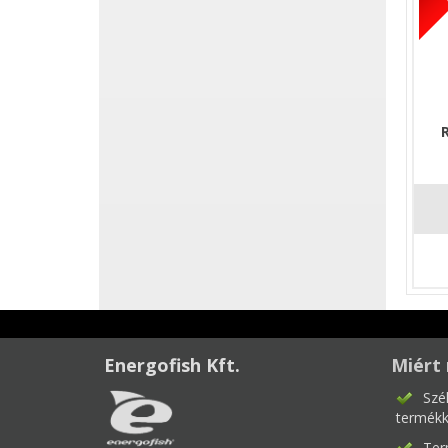
Energofish Kft.
Miért 
Szé
termékk
Ter