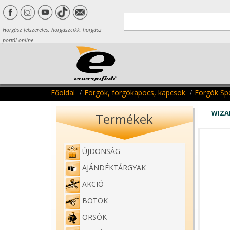
Horgász felszerelés, horgászcikk, horgász
portál online
Főoldal
Forgók, forgókapocs, kapcsok
Forgók Spe
WIZA
Termékek
ÚJDONSÁG
AJÁNDÉKTÁRGYAK
AKCIÓ
BOTOK
ORSÓK