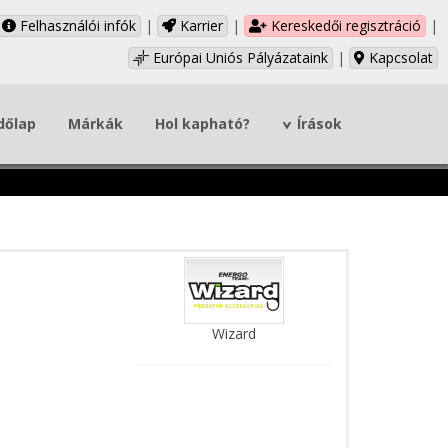
Felhasználói infók
|
Karrier
|
Kereskedői regisztráció
|
Európai Uniós Pályázataink
|
Kapcsolat
dőlap
Márkák
Hol kapható?
Írások
Wizard