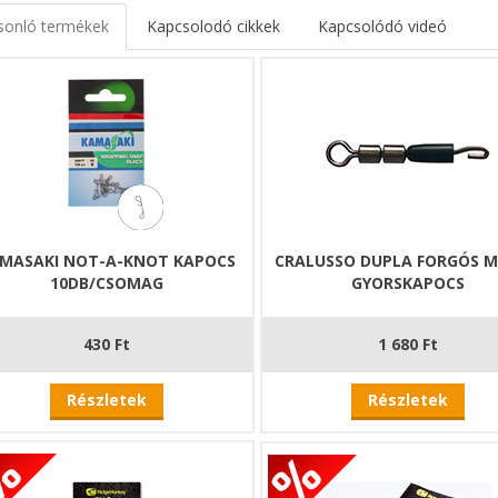
sonló termékek
Kapcsolodó cikkek
Kapcsolódó videó
MASAKI NOT-A-KNOT KAPOCS
CRALUSSO DUPLA FORGÓS 
10DB/CSOMAG
GYORSKAPOCS
430 Ft
1 680 Ft
Részletek
Részletek