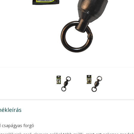
ékleírás
d csapágyas forgó