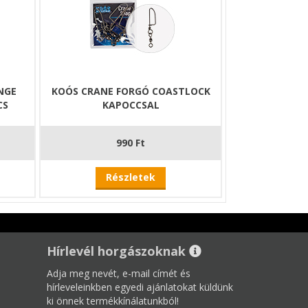
NGE
KOÓS CRANE FORGÓ COASTLOCK
CS
KAPOCCSAL
990 Ft
Részletek
Hírlevél horgászoknak
Adja meg nevét, e-mail címét és
hírleveleinkben egyedi ajánlatokat küldünk
ki önnek termékkínálatunkból!