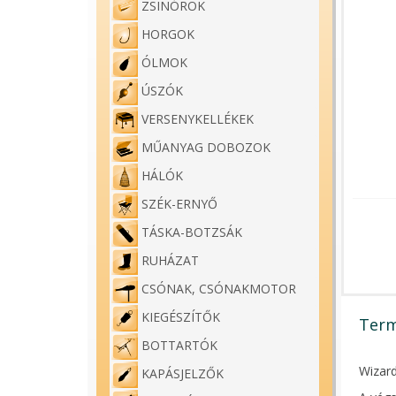
ZSINÓROK
HORGOK
ÓLMOK
ÚSZÓK
VERSENYKELLÉKEK
MŰANYAG DOBOZOK
HÁLÓK
SZÉK-ERNYŐ
TÁSKA-BOTZSÁK
RUHÁZAT
CSÓNAK, CSÓNAKMOTOR
KIEGÉSZÍTŐK
Term
BOTTARTÓK
Wizar
KAPÁSJELZŐK