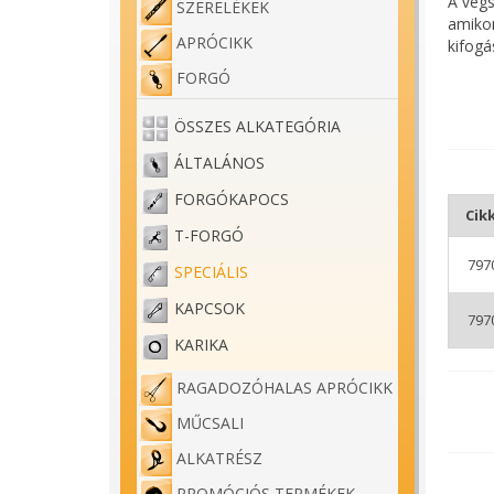
A végs
SZERELÉKEK
amikor
APRÓCIKK
kifogá
FORGÓ
A Wiza
A horg
és biz
ÖSSZES ALKATEGÓRIA
A Wiza
ÁLTALÁNOS
teherb
FORGÓKAPOCS
elegen
Cik
T-FORGÓ
797
SPECIÁLIS
KAPCSOK
797
KARIKA
RAGADOZÓHALAS APRÓCIKK
MŰCSALI
ALKATRÉSZ
PROMÓCIÓS TERMÉKEK