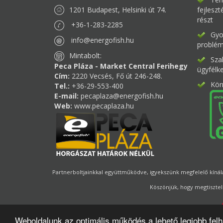
1201 Budapest, Helsinki út 74.
fejlesz
részt
+36-1-283-2285
Gyor
info@energofish.hu
problém
Mintabolt:
Sza
Peca Pláza - Market Central Ferihegy
ügyfélk
Cím:
2220 Vecsés, Fő út 246-248.
Kör
Tel.:
+36-29-553-400
E-mail:
pecaplaza@energofish.hu
Web:
www.pecaplaza.hu
Partnerboltjainkkal együttműködve, igyekszünk megfelelő kínálat
Köszönjük, hogy megtisztel
Weboldalunk az optimális működés a lehető legjobb fel