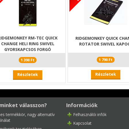
RIDGEMONKEY RM-TEC QUICK
RIDGEMONKEY QUICK CHA
CHANGE HELI RING SWIVEL
ROTATOR SWIVEL KAPO
GYORSKAPCSOS FORGÓ
1 790 Ft
1 390 Ft
Részletek
Részletek
minket válasszon?
Információk
les termékkör, nagy alternatív
Felhasználói infók
ínálat
Kapcsolat
mékeink tesztelésében,