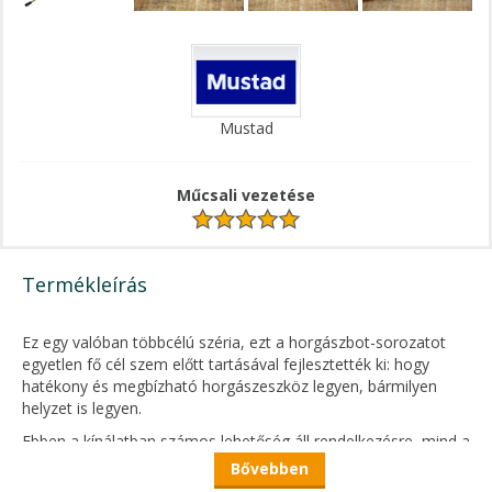
Mustad
Műcsali vezetése
Termékleírás
Ez egy valóban többcélú széria, ezt a horgászbot-sorozatot
egyetlen fő cél szem előtt tartásával fejlesztették ki: hogy
hatékony és megbízható horgászeszköz legyen, bármilyen
helyzet is legyen.
Ebben a kínálatban számos lehetőség áll rendelkezésre, mind a
casting, mind a spinning orsókat kedvelők számára, hogy
Bővebben
megfeleljenek a legtöbb modern műcsali horgásztechnikának