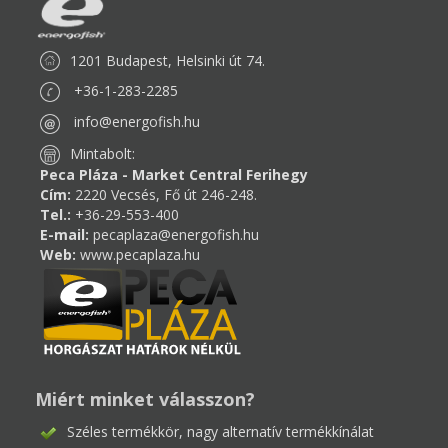
1201 Budapest, Helsinki út 74.
+36-1-283-2285
info@energofish.hu
Mintabolt:
Peca Pláza - Market Central Ferihegy
Cím:
2220 Vecsés, Fő út 246-248.
Tel.:
+36-29-553-400
E-mail:
pecaplaza@energofish.hu
Web:
www.pecaplaza.hu
Miért minket válasszon?
Széles termékkör, nagy alternatív termékkínálat