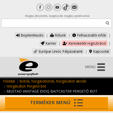
Horgász felszerelés, horgászcikk, horgász portál online
Bejelentkezés
|
Rólunk
|
Felhasználói infók
|
Karrier
|
Kereskedői regisztráció
|
Európai Uniós Pályázataink
|
Kapcsolat
MENÜ
Főoldal
Botok, horgászbotok, horgászbot akciók
Horgászbot Pergető bot
MUSTAD VANTAGE EVOQ BAITCASTER PERGETŐ BOT
TERMÉKEK MENÜ