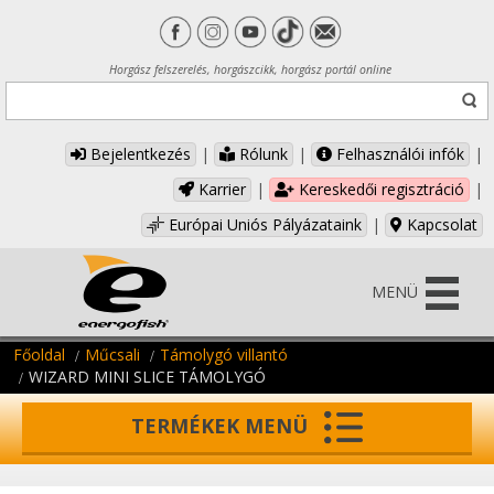
Horgász felszerelés, horgászcikk, horgász portál online
Bejelentkezés
|
Rólunk
|
Felhasználói infók
|
Karrier
|
Kereskedői regisztráció
|
Európai Uniós Pályázataink
|
Kapcsolat
MENÜ
Főoldal
Műcsali
Támolygó villantó
WIZARD MINI SLICE TÁMOLYGÓ
TERMÉKEK MENÜ