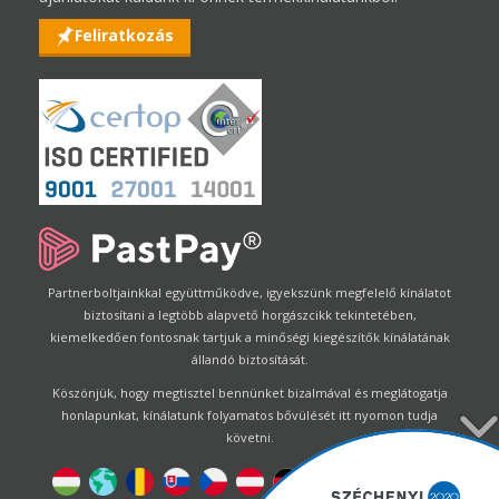
Feliratkozás
Partnerboltjainkkal együttműködve, igyekszünk megfelelő kínálatot
biztosítani a legtöbb alapvető horgászcikk tekintetében,
kiemelkedően fontosnak tartjuk a minőségi kiegészítők kínálatának
állandó biztosítását.
Köszönjük, hogy megtisztel bennünket bizalmával és meglátogatja
honlapunkat, kínálatunk folyamatos bővülését itt nyomon tudja
követni.