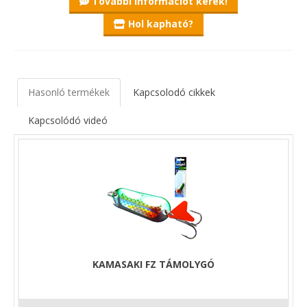
További információt kérek!
fényvisszaverős rész fokozza, melyből a hátoldali megegyező
mindegyiken, az előlapi pedig a feltüntetett színt tartalmazza.
Hol kapható?
Ajánlott variáns balinra és sügérre, méreteinek köszönhetően,
light és UL pecák alkalmával a kisebb méretű halak, domolykó,
jász is elejthető használatukkal.
Hasonló termékek
Kapcsolodó cikkek
Kapcsolódó videó
KAMASAKI FZ TÁMOLYGÓ