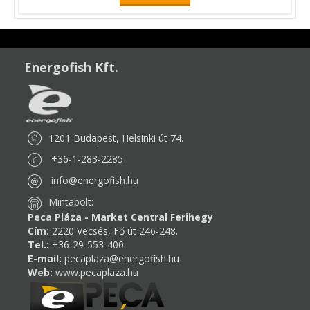
Energofish Kft.
1201 Budapest, Helsinki út 74.
+36-1-283-2285
info@energofish.hu
Mintabolt:
Peca Pláza - Market Central Ferihegy
Cím:
2220 Vecsés, Fő út 246-248.
Tel.:
+36-29-553-400
E-mail:
pecaplaza@energofish.hu
Web:
www.pecaplaza.hu