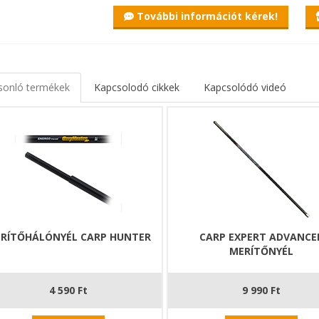
További információt kérek!
xpert Neo Carp Handle rakós merítőnyél
merítőnyél, nem csak versenyhorgászoknak!
sonló termékek
Kapcsolodó cikkek
Kapcsolódó videó
aki használt már rakós merítőnyelet, az tudja, hogy azonos átmérő m
. Így akár nagyobb fejeket is tudunk használni vele, vagy ha villámg
 akkor nem fog a nagy ellenállástól meghajolni a nyél és elmenekülni a
s nyél további előnye, hogy nem kell teljes hosszban használni. Péld
kezésünkre, így csak kihúzunk belőle egy tagot és máris kényelmesen
k végei erősítve vannak, így a nyél nélkül használva sem tudjuk össze
on alapanyag nagyon erőssé, ám mégis könnyűvé teszi. A menetes vé
tás mellett egy plusz csavar is rögzíti a taghoz, ami meggátolja a kic
RÍTŐHÁLÓNYÉL CARP HUNTER
CARP EXPERT ADVANCE
MERÍTŐNYÉL
e: 279 g
4 590 Ft
9 990 Ft