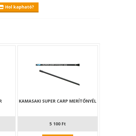
Hol kapható?
ellett sokkal merevebb egy teleszkópos nyélhez
yorsan szeretnénk megmeríteni 1-1 horgon lévő
 hal, hanem sikeresen partra segíthetjük.
ául egy csónakban horgászva kevés hely áll
 meríthetünk.
roppantani a kezünkben lévő részt.
ge minden merítőfejjel passzol! Ráadásul a
súszást.
R
KAMASAKI SUPER CARP MERÍTŐNYÉL
5 100 Ft