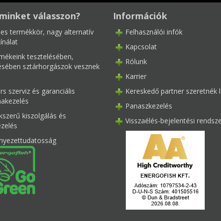
minket válasszon?
Információk
les termékkör, nagy alternatív
Felhasználói infók
ínálat
Kapcsolat
mékeink tesztelésében,
Rólunk
tésében sztárhorgászok vesznek
Karrier
s szerviz és garanciális
Kereskedő partner szeretnék l
akezelés
Panaszkezelés
kszerű kiszolgálás és
Visszaélés-bejelentési rendsz
ezelés
nyezettudatosság