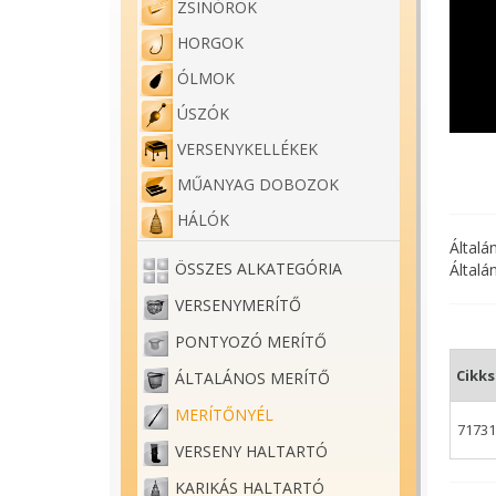
ZSINÓROK
HORGOK
ÓLMOK
ÚSZÓK
VERSENYKELLÉKEK
MŰANYAG DOBOZOK
HÁLÓK
Általá
ÖSSZES ALKATEGÓRIA
Általá
VERSENYMERÍTŐ
PONTYOZÓ MERÍTŐ
Cikk
ÁLTALÁNOS MERÍTŐ
MERÍTŐNYÉL
71731
VERSENY HALTARTÓ
KARIKÁS HALTARTÓ