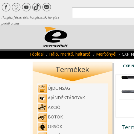
Horgász felszerelés, horgászcikk, horgász
portál online
Főoldal
Háló, merítő, haltartó
Merítőnyél
CXP 
CXP 
Termékek
ÚJDONSÁG
AJÁNDÉKTÁRGYAK
AKCIÓ
BOTOK
Term
ORSÓK