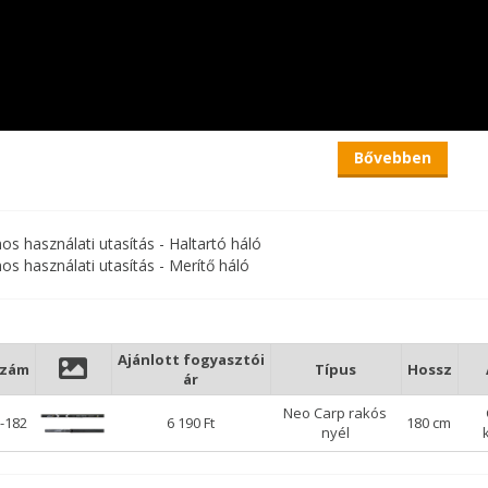
Bővebben
nos használati utasítás - Haltartó háló
nos használati utasítás - Merítő háló
Ajánlott fogyasztói
szám
Típus
Hossz
ár
Neo Carp rakós
-182
6 190 Ft
180 cm
nyél