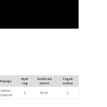
Nyél
Szállítási
Tagok
Anyaga
tag
méret
száma
Carbon-
2
95 cm
2
kompozit