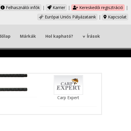
Felhasználói infók
|
Karrier
|
Kereskedői regisztráció
|
Európai Uniós Pályázataink
|
Kapcsolat
dőlap
Márkák
Hol kapható?
Írások
Carp Expert