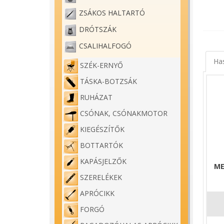
ZSÁKOS HALTARTÓ
Carp E
DRÓTSZÁK
CSALIHALFOGÓ
Rakós 
Ha
SZÉK-ERNYŐ
Ha val
képest
TÁSKA-BOTZSÁK
halat,
RUHÁZAT
A rakó
CSÓNAK, CSÓNAKMOTOR
rendel
KIEGÉSZÍTŐK
A tago
BOTTARTÓK
A Carb
KAPÁSJELZŐK
ragasz
ME
SZERELÉKEK
Tömeg
APRÓCIKK
FORGÓ