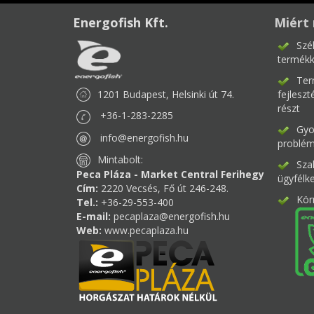
Energofish Kft.
Miért 
Szé
termékk
Ter
1201 Budapest, Helsinki út 74.
fejlesz
részt
+36-1-283-2285
Gyor
info@energofish.hu
problém
Mintabolt:
Sza
Peca Pláza - Market Central Ferihegy
ügyfélk
Cím:
2220 Vecsés, Fő út 246-248.
Kör
Tel.:
+36-29-553-400
E-mail:
pecaplaza@energofish.hu
Web:
www.pecaplaza.hu