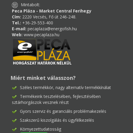
Mintabolt:
Peca Pláza - Market Central Ferihegy
Cím:
2220 Vecsés, Fő út 246-248.
Tel.:
+36-29-553-400
E-mail:
pecaplaza@energofish.hu
Web:
www.pecaplaza.hu
Miért minket válasszon?
Széles termékkör, nagy alternatív termékkínálat
Termékeink tesztelésében, fejlesztésében
sztárhorgászok vesznek részt
Gyors szerviz és garanciális problémakezelés
Szakszerű kiszolgálás és ügyfélkezelés
Környezettudatosság