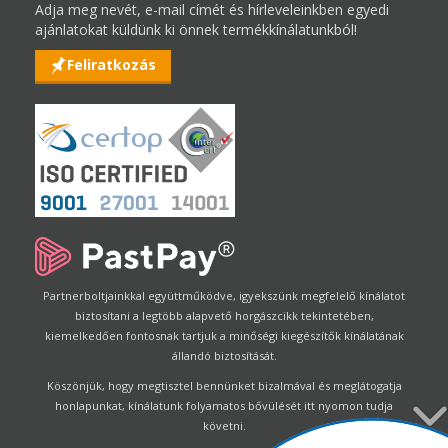
Adja meg nevét, e-mail címét és hírleveleinkben egyedi
ajánlatokat küldünk ki önnek termékkínálatunkból!
Feliratkozás
Partnerboltjainkkal együttműködve, igyekszünk megfelelő kínálatot
biztosítani a legtöbb alapvető horgászcikk tekintetében,
kiemelkedően fontosnak tartjuk a minőségi kiegészítők kínálatának
állandó biztosítását.
Köszönjük, hogy megtisztel bennünket bizalmával és meglátogatja
honlapunkat, kínálatunk folyamatos bővülését itt nyomon tudja
követni.