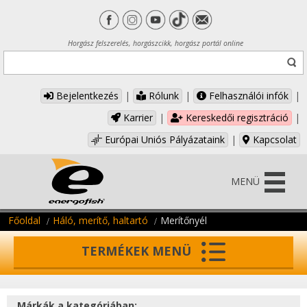
Horgász felszerelés, horgászcikk, horgász portál online
Bejelentkezés
|
Rólunk
|
Felhasználói infók
|
Karrier
|
Kereskedői regisztráció
|
Európai Uniós Pályázataink
|
Kapcsolat
MENÜ
Főoldal
Háló, merítő, haltartó
Merítőnyél
TERMÉKEK MENÜ
Márkák a kategóriában: