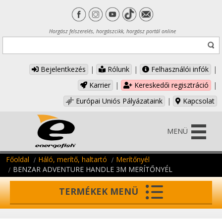
Horgász felszerelés, horgászcikk, horgász portál online
Bejelentkezés
|
Rólunk
|
Felhasználói infók
|
Karrier
|
Kereskedői regisztráció
|
Európai Uniós Pályázataink
|
Kapcsolat
MENÜ
Főoldal
Háló, merítő, haltartó
Merítőnyél
BENZAR ADVENTURE HANDLE 3M MERÍTŐNYÉL
TERMÉKEK MENÜ