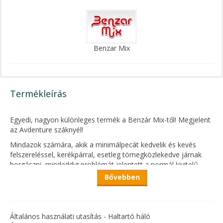
Benzar Mix
Termékleírás
Egyedi, nagyon különleges termék a Benzár Mix-től! Megjelent
az Avdenture száknyél!
Mindazok számára, akik a minimálpecát kedvelik és kevés
felszereléssel, kerékpárral, esetleg tömegközlekedve járnak
horgászni, mindeddig problémát jelentett a normál kivitelű
merítők szállítása. Mind a rakós, mind pedig a hagyományos,
Bővebben
teleszkópos rendszerűek túl hosszúnak bizonyultak a könnyed,
komfortos szállításhoz.
Ez azonban most megváltozott, ugyanis itt van végre a
Általános használati utasítás - Haltartó háló
mindösszesen 46 cm szállítási hosszal rendelkező, de 3