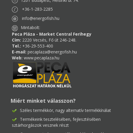
1201 Budapest, Helsinki út 74.
+36-1-283-2285
info@energofish.hu
Mintabolt:
Peca Pláza - Market Central Ferihegy
Cím:
2220 Vecsés, Fő út 246-248.
Tel.:
+36-29-553-400
E-mail:
pecaplaza@energofish.hu
Web:
www.pecaplaza.hu
Miért minket válasszon?
Széles termékkör, nagy alternatív termékkínálat
Termékeink tesztelésében, fejlesztésében
sztárhorgászok vesznek részt