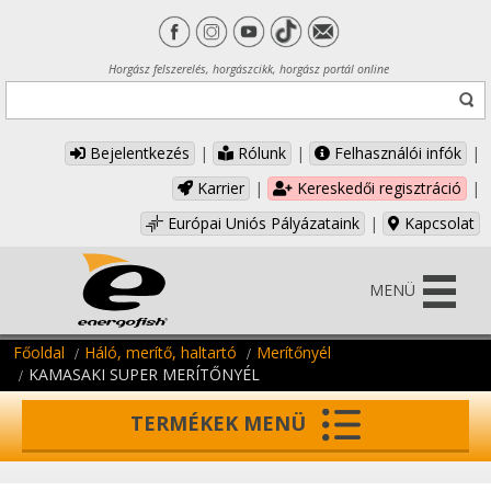
Horgász felszerelés, horgászcikk, horgász portál online
Bejelentkezés
|
Rólunk
|
Felhasználói infók
|
Karrier
|
Kereskedői regisztráció
|
Európai Uniós Pályázataink
|
Kapcsolat
MENÜ
Főoldal
Háló, merítő, haltartó
Merítőnyél
KAMASAKI SUPER MERÍTŐNYÉL
TERMÉKEK MENÜ