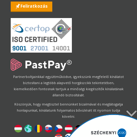
Feliratkozás
Partnerboltjainkkal együttműködve, igyekszünk megfelelő kínálatot
biztosítani a legtöbb alapvető horgászcikk tekintetében,
kiemelkedően fontosnak tartjuk a minőségi kiegészítők kínálatának
állandó biztosítását.
Köszönjük, hogy megtisztel bennünket bizalmával és meglátogatja
honlapunkat, kínálatunk folyamatos bővülését itt nyomon tudja
követni.