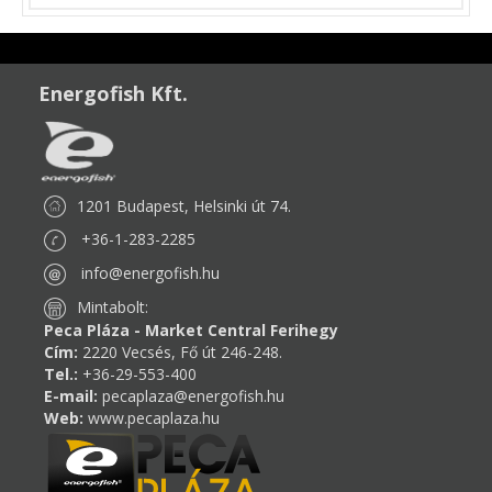
Energofish Kft.
1201 Budapest, Helsinki út 74.
+36-1-283-2285
info@energofish.hu
Mintabolt:
Peca Pláza - Market Central Ferihegy
Cím:
2220 Vecsés, Fő út 246-248.
Tel.:
+36-29-553-400
E-mail:
pecaplaza@energofish.hu
Web:
www.pecaplaza.hu