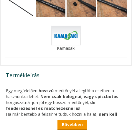
Kamasaki
Termékleírás
Egy megfelelően
hosszú
merítőnyél a legtöbb esetben a
hasznunkra lehet.
Nem csak bolognai, vagy spiccbotos
horgászatnál jön jól egy hosszú merítőnyél,
de
feederezésnél és matchezésnél is
!
Ha már bentebb a felszínre tudtuk hozni a halat,
nem kell
még magunkhoz
is
húzni
a part közelébe!
Bővebben
Gyorsan, könnyen megszákolható.