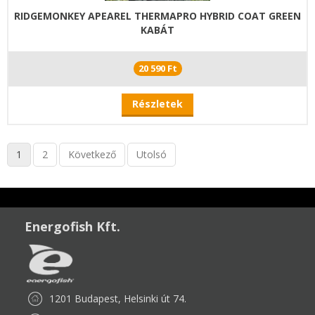
RIDGEMONKEY APEAREL THERMAPRO HYBRID COAT GREEN
KABÁT
20 590 Ft
Részletek
1
2
Következő
Utolsó
Energofish Kft.
1201 Budapest, Helsinki út 74.