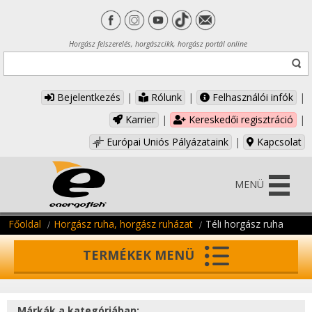
Horgász felszerelés, horgászcikk, horgász portál online
Bejelentkezés
|
Rólunk
|
Felhasználói infók
|
Karrier
|
Kereskedői regisztráció
|
Európai Uniós Pályázataink
|
Kapcsolat
MENÜ
Főoldal
Horgász ruha, horgász ruházat
Téli horgász ruha
TERMÉKEK MENÜ
Márkák a kategóriában: