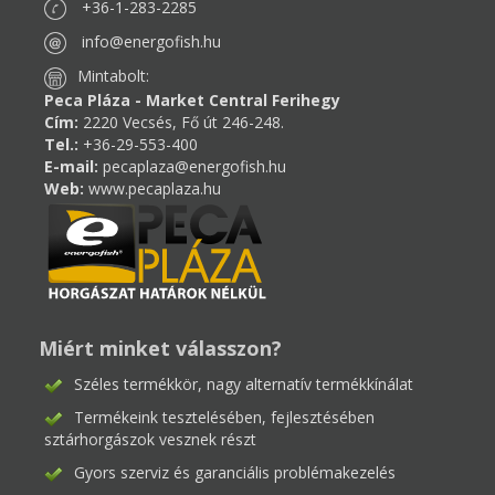
+36-1-283-2285
info@energofish.hu
Mintabolt:
Peca Pláza - Market Central Ferihegy
Cím:
2220 Vecsés, Fő út 246-248.
Tel.:
+36-29-553-400
E-mail:
pecaplaza@energofish.hu
Web:
www.pecaplaza.hu
Miért minket válasszon?
Széles termékkör, nagy alternatív termékkínálat
Termékeink tesztelésében, fejlesztésében
sztárhorgászok vesznek részt
Gyors szerviz és garanciális problémakezelés