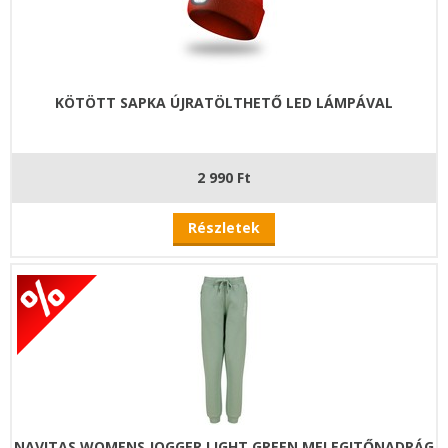
KÖTÖTT SAPKA ÚJRATÖLTHETŐ LED LÁMPÁVAL
2 990 Ft
Részletek
NAVITAS WOMENS JOGGER LIGHT GREEN MELEGITŐNADRÁG