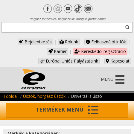
Horgász felszerelés, horgászcikk, horgász portál online
Bejelentkezés
|
Rólunk
|
Felhasználói infók
|
Karrier
|
Kereskedői regisztráció
|
Európai Uniós Pályázataink
|
Kapcsolat
MENÜ
Főoldal
Úszók, horgász úszók
Univerzális úszó
TERMÉKEK MENÜ
Márkák a kategóriában: