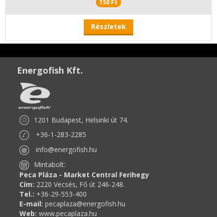
150 Ft
Részletek
Energofish Kft.
1201 Budapest, Helsinki út 74.
+36-1-283-2285
info@energofish.hu
Mintabolt:
Peca Pláza - Market Central Ferihegy
Cím:
2220 Vecsés, Fő út 246-248.
Tel.:
+36-29-553-400
E-mail:
pecaplaza@energofish.hu
Web:
www.pecaplaza.hu