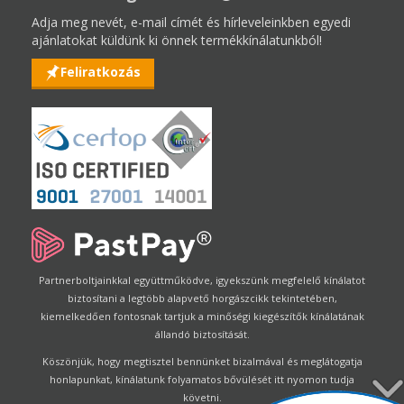
Adja meg nevét, e-mail címét és hírleveleinkben egyedi
ajánlatokat küldünk ki önnek termékkínálatunkból!
Feliratkozás
Partnerboltjainkkal együttműködve, igyekszünk megfelelő kínálatot
biztosítani a legtöbb alapvető horgászcikk tekintetében,
kiemelkedően fontosnak tartjuk a minőségi kiegészítők kínálatának
állandó biztosítását.
Köszönjük, hogy megtisztel bennünket bizalmával és meglátogatja
honlapunkat, kínálatunk folyamatos bővülését itt nyomon tudja
követni.