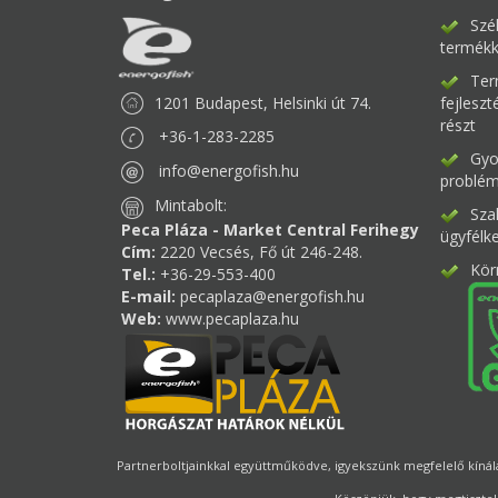
Szé
termékk
Ter
1201 Budapest, Helsinki út 74.
fejlesz
részt
+36-1-283-2285
Gyor
info@energofish.hu
problém
Mintabolt:
Sza
Peca Pláza - Market Central Ferihegy
ügyfélk
Cím:
2220 Vecsés, Fő út 246-248.
Kör
Tel.:
+36-29-553-400
E-mail:
pecaplaza@energofish.hu
Web:
www.pecaplaza.hu
Partnerboltjainkkal együttműködve, igyekszünk megfelelő kínálat