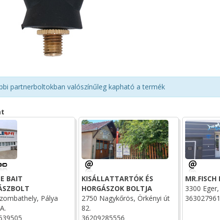
bbi partnerboltokban valószínűleg kapható a termék
at
E BAIT
KISÁLLATTARTÓK ÉS
MR.FISCH
ÁSZBOLT
HORGÁSZOK BOLTJA
3300 Eger, 
zombathely, Pálya
2750 Nagykőrös, Örkényi út
36302796
A.
82.
539505
36209285556