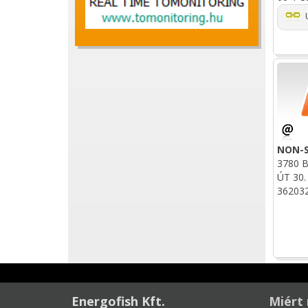
U
NON-
3780 B
ÚT 30.
36203
Energofish Kft.
Miért 