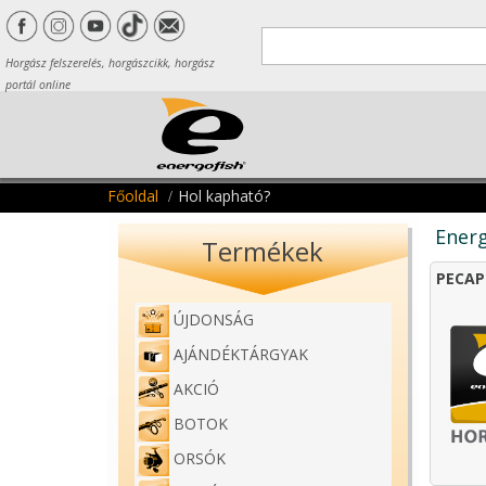
Horgász felszerelés, horgászcikk, horgász
portál online
Főoldal
Hol kapható?
Energ
Termékek
PECAP
ÚJDONSÁG
AJÁNDÉKTÁRGYAK
AKCIÓ
BOTOK
ORSÓK