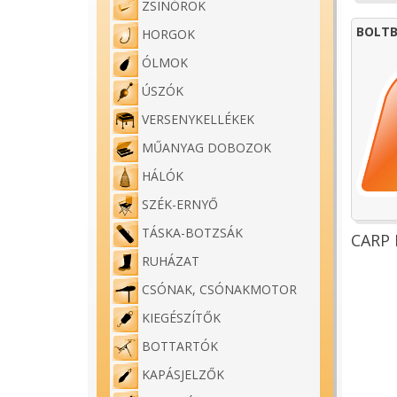
ZSINÓROK
BOLTB
HORGOK
ÓLMOK
ÚSZÓK
VERSENYKELLÉKEK
MŰANYAG DOBOZOK
HÁLÓK
SZÉK-ERNYŐ
TÁSKA-BOTZSÁK
CARP 
RUHÁZAT
CSÓNAK, CSÓNAKMOTOR
KIEGÉSZÍTŐK
BOTTARTÓK
KAPÁSJELZŐK