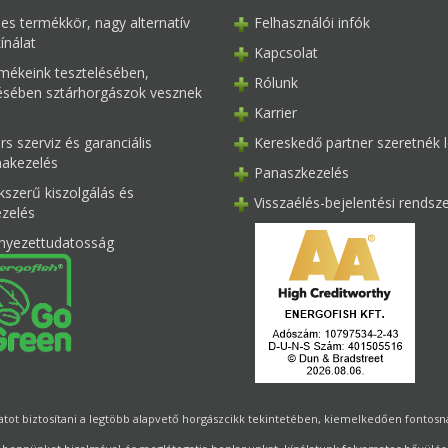
les termékkör, nagy alternatív
Felhasználói infók
ínálat
Kapcsolat
mékeink tesztelésében,
Rólunk
tésében sztárhorgászok vesznek
Karrier
s szerviz és garanciális
Kereskedő partner szeretnék l
akezelés
Panaszkezelés
kszerű kiszolgálás és
Visszaélés-bejelentési rendsz
ezelés
nyezettudatosság
ot biztosítani a legtöbb alapvető horgászcikk tekintetében, kiemelkedően fontosnak 