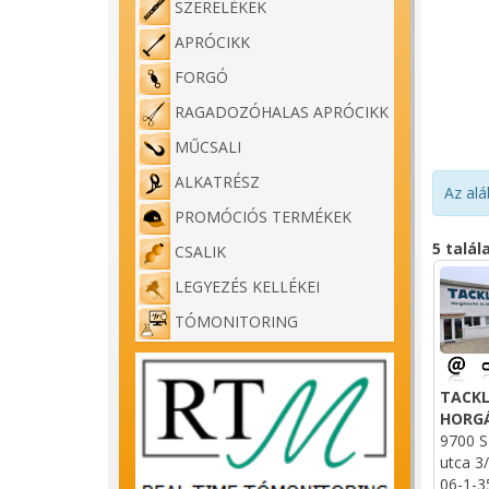
SZERELÉKEK
APRÓCIKK
FORGÓ
RAGADOZÓHALAS APRÓCIKK
MŰCSALI
ALKATRÉSZ
Az alá
PROMÓCIÓS TERMÉKEK
5 talál
CSALIK
LEGYEZÉS KELLÉKEI
TÓMONITORING
TACKL
HORG
9700 S
utca 3/
06-1-3