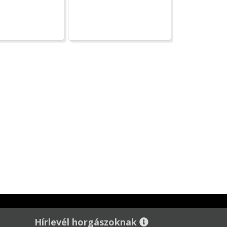
Hírlevél horgászoknak