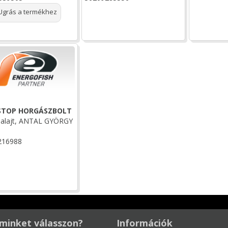
grás a termékhez
STOP HORGÁSZBOLT
alajt, ANTAL GYÖRGY
216988
minket válasszon?
Információk