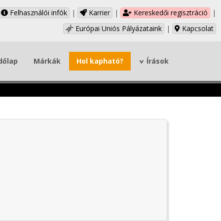
Felhasználói infók
|
Karrier
|
Kereskedői regisztráció
|
Európai Uniós Pályázataink
|
Kapcsolat
dőlap
Márkák
Hol kapható?
Írások