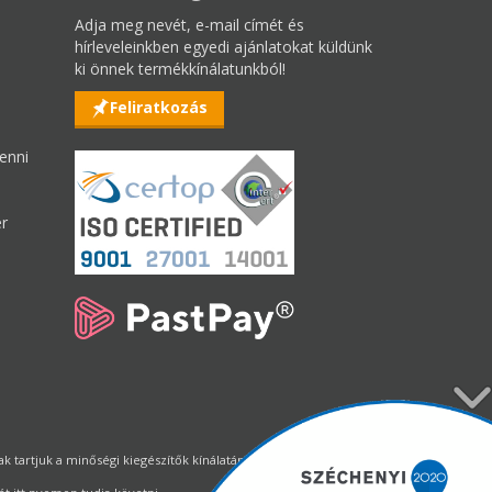
Adja meg nevét, e-mail címét és
hírleveleinkben egyedi ajánlatokat küldünk
ki önnek termékkínálatunkból!
Feliratkozás
enni
er
tartjuk a minőségi kiegészítők kínálatának állandó biztosítását.