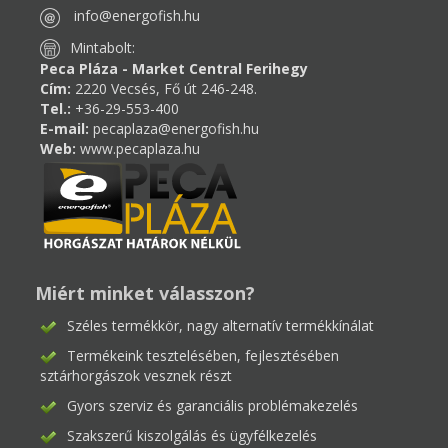
info@energofish.hu
Mintabolt:
Peca Pláza - Market Central Ferihegy
Cím:
2220 Vecsés, Fő út 246-248.
Tel.:
+36-29-553-400
E-mail:
pecaplaza@energofish.hu
Web:
www.pecaplaza.hu
Miért minket válasszon?
Széles termékkör, nagy alternatív termékkínálat
Termékeink tesztelésében, fejlesztésében
sztárhorgászok vesznek részt
Gyors szerviz és garanciális problémakezelés
Szakszerű kiszolgálás és ügyfélkezelés