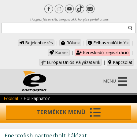
Horgász felszerelés, horgászcikk, horgász portál online
Bejelentkezés
|
Rólunk
|
Felhasználói infók
|
Karrier
|
Kereskedői regisztráció
|
Európai Uniós Pályázataink
|
Kapcsolat
MENÜ
Főoldal
Hol kapható?
TERMÉKEK MENÜ
Energofish partnerbolt hálózat