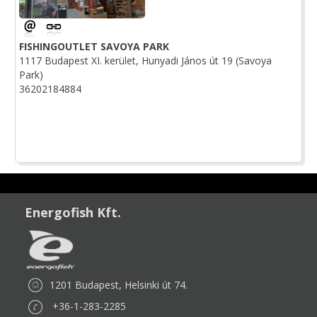
FISHINGOUTLET SAVOYA PARK
1117 Budapest XI. kerület, Hunyadi János út 19 (Savoya
Park)
36202184884
Energofish Kft.
1201 Budapest, Helsinki út 74.
+36-1-283-2285