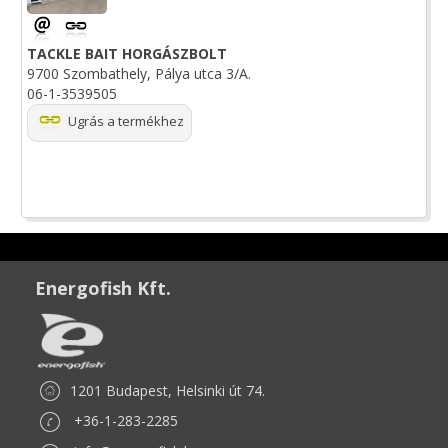
TACKLE BAIT HORGÁSZBOLT
9700 Szombathely, Pálya utca 3/A.
06-1-3539505
Ugrás a termékhez
Energofish Kft.
1201 Budapest, Helsinki út 74.
+36-1-283-2285