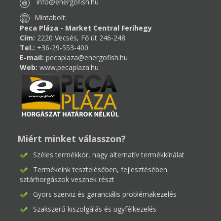
info@energofish.hu
Mintabolt:
Peca Pláza - Market Central Ferihegy
Cím:
2220 Vecsés, Fő út 246-248.
Tel.:
+36-29-553-400
E-mail:
pecaplaza@energofish.hu
Web:
www.pecaplaza.hu
Miért minket válasszon?
Széles termékkör, nagy alternatív termékkínálat
Termékeink tesztelésében, fejlesztésében
sztárhorgászok vesznek részt
Gyors szerviz és garanciális problémakezelés
Szakszerű kiszolgálás és ügyfélkezelés