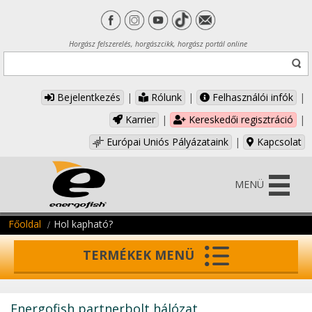
Horgász felszerelés, horgászcikk, horgász portál online
Bejelentkezés
|
Rólunk
|
Felhasználói infók
|
Karrier
|
Kereskedői regisztráció
|
Európai Uniós Pályázataink
|
Kapcsolat
MENÜ
Főoldal
Hol kapható?
TERMÉKEK MENÜ
Energofish partnerbolt hálózat