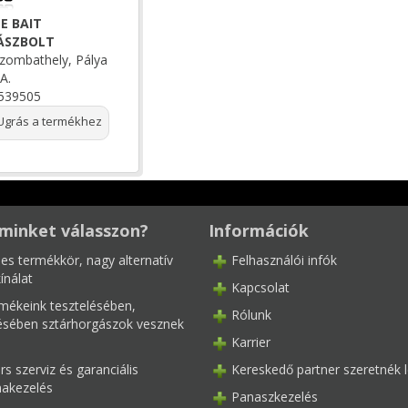
E BAIT
ÁSZBOLT
zombathely, Pálya
A.
539505
grás a termékhez
minket válasszon?
Információk
les termékkör, nagy alternatív
Felhasználói infók
ínálat
Kapcsolat
mékeink tesztelésében,
Rólunk
tésében sztárhorgászok vesznek
Karrier
s szerviz és garanciális
Kereskedő partner szeretnék l
akezelés
Panaszkezelés