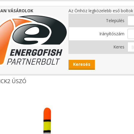
AN VÁSÁROLOK
Az Önhöz legközelebb eső boltok 
Település
Irányítószám
Keres
ICK2 ÚSZÓ