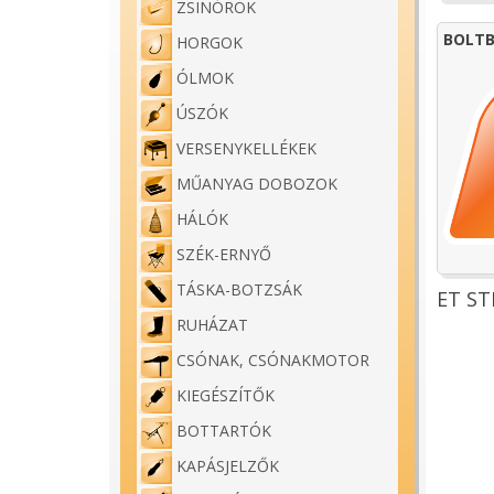
ZSINÓROK
BOLTB
HORGOK
ÓLMOK
ÚSZÓK
VERSENYKELLÉKEK
MŰANYAG DOBOZOK
HÁLÓK
SZÉK-ERNYŐ
TÁSKA-BOTZSÁK
ET ST
RUHÁZAT
CSÓNAK, CSÓNAKMOTOR
KIEGÉSZÍTŐK
BOTTARTÓK
KAPÁSJELZŐK