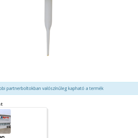
bbi partnerboltokban valószínűleg kapható a termék
at