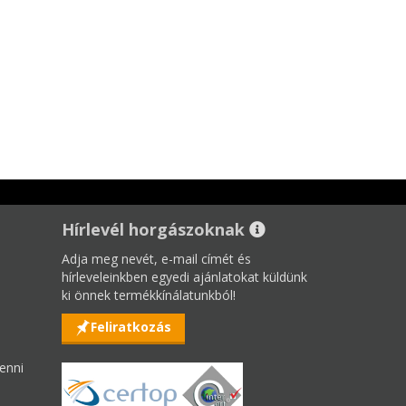
Hírlevél horgászoknak
Adja meg nevét, e-mail címét és
hírleveleinkben egyedi ajánlatokat küldünk
ki önnek termékkínálatunkból!
Feliratkozás
enni