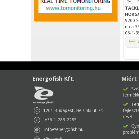
TACKL
HORG
9700 S
utca 3/
06-1-3
U
Energofish Kft.
Miért 
Szé
termékk
Ter
1201 Budapest, Helsinki út 74.
fejlesz
részt
+36-1-283-2285
Gyor
info@energofish.hu
problém
Mintabolt: