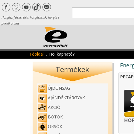
Horgász felszerelés, horgászcikk, horgász
portál online
Főoldal
Hol kapható?
Energ
Termékek
PECAP
ÚJDONSÁG
AJÁNDÉKTÁRGYAK
AKCIÓ
BOTOK
ORSÓK