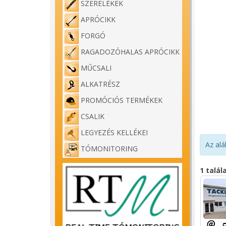
SZERELÉKEK
APRÓCIKK
FORGÓ
RAGADOZÓHALAS APRÓCIKK
MŰCSALI
ALKATRÉSZ
PROMÓCIÓS TERMÉKEK
CSALIK
LEGYEZÉS KELLÉKEI
Az alá
TÓMONITORING
1 talál