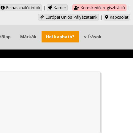
Felhasználói infók
|
Karrier
|
Kereskedői regisztráció
|
Európai Uniós Pályázataink
|
Kapcsolat
dőlap
Márkák
Hol kapható?
Írások