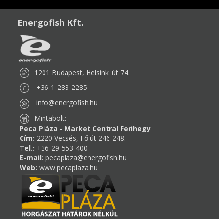
Energofish Kft.
1201 Budapest, Helsinki út 74.
+36-1-283-2285
info@energofish.hu
Mintabolt:
Peca Pláza - Market Central Ferihegy
Cím:
2220 Vecsés, Fő út 246-248.
Tel.:
+36-29-553-400
E-mail:
pecaplaza@energofish.hu
Web:
www.pecaplaza.hu