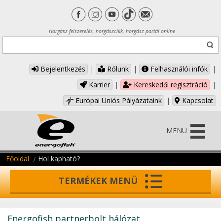
Horgász felszerelés, horgászcikk, horgász portál online
Bejelentkezés
|
Rólunk
|
Felhasználói infók
|
Karrier
|
Kereskedői regisztráció
|
Európai Uniós Pályázataink
|
Kapcsolat
MENÜ
Főoldal
Hol kapható?
TERMÉKEK MENÜ
Energofish partnerbolt hálózat