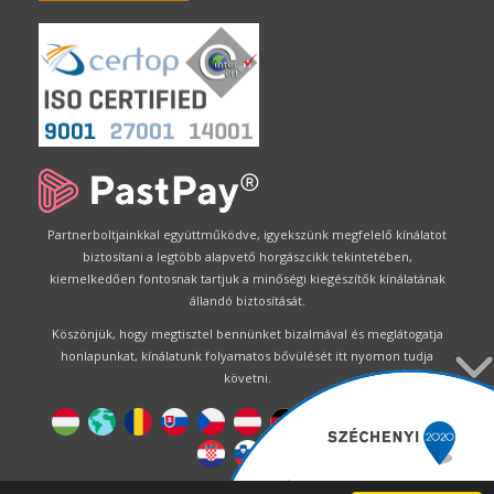
Partnerboltjainkkal együttműködve, igyekszünk megfelelő kínálatot
biztosítani a legtöbb alapvető horgászcikk tekintetében,
kiemelkedően fontosnak tartjuk a minőségi kiegészítők kínálatának
állandó biztosítását.
Köszönjük, hogy megtisztel bennünket bizalmával és meglátogatja
honlapunkat, kínálatunk folyamatos bővülését itt nyomon tudja
követni.
Designed by
Energofish Kft