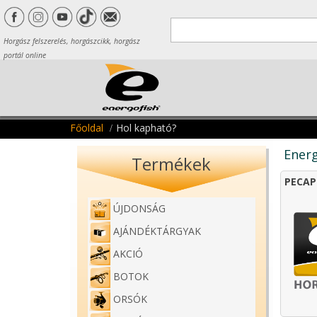
Horgász felszerelés, horgászcikk, horgász
portál online
Főoldal
Hol kapható?
Energ
Termékek
PECAP
ÚJDONSÁG
AJÁNDÉKTÁRGYAK
AKCIÓ
BOTOK
ORSÓK