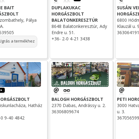
E BAIT
DUPLAKUKAC
SUSÁN VE
ÁSZBOLT
HORGÁSZBOLT
HORGÁSZ
zombathely, Pálya
BALATONKERESZTÚR
6800 Hódm
A.
8648 Balatonkeresztúr, Ady
Klauzál u. 
539505
Endre u. 51.
36306419
+36- 2-0 4-21 3438
grás a termékhez
HORGÁSZBOLT
BALOGH HORGÁSZBOLT
PETI HO
iskunlacháza, Hatház
2370 Dabas, Andrássy u. 2.
3000 Hatva
36306809674
u. 3.
-0 9-40 4842
36705659