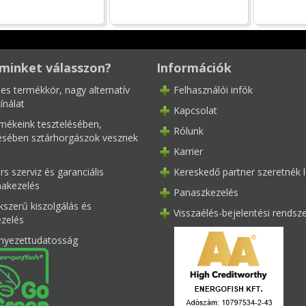
minket válasszon?
Információk
les termékkör, nagy alternatív
Felhasználói infók
ínálat
Kapcsolat
mékeink tesztelésében,
Rólunk
tésében sztárhorgászok vesznek
Karrier
s szerviz és garanciális
Kereskedő partner szeretnék l
akezelés
Panaszkezelés
kszerű kiszolgálás és
Visszaélés-bejelentési rendsz
ezelés
nyezettudatosság