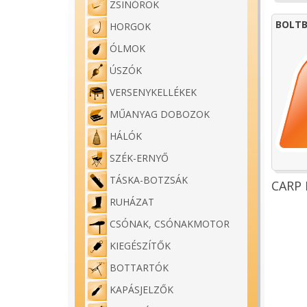
ZSINÓROK
BOLTB
HORGOK
ÓLMOK
ÚSZÓK
VERSENYKELLÉKEK
MŰANYAG DOBOZOK
HÁLÓK
SZÉK-ERNYŐ
TÁSKA-BOTZSÁK
CARP 
RUHÁZAT
CSÓNAK, CSÓNAKMOTOR
KIEGÉSZÍTŐK
BOTTARTÓK
KAPÁSJELZŐK