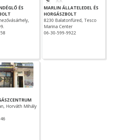
NDÉGLŐ ÉS
MARLIN ÁLLATELEDEL ÉS
BOLT
HORGÁSZBOLT
ezővásárhely,
8230 Balatonfüred, Tesco
99.
Marina Center
158
06-30-599-9922
RGÁSZCENTRUM
n, Horváth Mihály
946