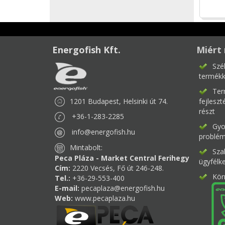
Energofish Kft.
Miért 
Szé
termékk
Ter
1201 Budapest, Helsinki út 74.
fejlesz
részt
+36-1-283-2285
Gyor
info@energofish.hu
problém
Mintabolt:
Sza
Peca Pláza - Market Central Ferihegy
ügyfélk
Cím:
2220 Vecsés, Fő út 246-248.
Kör
Tel.:
+36-29-553-400
E-mail:
pecaplaza@energofish.hu
Web:
www.pecaplaza.hu