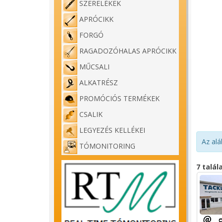
SZERELÉKEK
APRÓCIKK
FORGÓ
RAGADOZÓHALAS APRÓCIKK
MŰCSALI
ALKATRÉSZ
PROMÓCIÓS TERMÉKEK
CSALIK
LEGYEZÉS KELLÉKEI
Az alá
TÓMONITORING
7 talál