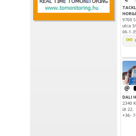
TACKL
HORG
9700 S
utca 3/
06-1-3
U
DALI 
2340 K
út 22.
+36- 7