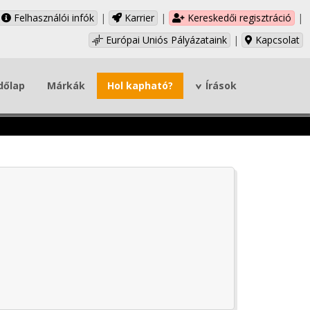
Felhasználói infók
|
Karrier
|
Kereskedői regisztráció
|
Európai Uniós Pályázataink
|
Kapcsolat
dőlap
Márkák
Hol kapható?
Írások