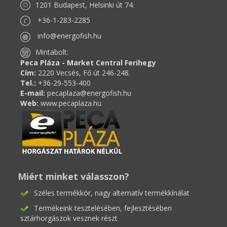
1201 Budapest, Helsinki út 74.
+36-1-283-2285
info@energofish.hu
Mintabolt:
Peca Pláza - Market Central Ferihegy
Cím:
2220 Vecsés, Fő út 246-248.
Tel.:
+36-29-553-400
E-mail:
pecaplaza@energofish.hu
Web:
www.pecaplaza.hu
Miért minket válasszon?
Széles termékkör, nagy alternatív termékkínálat
Termékeink tesztelésében, fejlesztésében
sztárhorgászok vesznek részt