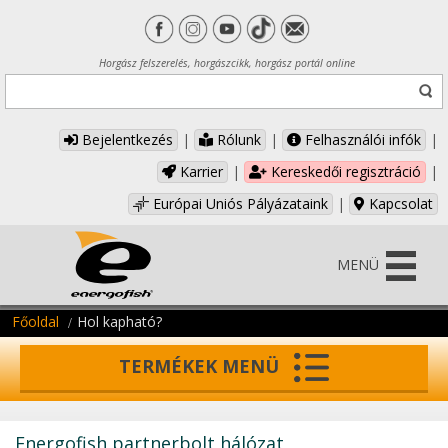
Horgász felszerelés, horgászcikk, horgász portál online
Bejelentkezés
|
Rólunk
|
Felhasználói infók
|
Karrier
|
Kereskedői regisztráció
|
Európai Uniós Pályázataink
|
Kapcsolat
MENÜ
Főoldal
Hol kapható?
TERMÉKEK MENÜ
Energofish partnerbolt hálózat