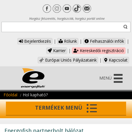
Horgász felszerelés, horgászcikk, horgász portál online
Bejelentkezés
|
Rólunk
|
Felhasználói infók
|
Karrier
|
Kereskedői regisztráció
|
Európai Uniós Pályázataink
|
Kapcsolat
MENÜ
Főoldal
Hol kapható?
TERMÉKEK MENÜ
Energofish partnerbolt hálózat