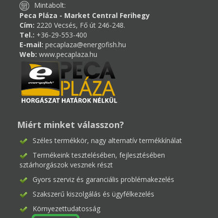
Mintabolt:
Peca Pláza - Market Central Ferihegy
Cím:
2220 Vecsés, Fő út 246-248.
Tel.:
+36-29-553-400
E-mail:
pecaplaza@energofish.hu
Web:
www.pecaplaza.hu
Miért minket válasszon?
Széles termékkör, nagy alternatív termékkínálat
Termékeink tesztelésében, fejlesztésében
sztárhorgászok vesznek részt
Gyors szerviz és garanciális problémakezelés
Szakszerű kiszolgálás és ügyfélkezelés
Környezettudatosság