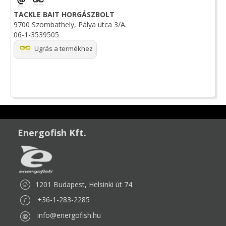
TACKLE BAIT HORGÁSZBOLT
9700 Szombathely, Pálya utca 3/A.
06-1-3539505
Ugrás a termékhez
Energofish Kft.
1201 Budapest, Helsinki út 74.
+36-1-283-2285
info@energofish.hu