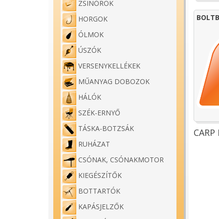
ZSINÓROK
BOLTB
HORGOK
ÓLMOK
ÚSZÓK
VERSENYKELLÉKEK
MŰANYAG DOBOZOK
HÁLÓK
SZÉK-ERNYŐ
TÁSKA-BOTZSÁK
CARP 
RUHÁZAT
CSÓNAK, CSÓNAKMOTOR
KIEGÉSZÍTŐK
BOTTARTÓK
KAPÁSJELZŐK