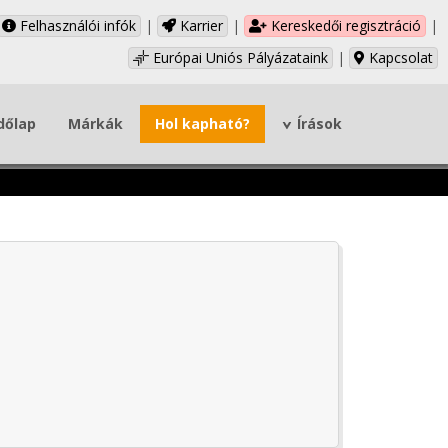
Felhasználói infók
|
Karrier
|
Kereskedői regisztráció
|
Európai Uniós Pályázataink
|
Kapcsolat
dőlap
Márkák
Hol kapható?
Írások