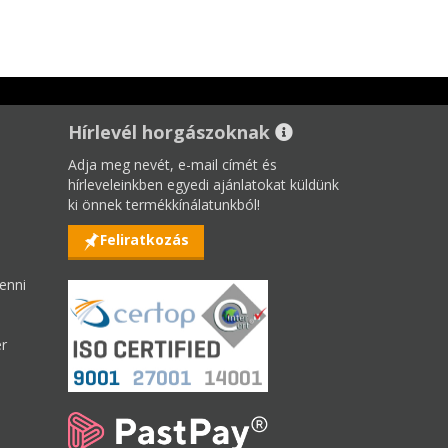
Hírlevél horgászoknak
Adja meg nevét, e-mail címét és
hírleveleinkben egyedi ajánlatokat küldünk
ki önnek termékkínálatunkból!
Feliratkozás
enni
er