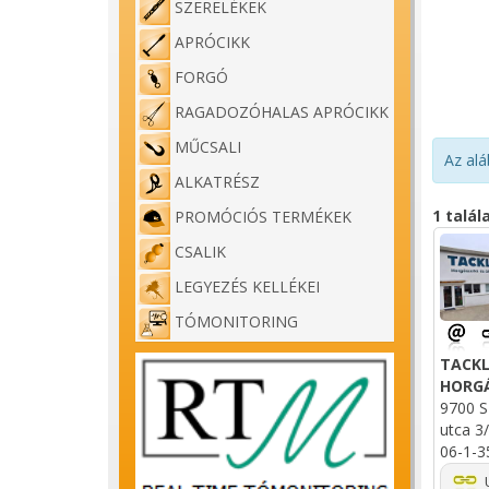
SZERELÉKEK
APRÓCIKK
FORGÓ
RAGADOZÓHALAS APRÓCIKK
MŰCSALI
Az alá
ALKATRÉSZ
1 talál
PROMÓCIÓS TERMÉKEK
CSALIK
LEGYEZÉS KELLÉKEI
TÓMONITORING
TACKL
HORG
9700 S
utca 3/
06-1-3
U