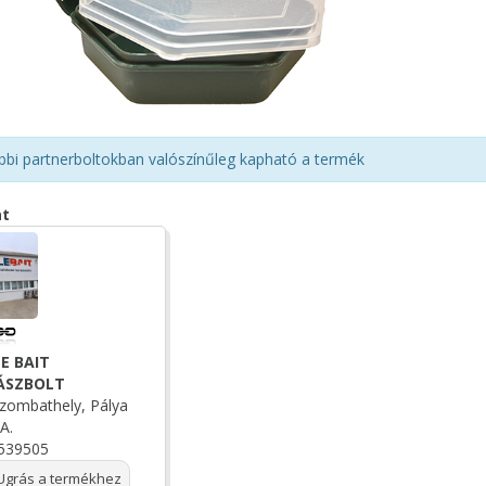
bbi partnerboltokban valószínűleg kapható a termék
at
E BAIT
ÁSZBOLT
zombathely, Pálya
A.
539505
grás a termékhez