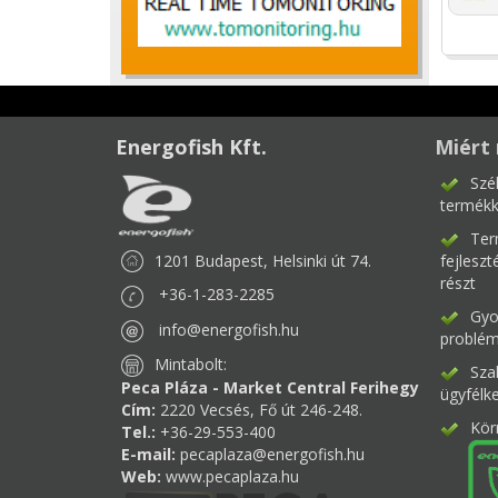
Energofish Kft.
Miért 
Szé
termékk
Ter
1201 Budapest, Helsinki út 74.
fejlesz
részt
+36-1-283-2285
Gyor
info@energofish.hu
problém
Mintabolt:
Sza
Peca Pláza - Market Central Ferihegy
ügyfélk
Cím:
2220 Vecsés, Fő út 246-248.
Kör
Tel.:
+36-29-553-400
E-mail:
pecaplaza@energofish.hu
Web:
www.pecaplaza.hu