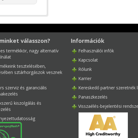
minket válasszon?
Információk
les termékkör, nagy alternatív
Felhasználói infók
ínálat
Kapcsolat
mékeink tesztelésében,
Rólunk
tésében sztárhorgászok vesznek
Karrier
s szerviz és garanciális
Kereskedő partner szeretnék l
akezelés
Panaszkezelés
kszerű kiszolgálás és
Visszaélés-bejelentési rendsz
ezelés
nyezettudatosság