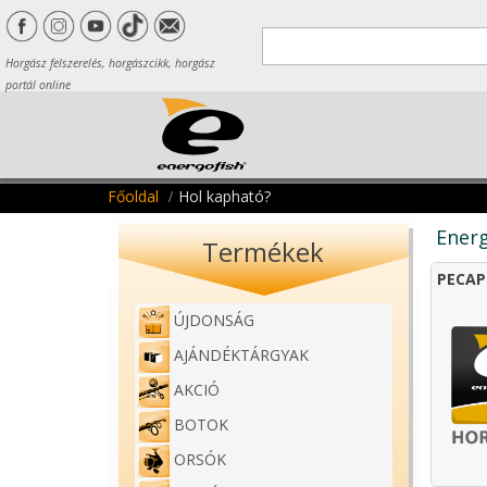
Horgász felszerelés, horgászcikk, horgász
portál online
Főoldal
Hol kapható?
Energ
Termékek
PECAP
ÚJDONSÁG
AJÁNDÉKTÁRGYAK
AKCIÓ
BOTOK
ORSÓK