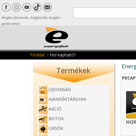
Horgász felszerelés, horgászcikk, horgász
portál online
Főoldal
Hol kapható?
Energ
Termékek
PECAP
ÚJDONSÁG
AJÁNDÉKTÁRGYAK
AKCIÓ
BOTOK
ORSÓK