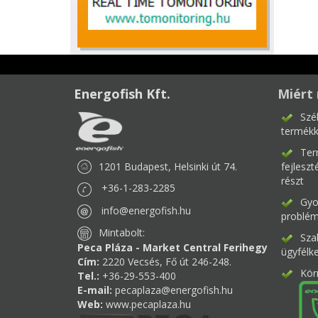
Energofish Kft.
Miért 
Szé
termékk
Ter
1201 Budapest, Helsinki út 74.
fejlesz
részt
+36-1-283-2285
Gyor
info@energofish.hu
problém
Mintabolt:
Sza
Peca Pláza - Market Central Ferihegy
ügyfélk
Cím:
2220 Vecsés, Fő út 246-248.
Kör
Tel.:
+36-29-553-400
E-mail:
pecaplaza@energofish.hu
Web:
www.pecaplaza.hu