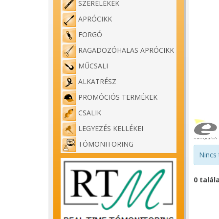
SZERELÉKEK
APRÓCIKK
FORGÓ
RAGADOZÓHALAS APRÓCIKK
MŰCSALI
ALKATRÉSZ
PROMÓCIÓS TERMÉKEK
CSALIK
LEGYEZÉS KELLÉKEI
TÓMONITORING
Nincs 
0 talál