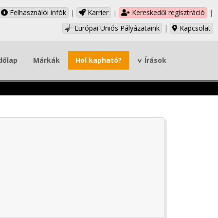
Felhasználói infók
|
Karrier
|
Kereskedői regisztráció
|
Európai Uniós Pályázataink
|
Kapcsolat
dőlap
Márkák
Hol kapható?
Írások