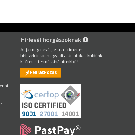
Hírlevél horgászoknak
Adja meg nevét, e-mail címét és
hírleveleinkben egyedi ajánlatokat küldünk
ki önnek termékkínálatunkból!
Feliratkozás
enni
er