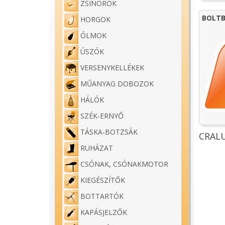
ZSINÓROK
BOLTB
HORGOK
ÓLMOK
ÚSZÓK
VERSENYKELLÉKEK
MŰANYAG DOBOZOK
HÁLÓK
SZÉK-ERNYŐ
TÁSKA-BOTZSÁK
CRALU
RUHÁZAT
CSÓNAK, CSÓNAKMOTOR
KIEGÉSZÍTŐK
BOTTARTÓK
KAPÁSJELZŐK