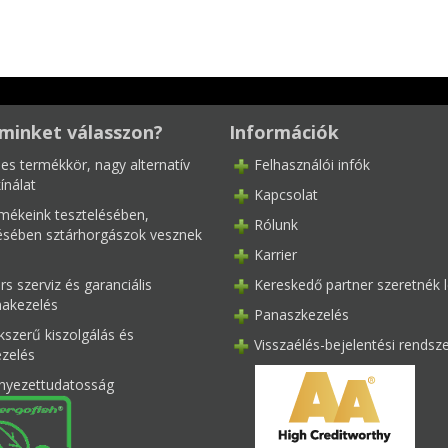
minket válasszon?
Információk
les termékkör, nagy alternatív
Felhasználói infók
ínálat
Kapcsolat
mékeink tesztelésében,
Rólunk
tésében sztárhorgászok vesznek
Karrier
s szerviz és garanciális
Kereskedő partner szeretnék l
akezelés
Panaszkezelés
kszerű kiszolgálás és
Visszaélés-bejelentési rendsz
ezelés
nyezettudatosság