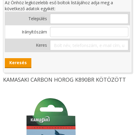
Az Önhöz legközelebb eső boltok listájához adja meg a
következő adatok egyikét:
Település
Irányítószám
Keres
KAMASAKI CARBON HOROG K890BR KÖTÖZÖTT