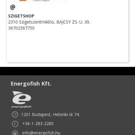
SZIGETSHOP
2310 Szigetszentmiklós, BAJCSY ZS. U. 39.
36702567750
Energofish Kft.
1201 Budapest, Helsinki út 74.
+36-1-283-2285
info@energofish.hu