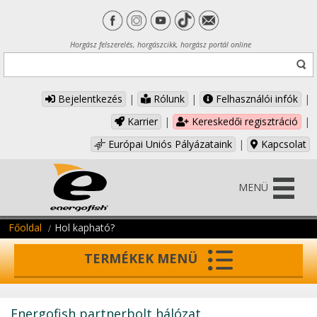
Horgász felszerelés, horgászcikk, horgász portál online
Bejelentkezés
|
Rólunk
|
Felhasználói infók
|
Karrier
|
Kereskedői regisztráció
|
Európai Uniós Pályázataink
|
Kapcsolat
MENÜ
Főoldal
Hol kapható?
TERMÉKEK MENÜ
Energofish partnerbolt hálózat