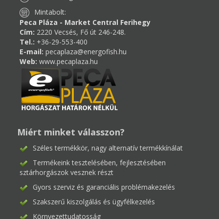
Mintabolt:
Peca Pláza - Market Central Ferihegy
Cím:
2220 Vecsés, Fő út 246-248.
Tel.:
+36-29-553-400
E-mail:
pecaplaza@energofish.hu
Web:
www.pecaplaza.hu
Miért minket válasszon?
Széles termékkör, nagy alternatív termékkínálat
Termékeink tesztelésében, fejlesztésében
sztárhorgászok vesznek részt
Gyors szerviz és garanciális problémakezelés
Szakszerű kiszolgálás és ügyfélkezelés
Környezettudatosság