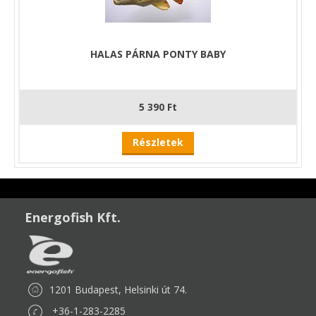
HALAS PÁRNA PONTY BABY
5 390 Ft
Részletek
Energofish Kft.
1201 Budapest, Helsinki út 74.
+36-1-283-2285