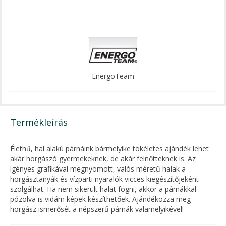
EnergoTeam
Termékleírás
Élethű, hal alakú párnáink bármelyike tökéletes ajándék lehet
akár horgászó gyermekeknek, de akár felnőtteknek is. Az
igényes grafikával megnyomott, valós méretű halak a
horgásztanyák és vízparti nyaralók vicces kiegészítőjeként
szolgálhat. Ha nem sikerült halat fogni, akkor a párnákkal
pózolva is vidám képek készíthetőek. Ajándékozza meg
horgász ismerősét a népszerű párnák valamelyikével!