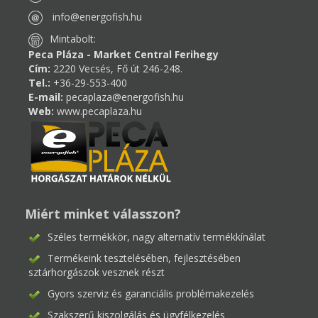
info@energofish.hu
Mintabolt:
Peca Pláza - Market Central Ferihegy
Cím:
2220 Vecsés, Fő út 246-248.
Tel.:
+36-29-553-400
E-mail:
pecaplaza@energofish.hu
Web:
www.pecaplaza.hu
Miért minket válasszon?
Széles termékkör, nagy alternatív termékkínálat
Termékeink tesztelésében, fejlesztésében
sztárhorgászok vesznek részt
Gyors szerviz és garanciális problémakezelés
Szakszerű kiszolgálás és ügyfélkezelés