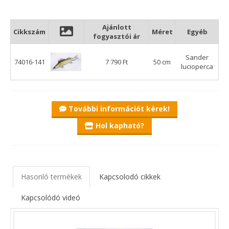
Ajánlott
Cikkszám
Méret
Egyéb
fogyasztói ár
Sander
74016-141
7 790 Ft
50 cm
lucioperca
További információt kérek!
Hol kapható?
Hasonló termékek
Kapcsolodó cikkek
Kapcsolódó videó