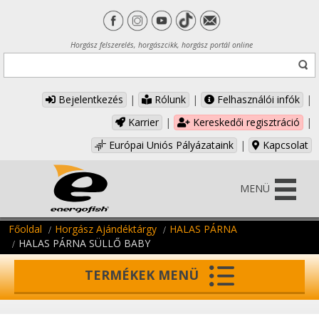
Horgász felszerelés, horgászcikk, horgász portál online
Bejelentkezés
|
Rólunk
|
Felhasználói infók
|
Karrier
|
Kereskedői regisztráció
|
Európai Uniós Pályázataink
|
Kapcsolat
MENÜ
Főoldal
Horgász Ajándéktárgy
HALAS PÁRNA
HALAS PÁRNA SÜLLŐ BABY
TERMÉKEK MENÜ