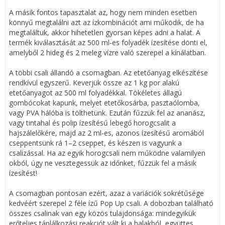
A másik fontos tapasztalat az, hogy nem minden esetben
könnyű megtalálni azt az ízkombinációt ami működik, de ha
megtaláltuk, akkor hihetetlen gyorsan képes adni a halat. A
termék kiválasztását az 500 ml-es folyadék ízesítése dönti el,
amelyből 2 hideg és 2 meleg vízre való szerepel a kínálatban.
A többi csali állandó a csomagban. Az etetőanyag elkészítése
rendkívül egyszerű. Keverjük össze az 1 kg por alakú
etetőanyagot az 500 ml folyadékkal. Tökéletes állagú
gombócokat kapunk, melyet etetőkosárba, pasztaólomba,
vagy PVA hálóba is tölthetünk. Ezután fűzzük fel az ananász,
vagy tintahal és polip ízesítésű lebegő horogcsalit a
hajszálelőkére, majd az 2 ml-es, azonos ízesítésű aromából
cseppentsünk rá 1–2 cseppet, és készen is vagyunk a
csalizással. Ha az egyik horogcsali nem működne valamilyen
okból, úgy ne vesztegessük az időnket, fűzzük fel a másik
ízesítést!
A csomagban pontosan ezért, azaz a variációk sokrétűsége
kedvéért szerepel 2 féle ízű Pop Up csali. A dobozban található
összes csalinak van egy közös tulajdonsága: mindegyikük
erőteljes táplálkozási reakciót vált ki a halakból, együttes