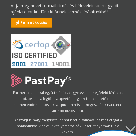
Adja meg nevét, e-mail címét és hírleveleinkben egyedi
ajánlatokat küldünk ki önnek termékkínálatunkból!
Feliratkozás
Partnerboltjainkkal együttműködve, igyekszünk megfelelő kínálatot
biztosítani a legtöbb alapvető horgászcikk tekintetében,
kiemelkedően fontosnak tartjuk a minőségi kiegészítők kínálatának
állandó biztosítását.
Köszönjük, hogy megtisztel bennünket bizalmával és meglátogatja
honlapunkat, kínálatunk folyamatos bővülését itt nyomon tudja
követni.