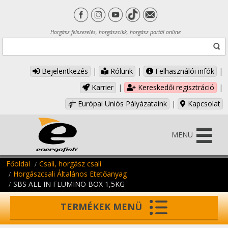
Horgász felszerelés, horgászcikk, horgász portál online
Bejelentkezés
|
Rólunk
|
Felhasználói infók
|
Karrier
|
Kereskedői regisztráció
|
Európai Uniós Pályázataink
|
Kapcsolat
MENÜ
Főoldal
Csali, horgász csali
Horgászcsali Általános Etetőanyag
SBS ALL IN FLUMINO BOX 1,5KG
TERMÉKEK MENÜ