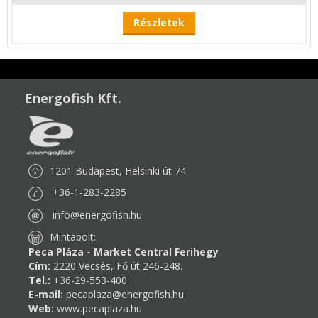
Részletek
Energofish Kft.
1201 Budapest, Helsinki út 74.
+36-1-283-2285
info@energofish.hu
Mintabolt:
Peca Pláza - Market Central Ferihegy
Cím:
2220 Vecsés, Fő út 246-248.
Tel.:
+36-29-553-400
E-mail:
pecaplaza@energofish.hu
Web:
www.pecaplaza.hu