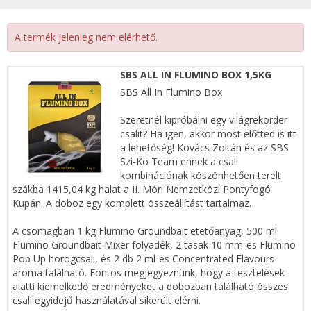
A termék jelenleg nem elérhető.
SBS ALL IN FLUMINO BOX 1,5KG
SBS All In Flumino Box
Szeretnél kipróbálni egy világrekorder
csalit? Ha igen, akkor most előtted is itt
a lehetőség! Kovács Zoltán és az SBS
Szi-Ko Team ennek a csali
kombinációnak köszönhetően terelt
szákba 1415,04 kg halat a II. Móri Nemzetközi Pontyfogó
Kupán. A doboz egy komplett összeállítást tartalmaz.
A csomagban 1 kg Flumino Groundbait etetőanyag, 500 ml
Flumino Groundbait Mixer folyadék, 2 tasak 10 mm-es Flumino
Pop Up horogcsali, és 2 db 2 ml-es Concentrated Flavours
aroma található. Fontos megjegyeznünk, hogy a tesztelések
alatti kiemelkedő eredményeket a dobozban található összes
csali egyidejű használatával sikerült elérni.