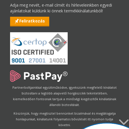
Adja meg nevét, e-mail címét és hírleveleinkben egyedi
ajánlatokat küldünk ki önnek termékkínálatunkból!
Feliratkozás
Partnerboltjainkkal együttműködve, igyekszünk megfelelő kínálatot
biztosítani a legtöbb alapvető horgászcikk tekintetében,
kiemelkedően fontosnak tartjuk a minőségi kiegészítők kínálatának
állandó biztosítását.
Köszönjük, hogy megtisztel bennünket bizalmával és meglátogatja
honlapunkat, kínálatunk folyamatos bővülését itt nyomon tudja
követni.