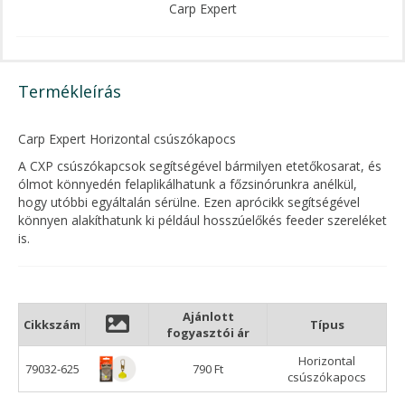
Carp Expert
Termékleírás
Carp Expert Horizontal csúszókapocs
A CXP csúszókapcsok segítségével bármilyen etetőkosarat, és
ólmot könnyedén felaplikálhatunk a főzsinórunkra anélkül,
hogy utóbbi egyáltalán sérülne. Ezen aprócikk segítségével
könnyen alakíthatunk ki például hosszúelőkés feeder szereléket
is.
Ajánlott
Cikkszám
Típus
fogyasztói ár
Horizontal
79032-625
790 Ft
csúszókapocs