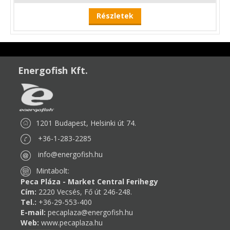
Részletek
Energofish Kft.
1201 Budapest, Helsinki út 74.
+36-1-283-2285
info@energofish.hu
Mintabolt:
Peca Pláza - Market Central Ferihegy
Cím:
2220 Vecsés, Fő út 246-248.
Tel.:
+36-29-553-400
E-mail:
pecaplaza@energofish.hu
Web:
www.pecaplaza.hu