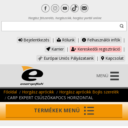
Horgász felszerelés, horgászcikk, horgász portál online
Bejelentkezés
|
Rólunk
|
Felhasználói infók
|
Karrier
|
Kereskedői regisztráció
|
Európai Uniós Pályázataink
|
Kapcsolat
MENÜ
Főoldal
Horgász aprócikk
Horgász aprócikk Bojlis szerelék
CARP EXPERT CSÚSZÓKAPOCS HORIZONTAL
TERMÉKEK MENÜ