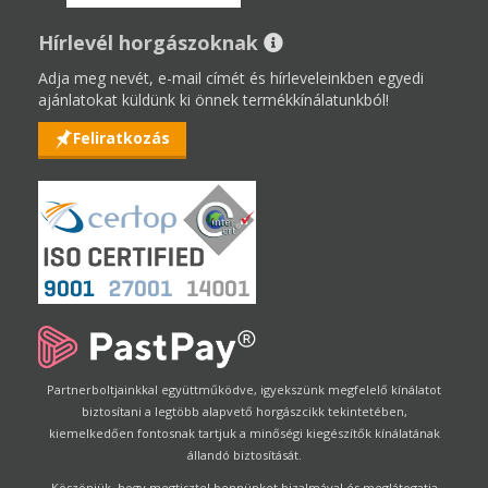
Hírlevél horgászoknak
Adja meg nevét, e-mail címét és hírleveleinkben egyedi
ajánlatokat küldünk ki önnek termékkínálatunkból!
Feliratkozás
Partnerboltjainkkal együttműködve, igyekszünk megfelelő kínálatot
biztosítani a legtöbb alapvető horgászcikk tekintetében,
kiemelkedően fontosnak tartjuk a minőségi kiegészítők kínálatának
állandó biztosítását.
Köszönjük, hogy megtisztel bennünket bizalmával és meglátogatja