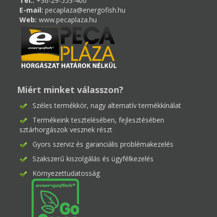
Tel.:
+36-29-553-400
E-mail:
pecaplaza@energofish.hu
Web:
www.pecaplaza.hu
Miért minket válasszon?
Széles termékkör, nagy alternatív termékkínálat
Termékeink tesztelésében, fejlesztésében
sztárhorgászok vesznek részt
Gyors szerviz és garanciális problémakezelés
Szakszerű kiszolgálás és ügyfélkezelés
Környezettudatosság