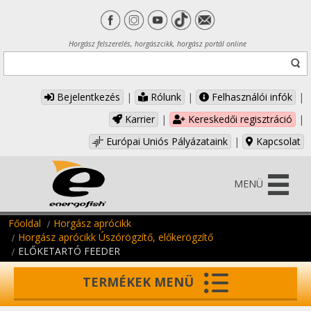
Horgász felszerelés, horgászcikk, horgász portál online
Bejelentkezés
|
Rólunk
|
Felhasználói infók
|
Karrier
|
Kereskedői regisztráció
|
Európai Uniós Pályázataink
|
Kapcsolat
MENÜ
Főoldal
Horgász aprócikk
Horgász aprócikk Úszórögzítő, előkerögzítő
ELŐKETARTÓ FEEDER
TERMÉKEK MENÜ