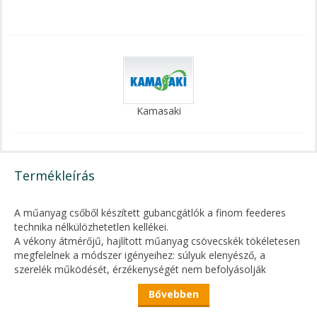
Kamasaki
Termékleírás
A műanyag csőből készített gubancgátlók a finom feederes
technika nélkülözhetetlen kellékei.
A vékony átmérőjű, hajlított műanyag csövecskék tökéletesen
megfelelnek a módszer igényeihez: súlyuk elenyésző, a
szerelék működését, érzékenységét nem befolyásolják
hátrányosan, feladatukat - miszerint az előkét eltartják a
Bővebben
főzsinórtól - tökéletesen megvalósítják.
A nagy távolságban történő horgászatok is megvalósíthatók