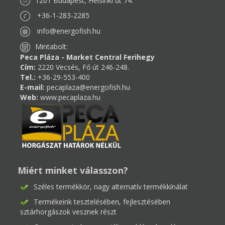
1201 Budapest, Helsinki út 74.
+36-1-283-2285
info@energofish.hu
Mintabolt:
Peca Pláza - Market Central Ferihegy
Cím:
2220 Vecsés, Fő út 246-248.
Tel.:
+36-29-553-400
E-mail:
pecaplaza@energofish.hu
Web:
www.pecaplaza.hu
Miért minket válasszon?
Széles termékkör, nagy alternatív termékkínálat
Termékeink tesztelésében, fejlesztésében
sztárhorgászok vesznek részt