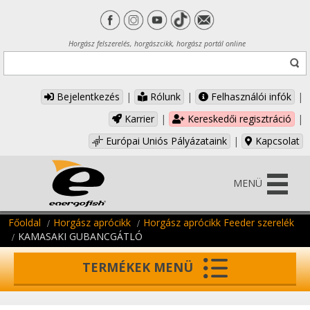
Horgász felszerelés, horgászcikk, horgász portál online
Bejelentkezés
|
Rólunk
|
Felhasználói infók
|
Karrier
|
Kereskedői regisztráció
|
Európai Uniós Pályázataink
|
Kapcsolat
MENÜ
Főoldal
Horgász aprócikk
Horgász aprócikk Feeder szerelék
KAMASAKI GUBANCGÁTLÓ
TERMÉKEK MENÜ