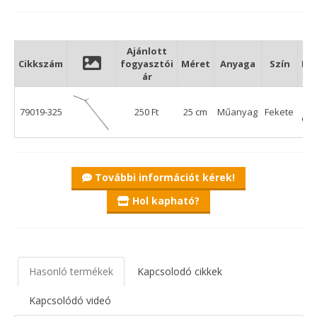
ezzel a kis eszközzel, az előkénk szélben sem tekeredik a
főzsinórra! Hossza 25 cm, mely univerzális, sokrétű
felhasználást biztosít, de természetesen igény szerint
pontosan méretre szabható.
Ajánlott
Cikkszám
fogyasztói
Méret
Anyaga
Szín
Kis
ár
79019-325
250 Ft
25 cm
Műanyag
Fekete
db
További információt kérek!
Hol kapható?
Hasonló termékek
Kapcsolodó cikkek
Kapcsolódó videó