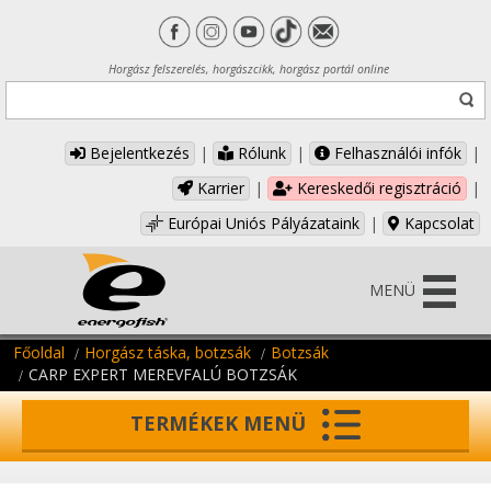
Horgász felszerelés, horgászcikk, horgász portál online
Bejelentkezés
|
Rólunk
|
Felhasználói infók
|
Karrier
|
Kereskedői regisztráció
|
Európai Uniós Pályázataink
|
Kapcsolat
MENÜ
Főoldal
Horgász táska, botzsák
Botzsák
CARP EXPERT MEREVFALÚ BOTZSÁK
TERMÉKEK MENÜ