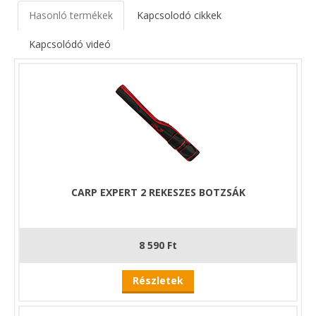
hosszabb, 450-es botjainkat is kényelmesen és biztonságban
Hasonló termékek
Kapcsolodó cikkek
tudjuk szállítani.
Magyar gyártású termék, melynek elkészítése során
Kapcsolódó videó
törekedtünk a legmagasabb minőség kivitelezésére.
CARP EXPERT 2 REKESZES BOTZSÁK
8 590 Ft
Részletek