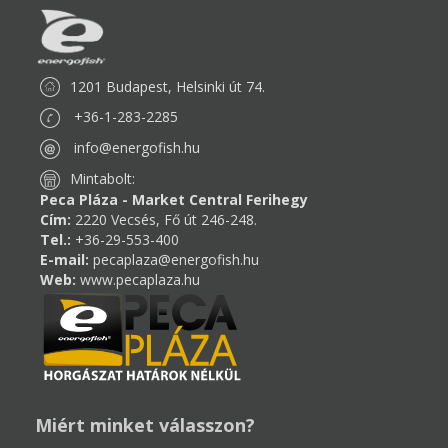
1201 Budapest, Helsinki út 74.
+36-1-283-2285
info@energofish.hu
Mintabolt:
Peca Pláza - Market Central Ferihegy
Cím:
2220 Vecsés, Fő út 246-248.
Tel.:
+36-29-553-400
E-mail:
pecaplaza@energofish.hu
Web:
www.pecaplaza.hu
Miért minket válasszon?