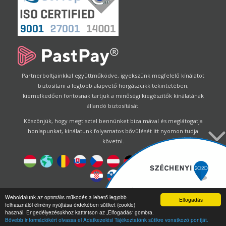
Partnerboltjainkkal együttműködve, igyekszünk megfelelő kínálatot
biztosítani a legtöbb alapvető horgászcikk tekintetében,
kiemelkedően fontosnak tartjuk a minőségi kiegészítők kínálatának
állandó biztosítását.
Köszönjük, hogy megtisztel bennünket bizalmával és meglátogatja
honlapunkat, kínálatunk folyamatos bővülését itt nyomon tudja
követni.
Designed by
Energofish Kft
Weboldalunk az optimális működés a lehető legjobb
Elfogadás
felhasználói élmény nyújtása érdekében sütiket (cookie)
Oldalmotor:
CWB
by
Gloobus Software Developement
|
használ. Engedélyezésükhöz kattintson az „Elfogadás” gombra.
Technikai segítség
|
Webdizájn
Bővebb információkért olvassa el Adatkezelési Tájékoztatónk sütikre vonatkozó pontját.