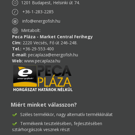
1201 Budapest, Helsinki út 74.
+36-1-283-2285
info@energofish.hu
Mintabolt:
Peca Pláza - Market Central Ferihegy
Cím:
2220 Vecsés, Fő út 246-248.
Tel.:
+36-29-553-400
E-mail:
pecaplaza@energofish.hu
Web:
www.pecaplaza.hu
Miért minket válasszon?
Széles termékkör, nagy alternatív termékkínálat
Termékeink tesztelésében, fejlesztésében
sztárhorgászok vesznek részt