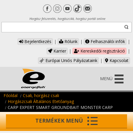
Horgász felszerelés, horgászcikk, horgász portál online
Bejelentkezés
|
Rólunk
|
Felhasználói infók
|
Karrier
|
Kereskedői regisztráció
|
Európai Uniós Pályázataink
|
Kapcsolat
MENÜ
Főoldal
Csali, horgász csali
Horgászcsali Általános Etetőanyag
CARP EXPERT SMART GROUNDBAIT MONSTER CARP
TERMÉKEK MENÜ