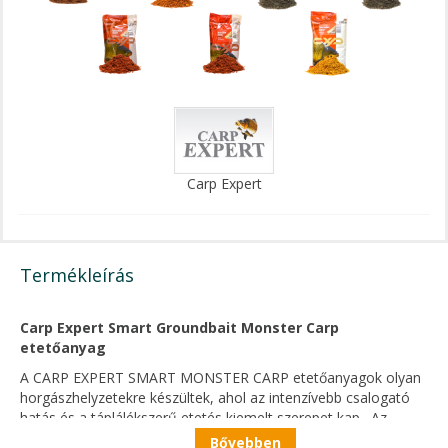
Carp Expert
Termékleírás
Carp Expert Smart Groundbait Monster Carp
etetőanyag
A CARP EXPERT SMART MONSTER CARP etetőanyagok olyan
horgászhelyzetekre készültek, ahol az intenzívebb csalogató
hatás és a táplálékszerű etetés kiemelt szerepet kap. Az
összetettebb etetőanyag-profil célja, hogy gyorsan felkeltse a
Bővebben