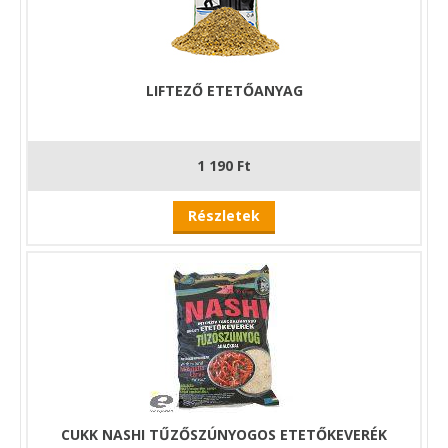
versenyhelyzetekhez és tartós etetési stratégiák
kialakításához.
költséghatékony megoldás nagyobb mennyiségű
etetéshez
LIFTEZŐ ETETŐANYAG
jól kombinálható pellettel és magos keverékekkel
praktikus választás gyakori felhasználás esetén
1 190 Ft
Részletek
CUKK NASHI TŰZŐSZÚNYOGOS ETETŐKEVERÉK