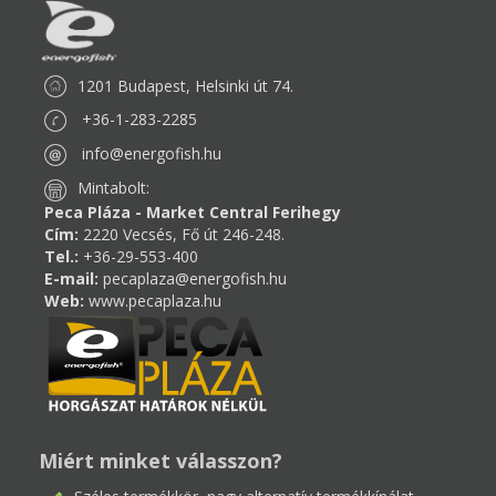
1201 Budapest, Helsinki út 74.
+36-1-283-2285
info@energofish.hu
Mintabolt:
Peca Pláza - Market Central Ferihegy
Cím:
2220 Vecsés, Fő út 246-248.
Tel.:
+36-29-553-400
E-mail:
pecaplaza@energofish.hu
Web:
www.pecaplaza.hu
Miért minket válasszon?