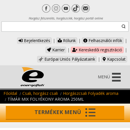
Horgász felszerelés, horgászcikk, horgász portál online
Bejelentkezés
|
Rólunk
|
Felhasználói infók
|
Karrier
|
Kereskedői regisztráció
|
Európai Uniós Pályázataink
|
Kapcsolat
MENÜ
Főoldal
Csali, horgász csali
Horgászcsali Folyadék aroma
TÍMÁR MIX FOLYÉKONY AROMA 250ML
TERMÉKEK MENÜ