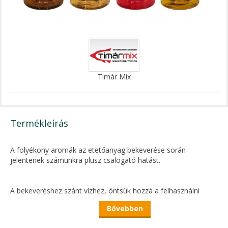
Timár Mix
Termékleírás
A folyékony aromák az etetőanyag bekeverése során
jelentenek számunkra plusz csalogató hatást.
A bekeveréshez szánt vízhez, öntsük hozzá a felhasználni
kívánt aroma mennyiséget, agy keverjük bele
Bővebben
etetőanyagunkba.
Ez azért fontos, mert így a folyadék és általa az aroma