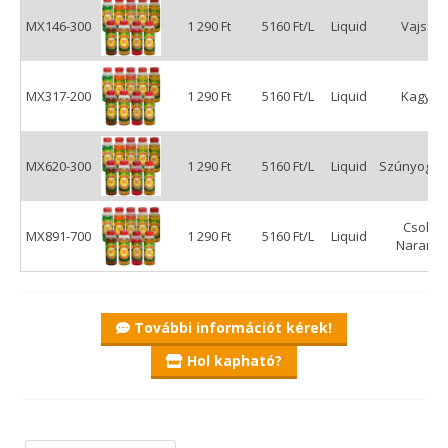
MX146-300
1 290 Ft
5160 Ft/L
Liquid
Vajsav
MX317-200
1 290 Ft
5160 Ft/L
Liquid
Kagyló
MX620-300
1 290 Ft
5160 Ft/L
Liquid
Szúnyoglá
Csoki-
MX891-700
1 290 Ft
5160 Ft/L
Liquid
Narancs
További információt kérek!
Hol kapható?