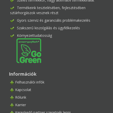
Széles termékkör, nagy alternatív termékkínálat
Termékeink tesztelésében, fejlesztésében
sztárhorgászok vesznek részt
Gyors szerviz és garanciális problémakezelés
Szakszerű kiszolgálás és ügyfélkezelés
Környezettudatosság
Információk
Felhasználói infók
Kapcsolat
Rólunk
Karrier
Kereskedő partner szeretnék lenni