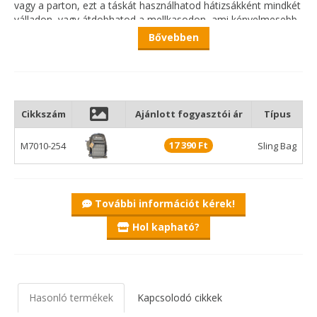
vagy a parton, ezt a táskát használhatod hátizsákként mindkét
válladon, vagy átdobhatod a mellkasodon, ami kényelmesebb
lehet meleg időben.
Bővebben
Főbb jellemzők:
Elülső Töltés
Vízálló Anyag
Külső Tárolási Lehetőségek
Cikkszám
Ajánlott fogyasztói ár
Típus
3600-as Műcsalis Dobozok Tartására Képes
A Megosztott Cipzáras Pánt Átalakítja Slingből Hátizsákká
17 390 Ft
M7010-254
Sling Bag
További információt kérek!
Hol kapható?
Hasonló termékek
Kapcsolodó cikkek