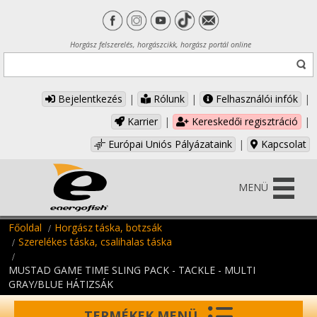
Horgász felszerelés, horgászcikk, horgász portál online
Bejelentkezés
|
Rólunk
|
Felhasználói infók
|
Karrier
|
Kereskedői regisztráció
|
Európai Uniós Pályázataink
|
Kapcsolat
MENÜ
Főoldal
Horgász táska, botzsák
Szerelékes táska, csalihalas táska
MUSTAD GAME TIME SLING PACK - TACKLE - MULTI
GRAY/BLUE HÁTIZSÁK
TERMÉKEK MENÜ