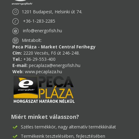
1201 Budapest, Helsinki út 74.
+36-1-283-2285
info@energofish.hu
Mintabolt:
Peca Pláza - Market Central Ferihegy
Cím:
2220 Vecsés, Fő út 246-248.
Tel.:
+36-29-553-400
E-mail:
pecaplaza@energofish.hu
Web:
www.pecaplaza.hu
Miért minket válasszon?
Széles termékkör, nagy alternatív termékkínálat
Termékeink tesztelésében, fejlesztésében