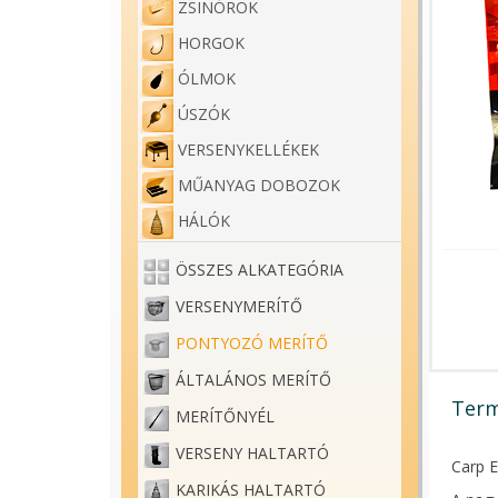
ZSINÓROK
HORGOK
ÓLMOK
ÚSZÓK
VERSENYKELLÉKEK
MŰANYAG DOBOZOK
HÁLÓK
ÖSSZES ALKATEGÓRIA
VERSENYMERÍTŐ
PONTYOZÓ MERÍTŐ
ÁLTALÁNOS MERÍTŐ
Term
MERÍTŐNYÉL
VERSENY HALTARTÓ
Carp E
KARIKÁS HALTARTÓ