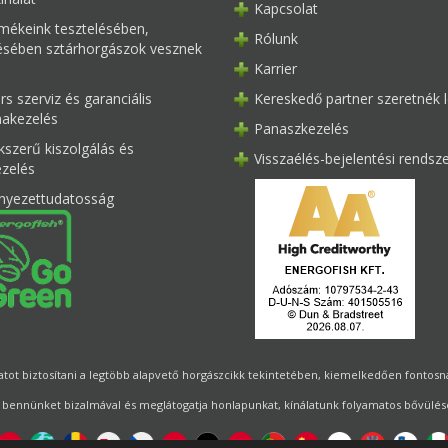
Kapcsolat
mékeink tesztelésében,
Rólunk
tésében sztárhorgászok vesznek
Karrier
s szerviz és garanciális
Kereskedő partner szeretnék l
akezelés
Panaszkezelés
kszerű kiszolgálás és
Visszaélés-bejelentési rendsz
ezelés
nyezettudatosság
ot biztosítani a legtöbb alapvető horgászcikk tekintetében, kiemelkedően fontosnak 
 bennünket bizalmával és meglátogatja honlapunkat, kínálatunk folyamatos bővülésé