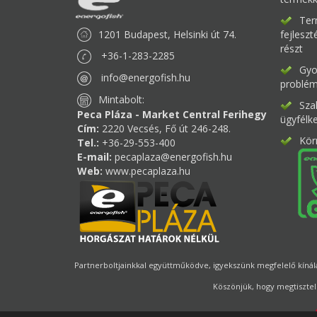
Ter
1201 Budapest, Helsinki út 74.
fejlesz
részt
+36-1-283-2285
Gyor
info@energofish.hu
problém
Mintabolt:
Sza
Peca Pláza - Market Central Ferihegy
ügyfélk
Cím:
2220 Vecsés, Fő út 246-248.
Kör
Tel.:
+36-29-553-400
E-mail:
pecaplaza@energofish.hu
Web:
www.pecaplaza.hu
Partnerboltjainkkal együttműködve, igyekszünk megfelelő kínálat
Köszönjük, hogy megtisztel