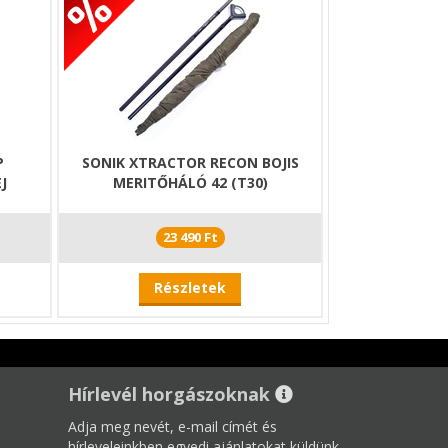
P
SONIK XTRACTOR RECON BOJIS
J
MERITŐHÁLÓ 42 (T30)
23 490 Ft
Részletek
Hírlevél horgászoknak
Adja meg nevét, e-mail címét és
hírleveleinkben egyedi ajánlatokat küldünk