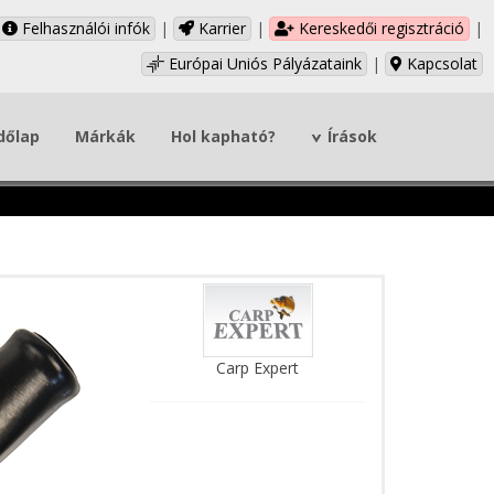
Felhasználói infók
|
Karrier
|
Kereskedői regisztráció
|
Európai Uniós Pályázataink
|
Kapcsolat
dőlap
Márkák
Hol kapható?
Írások
Carp Expert