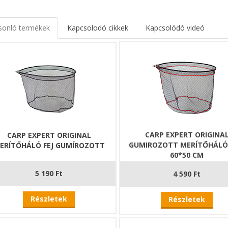
sonló termékek
Kapcsolodó cikkek
Kapcsolódó videó
CARP EXPERT ORIGINA
CARP EXPERT ORIGINAL
GUMIROZOTT MERÍTŐHÁLÓ F
ERÍTŐHÁLÓ FEJ GUMÍROZOTT
60*50 CM
5 190 Ft
4 590 Ft
Részletek
Részletek