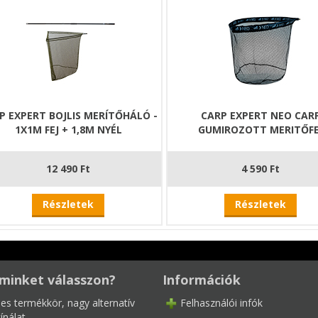
P EXPERT BOJLIS MERÍTŐHÁLÓ -
CARP EXPERT NEO CAR
1X1M FEJ + 1,8M NYÉL
GUMIROZOTT MERITŐFE
12 490 Ft
4 590 Ft
Részletek
Részletek
minket válasszon?
Információk
les termékkör, nagy alternatív
Felhasználói infók
ínálat