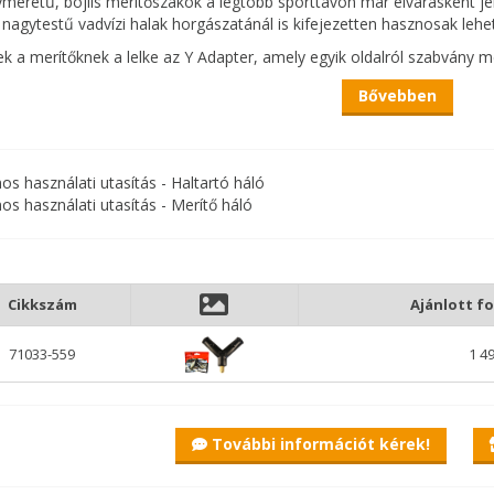
méretű, bojlis merítőszákok a legtöbb sporttavon már elvárásként 
 nagytestű vadvízi halak horgászatánál is kifejezetten hasznosak lehe
k a merítőknek a lelke az Y Adapter, amely egyik oldalról szabvány me
a hálót merevítő 2 pálca kerül behelyezésre.
Bővebben
 Expert Bojlis Merítő Y Adapter is pont ezen szerepet tölti be. A kíná
ibilis, hiszen minden ilyen szák esetében azonos szögben állnak a 
nos használati utasítás - Haltartó háló
nos használati utasítás - Merítő háló
Cikkszám
Ajánlott fo
71033-559
1 49
További információt kérek!