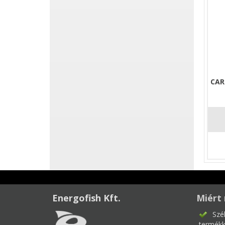
CAR
Energofish Kft.
Miért 
Szé
termékk