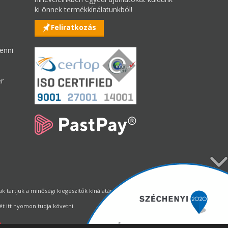
ki önnek termékkínálatunkból!
Feliratkozás
enni
er
tartjuk a minőségi kiegészítők kínálatának állandó biztosítását.
t itt nyomon tudja követni.