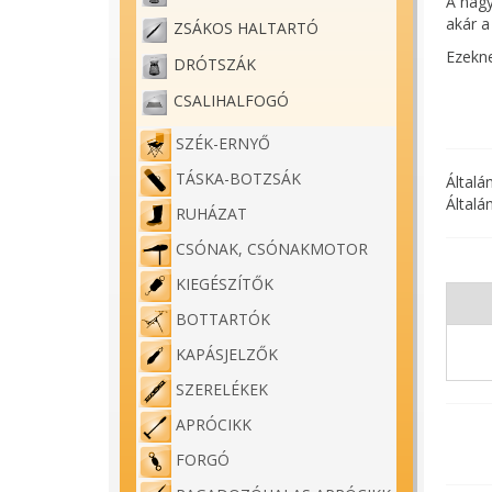
A nagy
akár a
ZSÁKOS HALTARTÓ
Ezekne
DRÓTSZÁK
pedig 
CSALIHALFOGÓ
A Carp
kompat
SZÉK-ERNYŐ
TÁSKA-BOTZSÁK
Általá
Általá
RUHÁZAT
CSÓNAK, CSÓNAKMOTOR
KIEGÉSZÍTŐK
BOTTARTÓK
KAPÁSJELZŐK
SZERELÉKEK
APRÓCIKK
FORGÓ