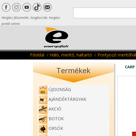
Horgász felszerelés, horgászcikk, horgász
portál online
Főoldal
Háló, merítő, haltartó
Pontyozó merítőhá
CARP 
Termékek
ÚJDONSÁG
AJÁNDÉKTÁRGYAK
AKCIÓ
BOTOK
ORSÓK