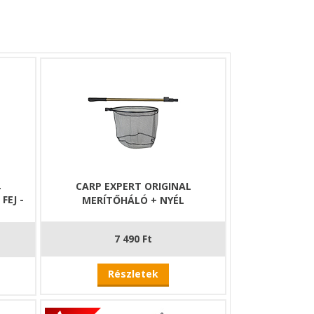
L
CARP EXPERT ORIGINAL
EJ -
MERÍTŐHÁLÓ + NYÉL
7 490 Ft
Részletek