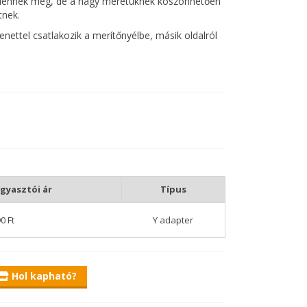
jelennek meg, de a nagy méretüknek köszönhetően
tnek.
nettel csatlakozik a merítőnyélbe, másik oldalról
latunkban található külön hálók mindegyikével
pálcák, háromszög alakjuknak köszönhetően.
gyasztói ár
Típus
0 Ft
Y adapter
Hol kapható?