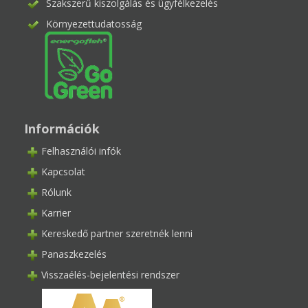
Szakszerű kiszolgálás és ügyfélkezelés
Környezettudatosság
Információk
Felhasználói infók
Kapcsolat
Rólunk
Karrier
Kereskedő partner szeretnék lenni
Panaszkezelés
Visszaélés-bejelentési rendszer