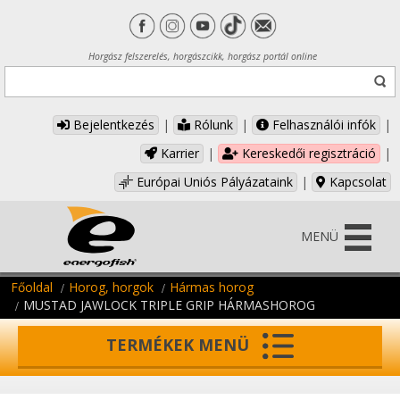
Horgász felszerelés, horgászcikk, horgász portál online
Bejelentkezés
|
Rólunk
|
Felhasználói infók
|
Karrier
|
Kereskedői regisztráció
|
Európai Uniós Pályázataink
|
Kapcsolat
MENÜ
Főoldal
Horog, horgok
Hármas horog
MUSTAD JAWLOCK TRIPLE GRIP HÁRMASHOROG
TERMÉKEK MENÜ