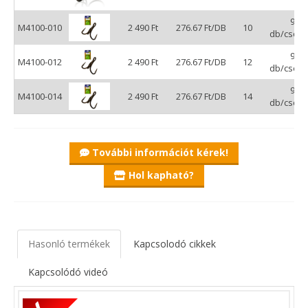
csomómentes csalizáshoz nélkülözhetetlen.
9
M4100-010
Az egyik leggyakrabban alkalmazott
2 490 Ft
276.67 Ft/DB
10
db/csom
szakállforma, melynek mérete függ a horog
formájától, méretétől és a felhasználás
9
M4100-012
2 490 Ft
276.67 Ft/DB
12
db/csom
módjától is. Méretéről elmondható, hogy
garantálja a tökéletes akadást és az optimális
9
M4100-014
haltartás, miközben biztosítja a lehető
2 490 Ft
276.67 Ft/DB
14
db/csom
legkíméletesebb horogszabadítást.
További információt kérek!
Hol kapható?
Hasonló termékek
Kapcsolodó cikkek
Kapcsolódó videó