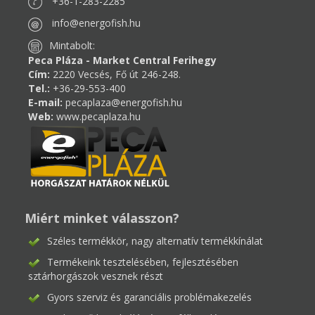
+36-1-283-2285
info@energofish.hu
Mintabolt:
Peca Pláza - Market Central Ferihegy
Cím:
2220 Vecsés, Fő út 246-248.
Tel.:
+36-29-553-400
E-mail:
pecaplaza@energofish.hu
Web:
www.pecaplaza.hu
Miért minket válasszon?
Széles termékkör, nagy alternatív termékkínálat
Termékeink tesztelésében, fejlesztésében
sztárhorgászok vesznek részt
Gyors szerviz és garanciális problémakezelés