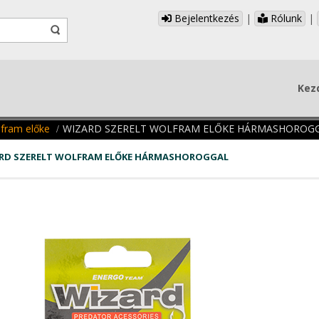
Bejelentkezés
|
Rólunk
|
Kez
lfram előke
WIZARD SZERELT WOLFRAM ELŐKE HÁRMASHOROG
RD SZERELT WOLFRAM ELŐKE HÁRMASHOROGGAL