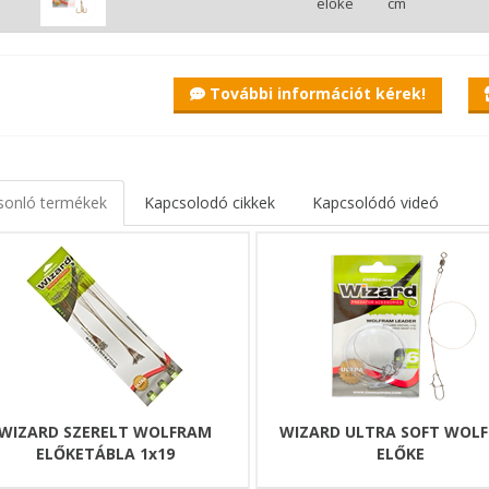
előke
cm
További információt kérek!
 szerelt wolfram előke hármashoroggal - 2 db/csomag
rd széria a pergetés, illetve a rablóhalas horgászatot favorizáló hor
termék a letett botos, fenekező vagy úszós rablós pecákhoz nyújt alter
sonló termékek
Kapcsolodó cikkek
Kapcsolódó videó
ően lágy wolfram szálból készült előkék hármashoroggal vannak szerelv
elyezni.
ás pecák kötelező eleme.
WIZARD SZERELT WOLFRAM
WIZARD ULTRA SOFT WOL
ELŐKETÁBLA 1x19
ELŐKE