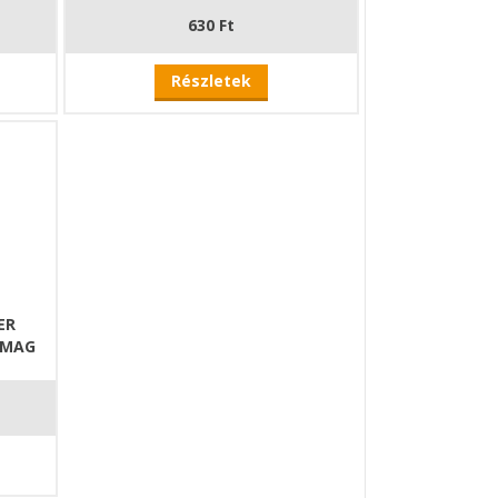
630 Ft
Részletek
ER
OMAG