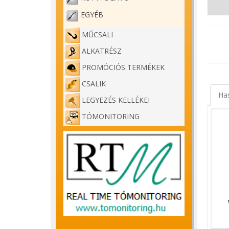
EGYÉB
MŰCSALI
Wizard
ALKATRÉSZ
PROMÓCIÓS TERMÉKEK
A Wiza
CSALIK
Jelen 
Ha
LEGYEZÉS KELLÉKEI
A kell
TÓMONITORING
lehet h
A csuk