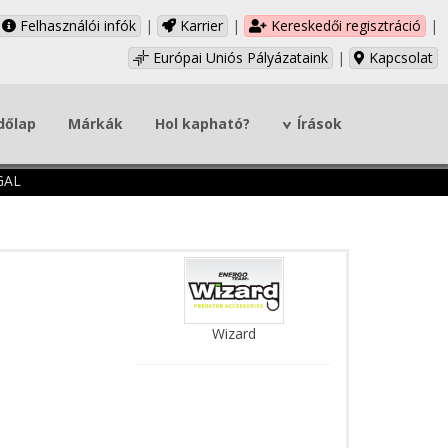
Felhasználói infók
|
Karrier
|
Kereskedői regisztráció
|
Európai Uniós Pályázataink
|
Kapcsolat
dőlap
Márkák
Hol kapható?
Írások
GAL
Wizard