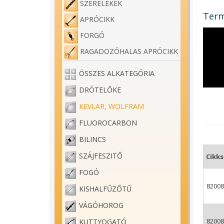
SZERELÉKEK
Term
APRÓCIKK
FORGÓ
RAGADOZÓHALAS APRÓCIKK
ÖSSZES ALKATEGÓRIA
DRÓTELŐKE
KEVLAR, WOLFRAM
FLUOROCARBON
BILINCS
SZÁJFESZITŐ
Cikk
FOGÓ
82008
KISHALFŰZŐTŰ
VÁGÓHOROG
82008
KUTTYOGATÓ