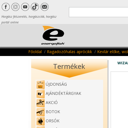
Horgász felszerelés, horgászcikk, horgász
portál online
Főoldal
Ragadozóhalas aprócikk
Kevlár előke, wo
WIZA
Termékek
ÚJDONSÁG
AJÁNDÉKTÁRGYAK
AKCIÓ
BOTOK
ORSÓK