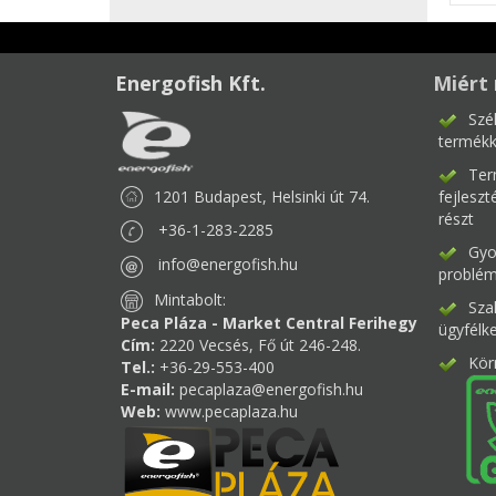
Energofish Kft.
Miért 
Szé
termékk
Ter
1201 Budapest, Helsinki út 74.
fejlesz
részt
+36-1-283-2285
Gyor
info@energofish.hu
problém
Mintabolt:
Sza
Peca Pláza - Market Central Ferihegy
ügyfélk
Cím:
2220 Vecsés, Fő út 246-248.
Kör
Tel.:
+36-29-553-400
E-mail:
pecaplaza@energofish.hu
Web:
www.pecaplaza.hu