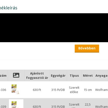
ékleírás
Bővebben
Ajánlott
szám
Egységár
Típus
Méret
Anyaga
fogyasztói ár
Szerelt
-336
630 Ft
315 Ft/DB
15 cm
Wolfram
előke
Szerelt
22,5
-339
630 Ft
315 Ft/DB
Wolfram