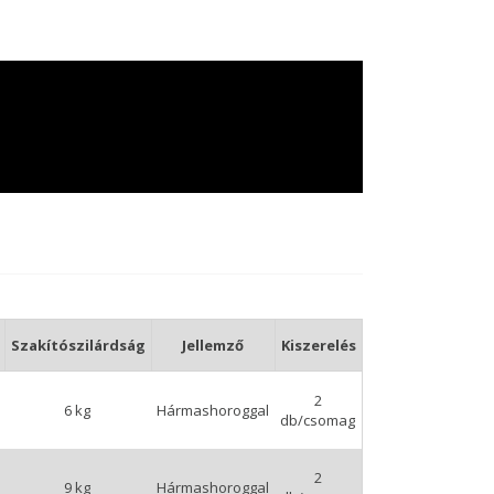
Szakítószilárdság
Jellemző
Kiszerelés
2
6 kg
Hármashoroggal
db/csomag
2
9 kg
Hármashoroggal