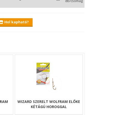
db/csomag
Hol kapható?
gászok igényeire nyújt megoldásokat.
natívát.
e, melyre kishalat, halszeletet vagy egyéb csalit
FRAM
WIZARD SZERELT WOLFRAM ELŐKE
KÉTÁGÚ HOROGGAL