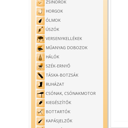
ZSINÓROK
HORGOK
ÓLMOK
ÚSZÓK
VERSENYKELLÉKEK
MŰANYAG DOBOZOK
HÁLÓK
SZÉK-ERNYŐ
TÁSKA-BOTZSÁK
RUHÁZAT
CSÓNAK, CSÓNAKMOTOR
KIEGÉSZÍTŐK
BOTTARTÓK
KAPÁSJELZŐK