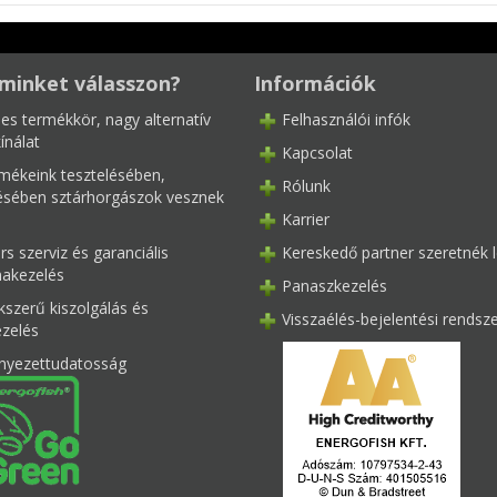
minket válasszon?
Információk
les termékkör, nagy alternatív
Felhasználói infók
ínálat
Kapcsolat
mékeink tesztelésében,
Rólunk
tésében sztárhorgászok vesznek
Karrier
s szerviz és garanciális
Kereskedő partner szeretnék l
akezelés
Panaszkezelés
kszerű kiszolgálás és
Visszaélés-bejelentési rendsz
ezelés
nyezettudatosság