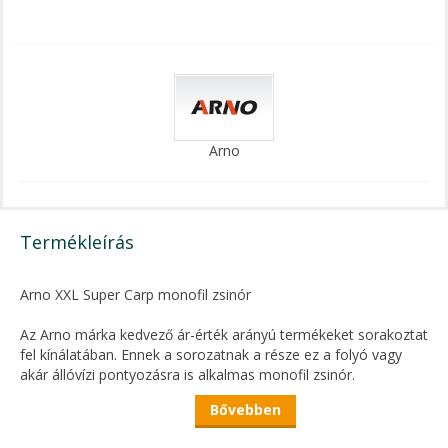
Arno
Termékleírás
Arno XXL Super Carp monofil zsinór
Az Arno márka kedvező ár-érték arányú termékeket sorakoztat
fel kínálatában. Ennek a sorozatnak a része ez a folyó vagy
akár állóvízi pontyozásra is alkalmas monofil zsinór.
Bővebben
Kivételes szakítóval rendelkező, kopásálló, jól közvetítő
tökéletes békéshalas főzsinór.