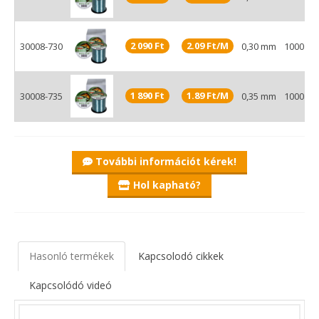
2 090 Ft
2.09 Ft/M
30008-730
0,30 mm
1000 m
1 890 Ft
1.89 Ft/M
30008-735
0,35 mm
1000 m
További információt kérek!
Hol kapható?
Hasonló termékek
Kapcsolodó cikkek
Kapcsolódó videó