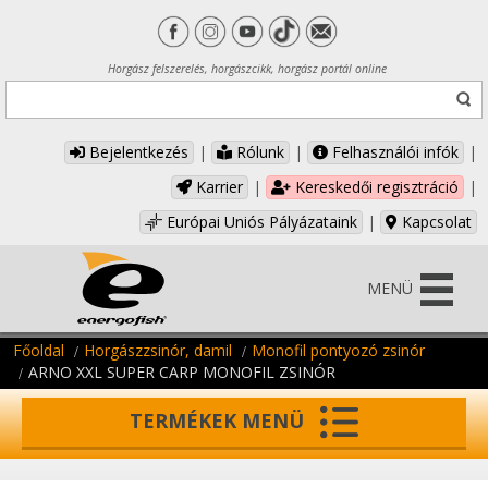
Horgász felszerelés, horgászcikk, horgász portál online
Bejelentkezés
|
Rólunk
|
Felhasználói infók
|
Karrier
|
Kereskedői regisztráció
|
Európai Uniós Pályázataink
|
Kapcsolat
MENÜ
Főoldal
Horgászzsinór, damil
Monofil pontyozó zsinór
ARNO XXL SUPER CARP MONOFIL ZSINÓR
TERMÉKEK MENÜ