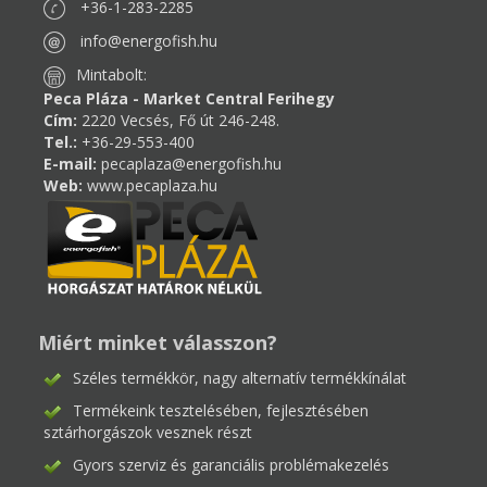
+36-1-283-2285
info@energofish.hu
Mintabolt:
Peca Pláza - Market Central Ferihegy
Cím:
2220 Vecsés, Fő út 246-248.
Tel.:
+36-29-553-400
E-mail:
pecaplaza@energofish.hu
Web:
www.pecaplaza.hu
Miért minket válasszon?
Széles termékkör, nagy alternatív termékkínálat
Termékeink tesztelésében, fejlesztésében
sztárhorgászok vesznek részt
Gyors szerviz és garanciális problémakezelés