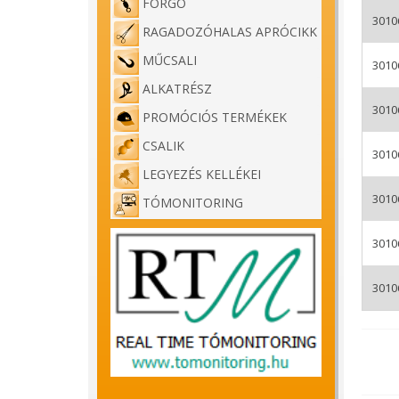
FORGÓ
A CARP
3010
amely 
RAGADOZÓHALAS APRÓCIKK
hangsú
MŰCSALI
3010
A „Mon
alapot
ALKATRÉSZ
3010
Felha
PROMÓCIÓS TERMÉKEK
Ez a m
CSALIK
kezelh
3010
különb
LEGYEZÉS KELLÉKEI
Anyag
3010
TÓMONITORING
me
ko
3010
jó
A zsin
3010
Szín 
A söté
színei
Kinek
po