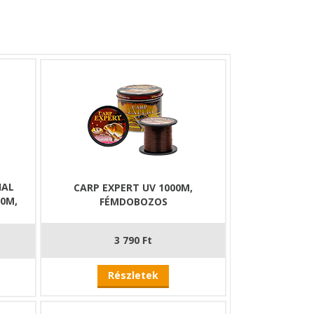
es teljesítmény
ászathoz, ahol a dobástávolság mérsékelt, és nincs
és közepes méretű vizeken, illetve olyan
nt.
án, különösen akkor, ha a dobástávolság vagy a
 nagyobb tavakon, bányatavakon, valamint olyan
ontos szempont.
IAL
CARP EXPERT UV 1000M,
00M,
FÉMDOBOZOS
3 790 Ft
Részletek