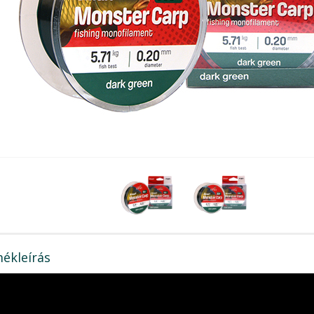
ékleírás