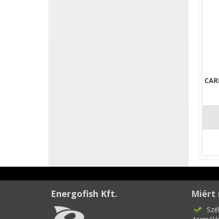
CAR
Energofish Kft.
Miért 
Szé