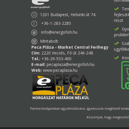
termékk
Ter
1201 Budapest, Helsinki út 74.
fejlesz
részt
+36-1-283-2285
Gyor
info@energofish.hu
problém
Mintabolt:
Sza
Peca Pláza - Market Central Ferihegy
ügyfélk
Cím:
2220 Vecsés, Fő út 246-248.
Kör
Tel.:
+36-29-553-400
E-mail:
pecaplaza@energofish.hu
Web:
www.pecaplaza.hu
Partnerboltjainkkal együttműködve, igyekszünk megfelelő kínálat
Köszönjük, hogy megtisztel