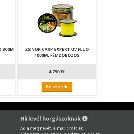
O 300M
ZSINÓR CARP EXPERT UV FLUO
1000M, FÉMDOBOZOS
4 790 Ft
Részletek
Hírlevél horgászoknak
Adja meg nevét, e-mail címét és