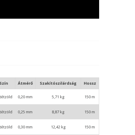
Szín
Átmérő
Szakítószilárdság
Hossz
tétzöld
0,20 mm
5,71 kg
150 m
tétzöld
0,25 mm
8,87 kg
150 m
tétzöld
0,30 mm
12,42 kg
150 m