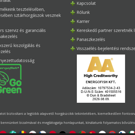
ínálat
Kapcsolat
mékeink tesztelésében,
Rólunk
tésében sztárhorgászok vesznek
Karrier
s szerviz és garanciális
Kereskedő partner szeretnék l
akezelés
Panaszkezelés
kszerű kiszolgálás és
Visszaélés-bejelentési rendsz
ezelés
nyezettudatosság
ot biztosítani a legtöbb alapvető horgászcikk tekintetében, kiemelkedően fontosnak 
 bennünket bizalmával és meglátogatja honlapunkat, kínálatunk folyamatos bővülésé