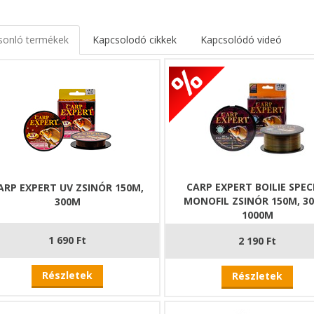
oknak, akik természetes megjelenésű zsinórt szeretnének
tköznapi horgászatokra, ahol a stabilitás fontosabb, mint a szélsőség
sonló termékek
Kapcsolodó cikkek
Kapcsolódó videó
ajánljuk a 150 méteres és 300 méteres kiszereléseket?
méteres kiszerelés ideális választás általános, hétköznapi pontyhorg
g nagy zsinórtartalékra a dobról. Ez a hossz jól használható kisebb 
tekben, ahol a kezelhetőség és az egyszerűség az elsődleges szempo
méteres kiszerelés már tágabb mozgásteret ad a pontyhorgászat sor
ység nagyobb zsinórtartalékot igényel. Ez a hossz ideális választás
tekben, ahol a biztonságos fárasztás és a tartalék zsinór egyaránt f
CARP EXPERT BOILIE SPEC
ARP EXPERT UV ZSINÓR 150M,
MONOFIL ZSINÓR 150M, 3
300M
1000M
1 690 Ft
2 190 Ft
Részletek
Részletek