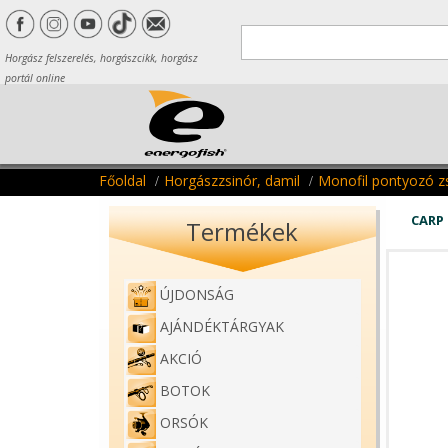
Horgász felszerelés, horgászcikk, horgász
portál online
Főoldal
Horgászzsinór, damil
Monofil pontyozó z
CARP
Termékek
ÚJDONSÁG
AJÁNDÉKTÁRGYAK
AKCIÓ
BOTOK
ORSÓK