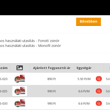
Bővebben
nos használati utasítás - Fonott zsinór
nos használati utasítás - Monofil zsinór
szám
Ajánlott fogyasztói ár
Egységár
6-020
890 Ft
5.93 Ft/M
Sö
Új
6-025
990 Ft
6.6 Ft/M
Sö
Új
6-030
990 Ft
6.6 Ft/M
Sö
Új
Expert Smart Monster Carp monofil zsinór