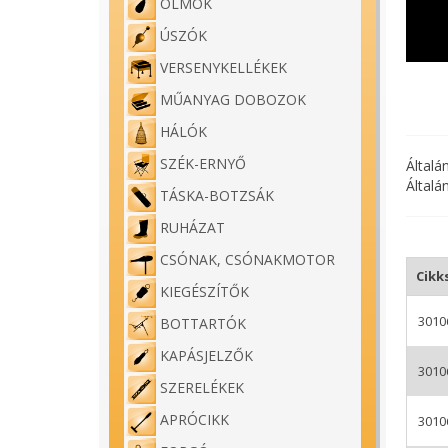
ÓLMOK
ÚSZÓK
VERSENYKELLÉKEK
MŰANYAG DOBOZOK
HÁLÓK
SZÉK-ERNYŐ
Általá
Általá
TÁSKA-BOTZSÁK
RUHÁZAT
CSÓNAK, CSÓNAKMOTOR
Cikk
KIEGÉSZÍTŐK
3010
BOTTARTÓK
KAPÁSJELZŐK
3010
SZERELÉKEK
APRÓCIKK
3010
Carp 