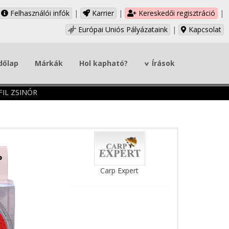
Felhasználói infók
|
Karrier
|
Kereskedői regisztráció
|
Európai Uniós Pályázataink
|
Kapcsolat
dőlap
Márkák
Hol kapható?
Írások
IL ZSINÓR
Carp Expert