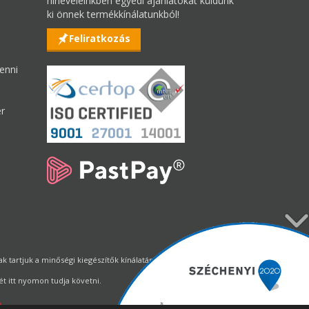
hírleveleinkben egyedi ajánlatokat küldünk
ki önnek termékkínálatunkból!
Feliratkozás
enni
er
tartjuk a minőségi kiegészítők kínálatának állandó biztosítását.
t itt nyomon tudja követni.