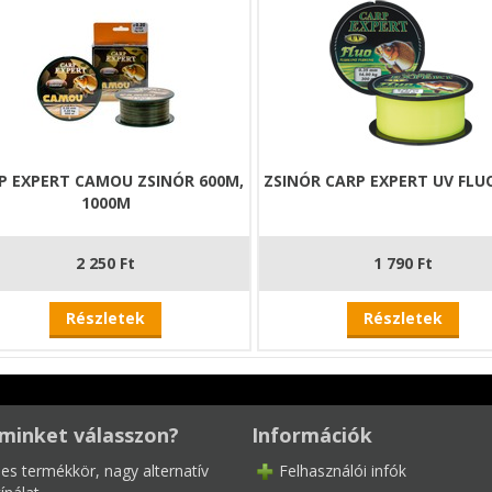
P EXPERT CAMOU ZSINÓR 600M,
ZSINÓR CARP EXPERT UV FLU
1000M
2 250 Ft
1 790 Ft
Részletek
Részletek
minket válasszon?
Információk
les termékkör, nagy alternatív
Felhasználói infók