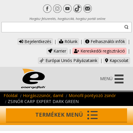
Horgász felszerelés, horgászcikk, horgász portál online
Bejelentkezés
|
Rólunk
|
Felhasználói infók
|
Karrier
|
Kereskedői regisztráció
|
Európai Uniós Pályázataink
|
Kapcsolat
MENÜ
Főoldal
Horgászzsinór, damil
Monofil pontyozó zsinór
ZSINÓR CARP EXPERT DARK GREEN
TERMÉKEK MENÜ