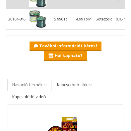
30104-845
5 990 Ft
4.99 Ft/M
Sötétzöld
0,45 mm
További információt kérek!
Hol kapható?
Hasonló termékek
Kapcsolodó cikkek
Kapcsolódó videó