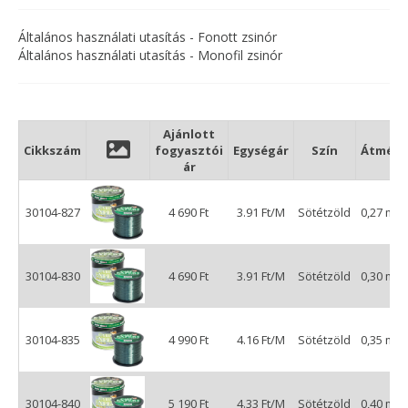
Általános használati utasítás - Fonott zsinór
Általános használati utasítás - Monofil zsinór
Ajánlott
Cikkszám
fogyasztói
Egységár
Szín
Átmérő
ár
30104-827
4 690 Ft
3.91 Ft/M
Sötétzöld
0,27 mm
30104-830
4 690 Ft
3.91 Ft/M
Sötétzöld
0,30 mm
30104-835
4 990 Ft
4.16 Ft/M
Sötétzöld
0,35 mm
30104-840
5 190 Ft
4.33 Ft/M
Sötétzöld
0,40 mm