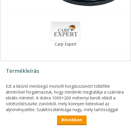
Carp Expert
Termékleírás
Ezt a kitűnő minőségű monofil horgászzsinórt többféle
átmérővel forgalmazzuk, hogy mindenki megtalálja a számára
ideális méretet. A dobra 1000+200 méternyi került ebből a
sötétzöld/szürke zsinórból, mely könnyen beleolvad az
aljnövényzetbe. Szakítószilárdsága nagy, mely tartóssággal
párosul. A kiszerelés lehetővé teszi, hogy nagyobb orsókat
Bővebben
vagy esetleg két – három kisebb orsót is megtöltünk ezzel a
zsinórral.