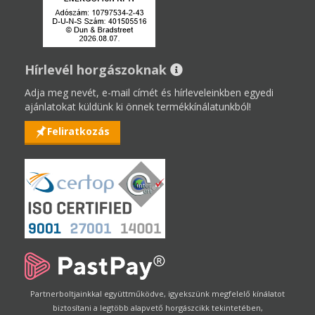
Hírlevél horgászoknak
Adja meg nevét, e-mail címét és hírleveleinkben egyedi
ajánlatokat küldünk ki önnek termékkínálatunkból!
Feliratkozás
Partnerboltjainkkal együttműködve, igyekszünk megfelelő kínálatot
biztosítani a legtöbb alapvető horgászcikk tekintetében,