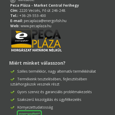
Peca Pláza - Market Central Ferihegy
Cím:
2220 Vecsés, Fő út 246-248.
Tel.:
+36-29-553-400
E-mail:
pecaplaza@energofish.hu
Web:
www.pecaplaza.hu
Miért minket válasszon?
Széles termékkör, nagy alternatív termékkínálat
Termékeink tesztelésében, fejlesztésében
sztárhorgászok vesznek részt
Gyors szerviz és garanciális problémakezelés
Szakszerű kiszolgálás és ügyfélkezelés
Környezettudatosság