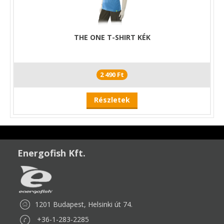
THE ONE T-SHIRT KÉK
2 490 Ft
Részletek
Energofish Kft.
1201 Budapest, Helsinki út 74.
+36-1-283-2285