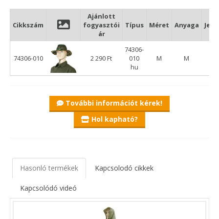
Ajánlott
Cikkszám
fogyasztói
Típus
Méret
Anyaga
Jell
ár
74306-
74306-010
2 290 Ft
010
M
M
Tex
hu
További információt kérek!
Hol kapható?
Hasonló termékek
Kapcsolodó cikkek
Kapcsolódó videó