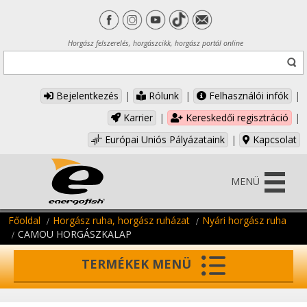
Horgász felszerelés, horgászcikk, horgász portál online
Bejelentkezés
|
Rólunk
|
Felhasználói infók
|
Karrier
|
Kereskedői regisztráció
|
Európai Uniós Pályázataink
|
Kapcsolat
MENÜ
Főoldal
Horgász ruha, horgász ruházat
Nyári horgász ruha
CAMOU HORGÁSZKALAP
TERMÉKEK MENÜ