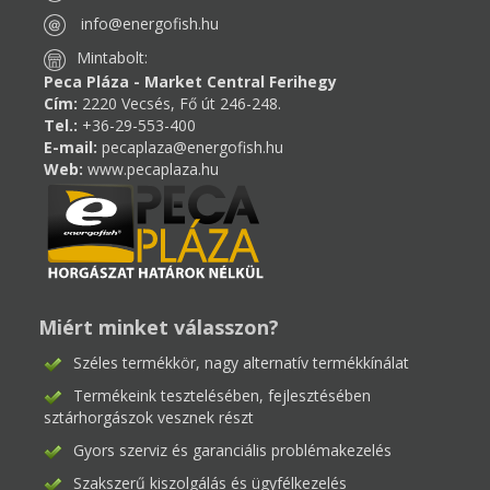
info@energofish.hu
Mintabolt:
Peca Pláza - Market Central Ferihegy
Cím:
2220 Vecsés, Fő út 246-248.
Tel.:
+36-29-553-400
E-mail:
pecaplaza@energofish.hu
Web:
www.pecaplaza.hu
Miért minket válasszon?
Széles termékkör, nagy alternatív termékkínálat
Termékeink tesztelésében, fejlesztésében
sztárhorgászok vesznek részt
Gyors szerviz és garanciális problémakezelés
Szakszerű kiszolgálás és ügyfélkezelés