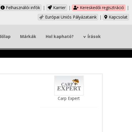
Felhasználói infók
|
Karrier
|
Kereskedői regisztráció
|
Európai Uniós Pályázataink
|
Kapcsolat
dőlap
Márkák
Hol kapható?
Írások
Carp Expert