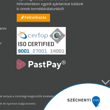
hírleveleinkben egyedi ajánlatokat küldünk
ki önnek termékkínálatunkból!
Feliratkozás
enni
er
tartjuk a minőségi kiegészítők kínálatának állandó biztosítását.
t itt nyomon tudja követni.