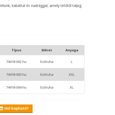
élünk, kabáttal és nadrággal, amely tetőtől talpig
 minden horgász megtalálja a neki megfelelő
ogás reményében.
Típus
Méret
Anyaga
74418-002 hu
Esőruha
L
74418-003 hu
Esőruha
XXL
74418-004 hu
Esőruha
XL
Hol kapható?