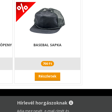
KÖPENY
BASEBAL SAPKA
700 Ft
Részletek
Hírlevél horgászoknak
Adja meg nevét, e-mail címét és