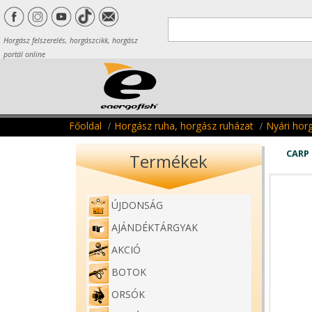
Horgász felszerelés, horgászcikk, horgász
portál online
Főoldal
Horgász ruha, horgász ruházat
Nyári hor
CARP
Termékek
ÚJDONSÁG
AJÁNDÉKTÁRGYAK
AKCIÓ
BOTOK
ORSÓK