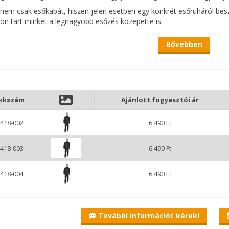
e nem csak esőkabát, hiszen jelen esetben egy konkrét esőruháról besz
on tart minket a legnagyobb esőzés közepette is.
XL-es és XXL-es méretekben került forgalomba, aminek köszönhetően
Bővebben
atot ahhoz, hogy az időjárás viszontagságaival dacoljon egy szép f
ikkszám
Ajánlott fogyasztói ár
418-002
6 490 Ft
418-003
6 490 Ft
418-004
6 490 Ft
További információt kérek!