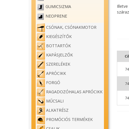
Illetv
GUMICSIZMA
száraz
NEOPRENE
L-es, 
változ
CSÓNAK, CSÓNAKMOTOR
KIEGÉSZÍTŐK
BOTTARTÓK
KAPÁSJELZŐK
C
SZERELÉKEK
74
APRÓCIKK
FORGÓ
74
RAGADOZÓHALAS APRÓCIKK
74
MŰCSALI
ALKATRÉSZ
PROMÓCIÓS TERMÉKEK
CSALIK