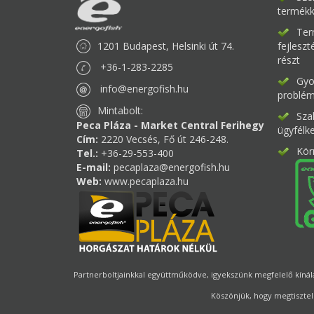
termékk
Ter
1201 Budapest, Helsinki út 74.
fejlesz
részt
+36-1-283-2285
Gyor
info@energofish.hu
problém
Mintabolt:
Sza
Peca Pláza - Market Central Ferihegy
ügyfélk
Cím:
2220 Vecsés, Fő út 246-248.
Kör
Tel.:
+36-29-553-400
E-mail:
pecaplaza@energofish.hu
Web:
www.pecaplaza.hu
Partnerboltjainkkal együttműködve, igyekszünk megfelelő kínálat
Köszönjük, hogy megtisztel