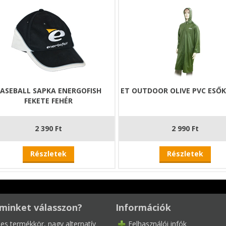
ASEBALL SAPKA ENERGOFISH
ET OUTDOOR OLIVE PVC ESŐ
FEKETE FEHÉR
2 390 Ft
2 990 Ft
Részletek
Részletek
minket válasszon?
Információk
les termékkör, nagy alternatív
Felhasználói infók