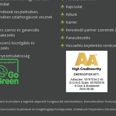
ínálat
Kapcsolat
mékeink tesztelésében,
Rólunk
tésében sztárhorgászok vesznek
Karrier
s szerviz és garanciális
Kereskedő partner szeretnék l
akezelés
Panaszkezelés
kszerű kiszolgálás és
Visszaélés-bejelentési rendsz
ezelés
nyezettudatosság
ot biztosítani a legtöbb alapvető horgászcikk tekintetében, kiemelkedően fontosnak 
 bennünket bizalmával és meglátogatja honlapunkat, kínálatunk folyamatos bővülésé