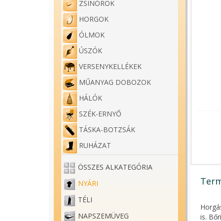
ZSINÓROK
HORGOK
ÓLMOK
ÚSZÓK
VERSENYKELLÉKEK
MŰANYAG DOBOZOK
HÁLÓK
SZÉK-ERNYŐ
TÁSKA-BOTZSÁK
RUHÁZAT
ÖSSZES ALKATEGÓRIA
Term
NYÁRI
TÉLI
Horgás
NAPSZEMÜVEG
is. Bő