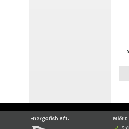
B
Energofish Kft.
Miért 
Szé