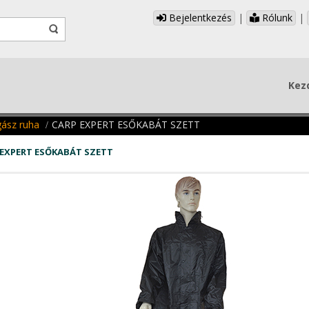
Bejelentkezés
|
Rólunk
|
Kez
gász ruha
CARP EXPERT ESŐKABÁT SZETT
 EXPERT ESŐKABÁT SZETT