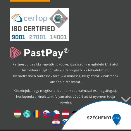
Partnerboltjainkkal együttműködve, igyekszünk megfelelő kínálatot
biztosítani a legtöbb alapvető horgászcikk tekintetében,
kiemelkedően fontosnak tartjuk a minőségi kiegészítők kínálatának
állandó biztosítását.
Köszönjük, hogy megtisztel bennünket bizalmával és meglátogatja
honlapunkat, kínálatunk folyamatos bővülését itt nyomon tudja
követni.