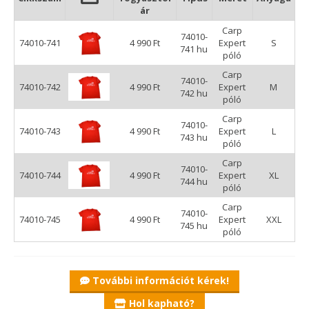
ár
Carp
74010-
74010-741
4 990 Ft
Expert
S
741 hu
póló
Carp
74010-
74010-742
4 990 Ft
Expert
M
742 hu
póló
Carp
74010-
74010-743
4 990 Ft
Expert
L
743 hu
póló
Carp
74010-
74010-744
4 990 Ft
Expert
XL
744 hu
póló
Carp
74010-
74010-745
4 990 Ft
Expert
XXL
745 hu
póló
További információt kérek!
Hol kapható?