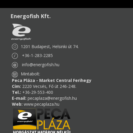
Energofish Kft.
1201 Budapest, Helsinki út 74.
+36-1-283-2285
info@energofish.hu
Mintabolt:
Peca Pláza - Market Central Ferihegy
Cím:
2220 Vecsés, Fő út 246-248.
Tel.:
+36-29-553-400
E-mail:
pecaplaza@energofish.hu
Web:
www.pecaplaza.hu