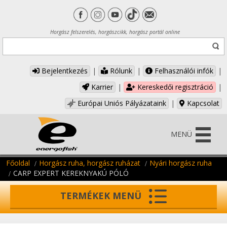
Horgász felszerelés, horgászcikk, horgász portál online
Bejelentkezés
|
Rólunk
|
Felhasználói infók
|
Karrier
|
Kereskedői regisztráció
|
Európai Uniós Pályázataink
|
Kapcsolat
MENÜ
Főoldal
Horgász ruha, horgász ruházat
Nyári horgász ruha
CARP EXPERT KEREKNYAKÚ PÓLÓ
TERMÉKEK MENÜ