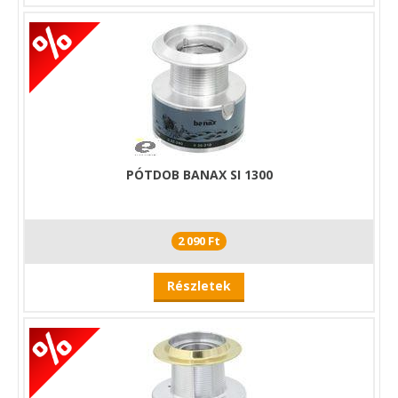
PÓTDOB BANAX SI 1300
2 090 Ft
Részletek