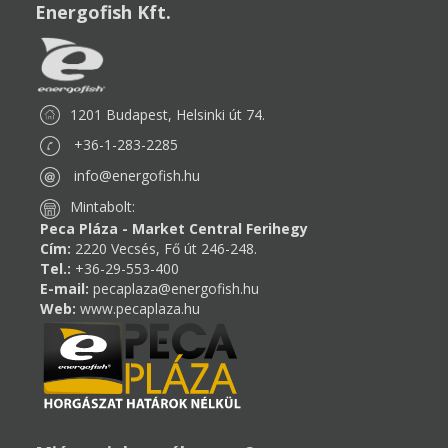
Energofish Kft.
1201 Budapest, Helsinki út 74.
+36-1-283-2285
info@energofish.hu
Mintabolt:
Peca Pláza - Market Central Ferihegy
Cím:
2220 Vecsés, Fő út 246-248.
Tel.:
+36-29-553-400
E-mail:
pecaplaza@energofish.hu
Web:
www.pecaplaza.hu