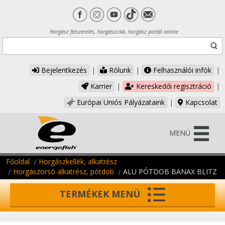
Horgász felszerelés, horgászcikk, horgász portál online
Bejelentkezés
|
Rólunk
|
Felhasználói infók
|
Karrier
|
Kereskedői regisztráció
|
Európai Uniós Pályázataink
|
Kapcsolat
MENÜ
Főoldal
Horgászkellék, alkatrész
Horgászorsó alkatrész, pótdob
ALU PÓTDOB BANAX BLITZ
TERMÉKEK MENÜ