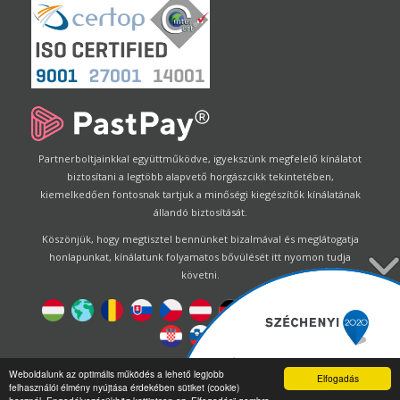
Partnerboltjainkkal együttműködve, igyekszünk megfelelő kínálatot
biztosítani a legtöbb alapvető horgászcikk tekintetében,
kiemelkedően fontosnak tartjuk a minőségi kiegészítők kínálatának
állandó biztosítását.
Köszönjük, hogy megtisztel bennünket bizalmával és meglátogatja
honlapunkat, kínálatunk folyamatos bővülését itt nyomon tudja
követni.
Designed by
Energofish Kft
Weboldalunk az optimális működés a lehető legjobb
Elfogadás
felhasználói élmény nyújtása érdekében sütiket (cookie)
Oldalmotor:
CWB
by
Gloobus Software Developement
|