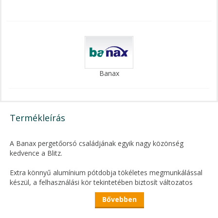
Banax
Termékleírás
A Banax pergetőorsó családjának egyik nagy közönség
kedvence a Blitz.
Extra könnyű alumínium pótdobja tökéletes megmunkálással
készül, a felhasználási kör tekintetében biztosít változatos
lehetőséget egy, vagy több pótdob beszerzésre.
Bővebben
Kedvező áron vásárolhatjuk meg, így többféle