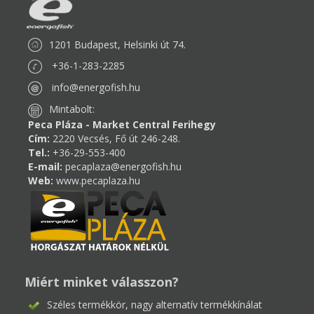
1201 Budapest, Helsinki út 74.
+36-1-283-2285
info@energofish.hu
Mintabolt:
Peca Pláza - Market Central Ferihegy
Cím:
2220 Vecsés, Fő út 246-248.
Tel.:
+36-29-553-400
E-mail:
pecaplaza@energofish.hu
Web:
www.pecaplaza.hu
Miért minket válasszon?
Széles termékkör, nagy alternatív termékkínálat