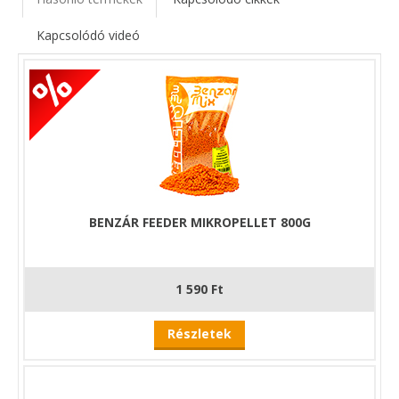
a halat a közelből. Ez persze nem azt jelenti, hogy a pellet
gyorsan feloldódik, csupán a halak számára érzékelhető
Kapcsolódó videó
összetevők kezdenek nyitni, és szétszóródni a környéken.
Ajánlott önmagában kora tavasztól késő őszig, de a nagyon
hideg vizekben már érdemes Aqua Uni vagy Aqua Profi
pelletekkel keverni.
Célhalak: ponty, kárász, keszegfélék, compó és még az amúr
is.
BENZÁR FEEDER MIKROPELLET 800G
1 590 Ft
Részletek