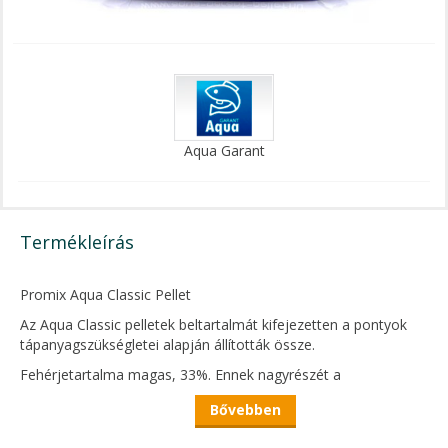
Aqua Garant
Termékleírás
Promix Aqua Classic Pellet
Az Aqua Classic pelletek beltartalmát kifejezetten a pontyok
tápanyagszükségletei alapján állították össze.
Fehérjetartalma magas, 33%. Ennek nagyrészét a
legmagasabb minőségi elvárásoknak is megfelelő spanyol
Bővebben
halliszt illetve vérliszt adja.
Természetesen tartalmaz növényi összetevőket is, melynek