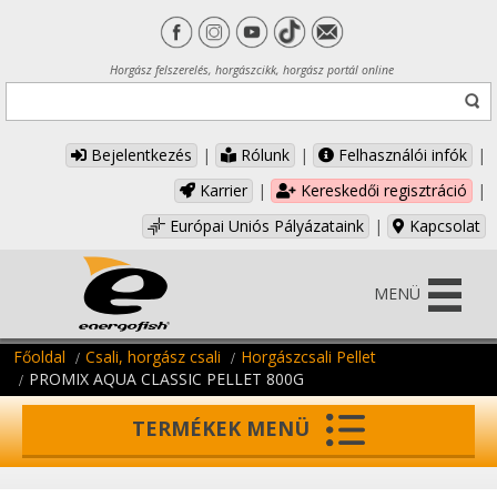
Horgász felszerelés, horgászcikk, horgász portál online
Bejelentkezés
|
Rólunk
|
Felhasználói infók
|
Karrier
|
Kereskedői regisztráció
|
Európai Uniós Pályázataink
|
Kapcsolat
MENÜ
Főoldal
Csali, horgász csali
Horgászcsali Pellet
PROMIX AQUA CLASSIC PELLET 800G
TERMÉKEK MENÜ