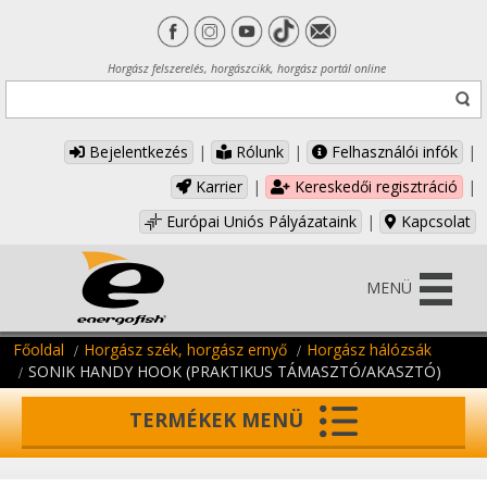
Horgász felszerelés, horgászcikk, horgász portál online
Bejelentkezés
|
Rólunk
|
Felhasználói infók
|
Karrier
|
Kereskedői regisztráció
|
Európai Uniós Pályázataink
|
Kapcsolat
MENÜ
Főoldal
Horgász szék, horgász ernyő
Horgász hálózsák
SONIK HANDY HOOK (PRAKTIKUS TÁMASZTÓ/AKASZTÓ)
TERMÉKEK MENÜ