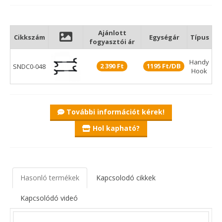
Egy csomagban kettő darab található.
- Erős acél szerkezet
- Teljes gumi kivitel
Ajánlott
Cikkszám
Egységár
Típus
fogyasztói ár
- Két darabos kiszerelésben
- A nagyobb vég 19 mm-es csövekkel kompatibilis
Handy
- Kisebb vége kompatibilis a 16 mm-es csövekkel
2 390 Ft
1195 Ft/DB
SNDC0-048
Hook
További információt kérek!
Hol kapható?
Hasonló termékek
Kapcsolodó cikkek
Kapcsolódó videó