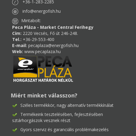
+36-1-283-2285
info@energofish.hu
Mintabolt:
Peca Pláza - Market Central Ferihegy
Cím:
2220 Vecsés, Fő út 246-248.
Tel.:
+36-29-553-400
E-mail:
pecaplaza@energofish.hu
Web:
www.pecaplaza.hu
Miért minket válasszon?
Széles termékkör, nagy alternatív termékkínálat
Termékeink tesztelésében, fejlesztésében
sztárhorgászok vesznek részt
Gyors szerviz és garanciális problémakezelés