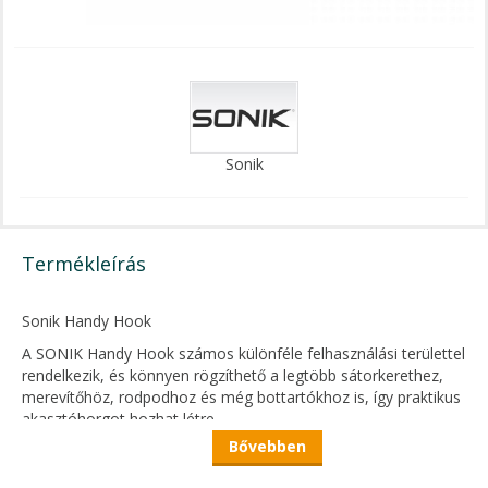
Sonik
Termékleírás
Sonik Handy Hook
A SONIK Handy Hook számos különféle felhasználási területtel
rendelkezik, és könnyen rögzíthető a legtöbb sátorkerethez,
merevítőhöz, rodpodhoz és még bottartókhoz is, így praktikus
akasztóhorgot hozhat létre.
Bővebben
A nagy vége 19 mm-es csövekhez csatlakozik, a kisebbik pedig
16 mm-es csövekhez.