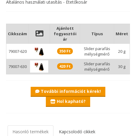
Általános használati utasítás - Etetőkosár
Egyszerű kialakítású mélységmérő ólom, ahol a horgot az
ólom fülén átvezetve a parafabetétbe szúrhatjuk és
letapogathatjuk a meghorgászni kívánt terület mederviszonyat.
Ajánlott
Cikkszám
fogyasztói
Típus
Méret
ár
Slider parafás
350 Ft
79007-620
20 g
mélységmérő
Slider parafás
420 Ft
79007-630
30 g
mélységmérő
További információt kérek!
Hol kapható?
Hasonló termékek
Kapcsolodó cikkek