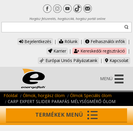
Horgász felszerelés, horgászcikk, horgász portál online
Bejelentkezés
|
Rólunk
|
Felhasználói infók
|
Karrier
|
Kereskedői regisztráció
|
Európai Uniós Pályázataink
|
Kapcsolat
MENÜ
Főoldal
Ólmok, horgász ólom
Ólmok Speciális ólom
CARP EXPERT SLIDER PARAFÁS MÉLYSÉGMÉRŐ ÓLOM
TERMÉKEK MENÜ