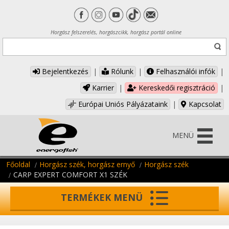
Horgász felszerelés, horgászcikk, horgász portál online
Bejelentkezés
|
Rólunk
|
Felhasználói infók
|
Karrier
|
Kereskedői regisztráció
|
Európai Uniós Pályázataink
|
Kapcsolat
MENÜ
Főoldal
Horgász szék, horgász ernyő
Horgász szék
CARP EXPERT COMFORT X1 SZÉK
TERMÉKEK MENÜ