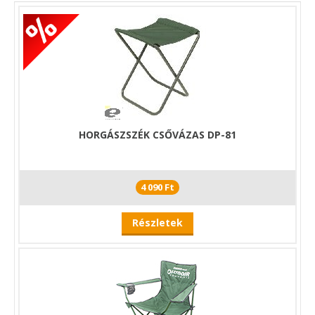
Technikai adatok:
Szélesség: 30 cm
Ülésmagasság: 28 cm
HORGÁSZSZÉK CSŐVÁZAS DP-81
4 090 Ft
Részletek