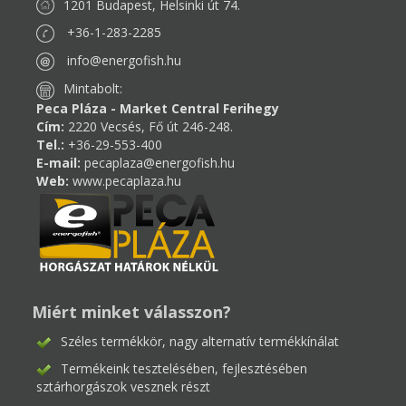
1201 Budapest, Helsinki út 74.
+36-1-283-2285
info@energofish.hu
Mintabolt:
Peca Pláza - Market Central Ferihegy
Cím:
2220 Vecsés, Fő út 246-248.
Tel.:
+36-29-553-400
E-mail:
pecaplaza@energofish.hu
Web:
www.pecaplaza.hu
Miért minket válasszon?
Széles termékkör, nagy alternatív termékkínálat
Termékeink tesztelésében, fejlesztésében
sztárhorgászok vesznek részt