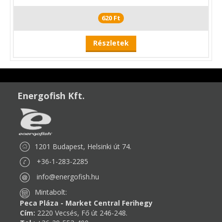
620 Ft
Részletek
Energofish Kft.
1201 Budapest, Helsinki út 74.
+36-1-283-2285
info@energofish.hu
Mintabolt:
Peca Pláza - Market Central Ferihegy
Cím:
2220 Vecsés, Fő út 246-248.