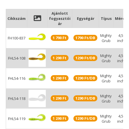
2 méretben elérhető, melynek nagyobbik változata igazi
nagycsukás szelektív plasztik!
Ajánlott
Cikkszám
fogyasztói
Egységár
Típus
Méret
ár
Mighty
4,5
1 790 Ft
1790 Ft/DB
FH100-837
Grub
inch
Mighty
4,5
1 290 Ft
1290 Ft/DB
FHL54-108
Grub
inch
Mighty
4,5
1 290 Ft
1290 Ft/DB
FHL54-116
Grub
inch
Mighty
4,5
1 290 Ft
1290 Ft/DB
FHL54-118
Grub
inch
Mighty
4,5
1 290 Ft
1290 Ft/DB
FHL54-119
Grub
inch