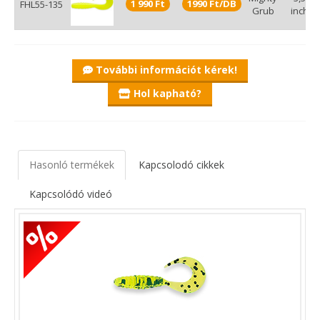
1 990 Ft
1990 Ft/DB
FHL55-135
Grub
inch
További információt kérek!
Hol kapható?
Hasonló termékek
Kapcsolodó cikkek
Kapcsolódó videó