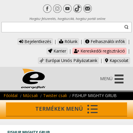
Horgász felszerelés, horgászcikk, horgász portál online
Bejelentkezés
|
Rólunk
|
Felhasználói infók
|
Karrier
|
Kereskedői regisztráció
|
Európai Uniós Pályázataink
|
Kapcsolat
MENÜ
Főoldal
Műcsali
Twister csali
FISHUP MIGHTY GRUB
TERMÉKEK MENÜ
FISHUP MIGHTY GRUB