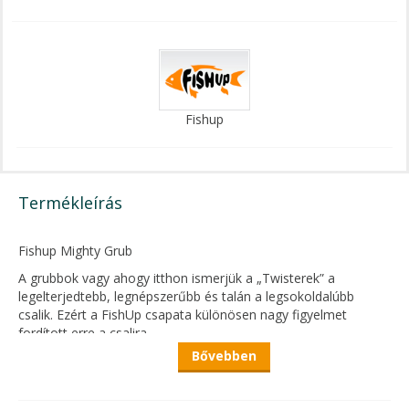
Fishup
Termékleírás
Fishup Mighty Grub
A grubbok vagy ahogy itthon ismerjük a „Twisterek” a
legelterjedtebb, legnépszerűbb és talán a legsokoldalúbb
csalik. Ezért a FishUp csapata különösen nagy figyelmet
fordított erre a csalira.
Bővebben
A FishUp Mighty Grub Twister már olyan méretű, amivel
trófeavadászatra indulhatsz, sügér, süllő, harcsa vagy csuka
veszi fel számíthatsz rá, hogy nem lesz kishal.