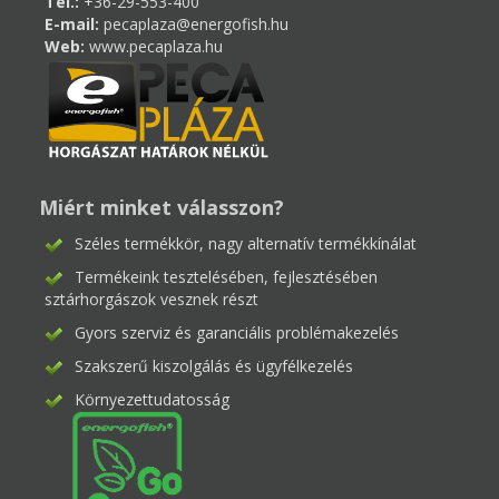
Tel.:
+36-29-553-400
E-mail:
pecaplaza@energofish.hu
Web:
www.pecaplaza.hu
Miért minket válasszon?
Széles termékkör, nagy alternatív termékkínálat
Termékeink tesztelésében, fejlesztésében
sztárhorgászok vesznek részt
Gyors szerviz és garanciális problémakezelés
Szakszerű kiszolgálás és ügyfélkezelés
Környezettudatosság