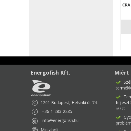
CRA
Energofish Kft.
Miért 
Szé
termékk
Ter
1201 Budapest, Helsinki út 74.
fejlesz
részt
+36-1-283-2285
Gyor
info@energofish.hu
problém
Mintabolt: