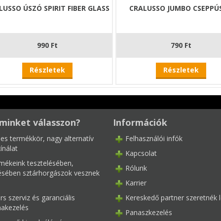
LUSSO ÚSZÓ SPIRIT FIBER GLASS
CRALUSSO JUMBO CSEPPÚ
990 Ft
790 Ft
Részletek
Részletek
minket válasszon?
Információk
les termékkör, nagy alternatív
Felhasználói infók
ínálat
Kapcsolat
mékeink tesztelésében,
Rólunk
tésében sztárhorgászok vesznek
Karrier
s szerviz és garanciális
Kereskedő partner szeretnék l
akezelés
Panaszkezelés