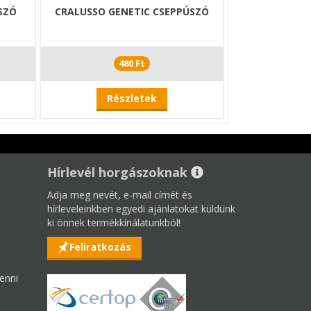
SZÓ
CRALUSSO GENETIC CSEPPÚSZÓ
480 Ft
Részletek
Hírlevél horgászoknak
Adja meg nevét, e-mail címét és
hírleveleinkben egyedi ajánlatokat küldünk
ki önnek termékkínálatunkból!
Feliratkozás
enni