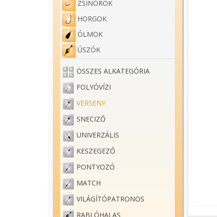
ZSINÓROK
HORGOK
ÓLMOK
ÚSZÓK
ÖSSZES ALKATEGÓRIA
FOLYÓVÍZI
VERSENY
SNECIZŐ
UNIVERZÁLIS
KESZEGEZŐ
PONTYOZÓ
MATCH
VILÁGÍTÓPATRONOS
RABLÓHALAS