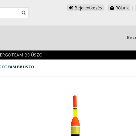
Bejelentkezés
|
Rólunk
|
Kez
ERGOTEAM B8 ÚSZÓ
GOTEAM B8 ÚSZÓ