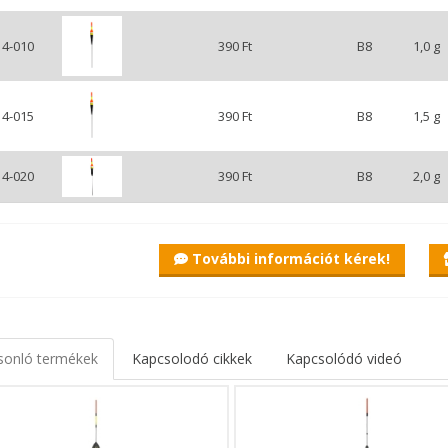
14-010
390 Ft
B8
1,0 g
14-015
390 Ft
B8
1,5 g
14-020
390 Ft
B8
2,0 g
További információt kérek!
sonló termékek
Kapcsolodó cikkek
Kapcsolódó videó