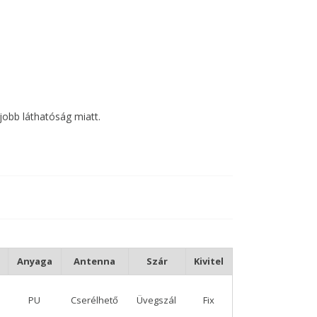
jobb láthatóság miatt.
lakul.
rögzítő, illetve szilikon cső használata javasolt.
 nagyobb méreteivel pedig, akár pontyozáshoz is
Anyaga
Antenna
Szár
Kivitel
PU
Cserélhető
Üvegszál
Fix