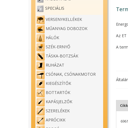
SPECIÁLIS
Term
VERSENYKELLÉKEK
Energ
MŰANYAG DOBOZOK
Az ET 
HÁLÓK
SZÉK-ERNYŐ
A term
TÁSKA-BOTZSÁK
A szár
RUHÁZAT
Fix ki
CSÓNAK, CSÓNAKMOTOR
Általá
Ideáli
KIEGÉSZÍTŐK
megfel
BOTTARTÓK
KAPÁSJELZŐK
Cik
SZERELÉKEK
APRÓCIKK
696