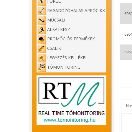
FORGÓ
RAGADOZÓHALAS APRÓCIKK
696
MŰCSALI
ALKATRÉSZ
696
PROMÓCIÓS TERMÉKEK
CSALIK
696
LEGYEZÉS KELLÉKEI
TÓMONITORING
Ha