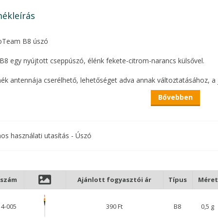
ékleírás
oTeam B8 úszó
B8 egy nyújtott cseppúszó, élénk fekete-citrom-narancs külsővel.
ék antennája cserélhető, lehetőséget adva annak változtatásához, a 
Bővebben
a üvegszálból készült, méretválasztéka pedig 0.5 és 5 gramm között a
vitel, az oldalán található egy fül, az alsó szárhoz pedig egypontos úszó
nos használati utasítás - Úszó
s választás spicc vagy rakósbothoz. A kisebb méretek keszegezéshez,
elnek.
kszám
Ajánlott fogyasztói ár
Típus
Méret
14-005
390 Ft
B8
0,5 g