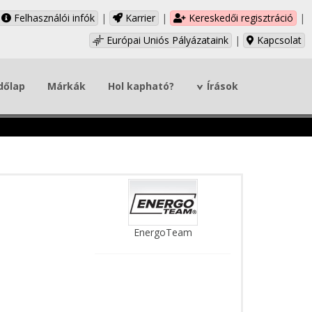
Felhasználói infók
|
Karrier
|
Kereskedői regisztráció
|
Európai Uniós Pályázataink
|
Kapcsolat
dőlap
Márkák
Hol kapható?
Írások
EnergoTeam