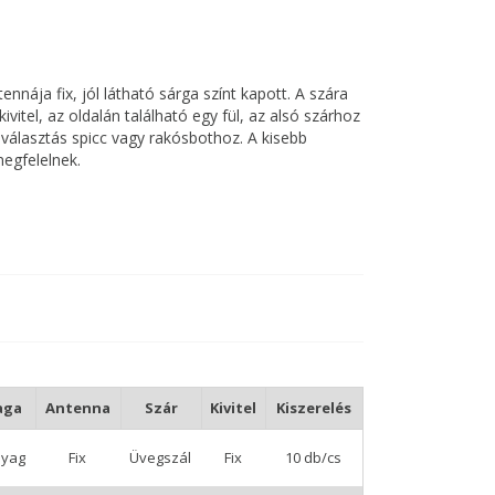
nája fix, jól látható sárga színt kapott. A szára
vitel, az oldalán található egy fül, az alsó szárhoz
s választás spicc vagy rakósbothoz. A kisebb
egfelelnek.
aga
Antenna
Szár
Kivitel
Kiszerelés
yag
Fix
Üvegszál
Fix
10 db/cs