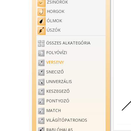
ZSINÓROK
HORGOK
ÓLMOK
ÚSZÓK
ÖSSZES ALKATEGÓRIA
FOLYÓVÍZI
VERSENY
SNECIZŐ
UNIVERZÁLIS
KESZEGEZŐ
PONTYOZÓ
MATCH
VILÁGÍTÓPATRONOS
RABLÓHALAS