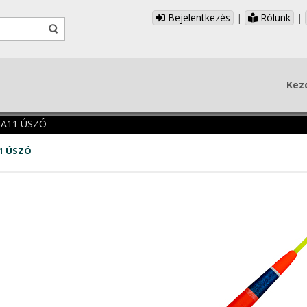
Bejelentkezés
|
Rólunk
|
Kez
 A11 ÚSZÓ
11 ÚSZÓ