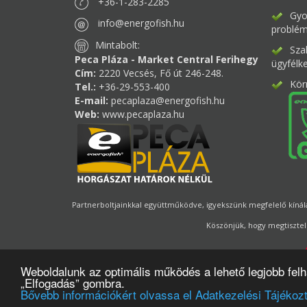
+36-1-283-2285
Gyor
info@energofish.hu
problém
Mintabolt:
Sza
Peca Pláza - Market Central Ferihegy
ügyfélk
Cím:
2220 Vecsés, Fő út 246-248.
Kör
Tel.:
+36-29-553-400
E-mail:
pecaplaza@energofish.hu
Web:
www.pecaplaza.hu
Partnerboltjainkkal együttműködve, igyekszünk megfelelő kínálat
Köszönjük, hogy megtisztel
Weboldalunk az optimális működés a lehető legjobb fel
„Elfogadás” gombra.
Bővebb információkért olvassa el Adatkezelési Tájékozt
Oldalmot