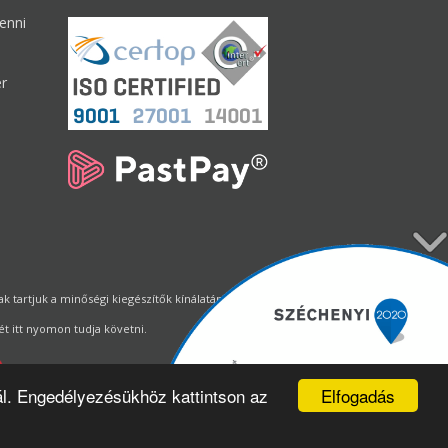
enni
er
tartjuk a minőségi kiegészítők kínálatának állandó biztosítását.
t itt nyomon tudja követni.
Elfogadás
ál. Engedélyezésükhöz kattintson az
Webdizájn