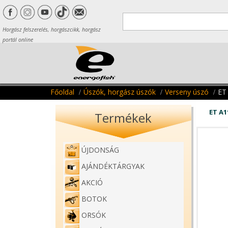
Horgász felszerelés, horgászcikk, horgász
portál online
Főoldal
Úszók, horgász úszók
Verseny úszó
ET
ET A
Termékek
ÚJDONSÁG
AJÁNDÉKTÁRGYAK
AKCIÓ
BOTOK
ORSÓK