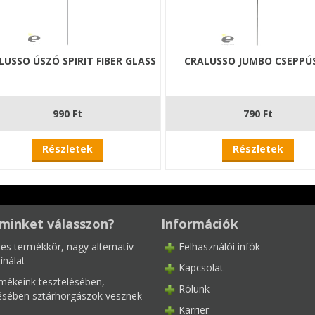
LUSSO ÚSZÓ SPIRIT FIBER GLASS
CRALUSSO JUMBO CSEPPÚ
990 Ft
790 Ft
Részletek
Részletek
minket válasszon?
Információk
les termékkör, nagy alternatív
Felhasználói infók
ínálat
Kapcsolat
mékeink tesztelésében,
Rólunk
tésében sztárhorgászok vesznek
Karrier