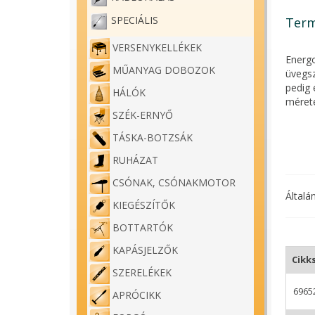
SPECIÁLIS
Term
VERSENYKELLÉKEK
Energo
MŰANYAG DOBOZOK
üvegsz
pedig 
HÁLÓK
mérete
SZÉK-ERNYŐ
TÁSKA-BOTZSÁK
RUHÁZAT
CSÓNAK, CSÓNAKMOTOR
Általá
KIEGÉSZÍTŐK
BOTTARTÓK
KAPÁSJELZŐK
Cikk
SZERELÉKEK
6965
APRÓCIKK