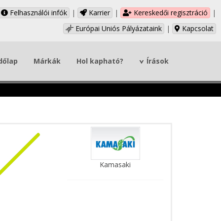
Felhasználói infók
|
Karrier
|
Kereskedői regisztráció
|
Európai Uniós Pályázataink
|
Kapcsolat
dőlap
Márkák
Hol kapható?
Írások
Kamasaki