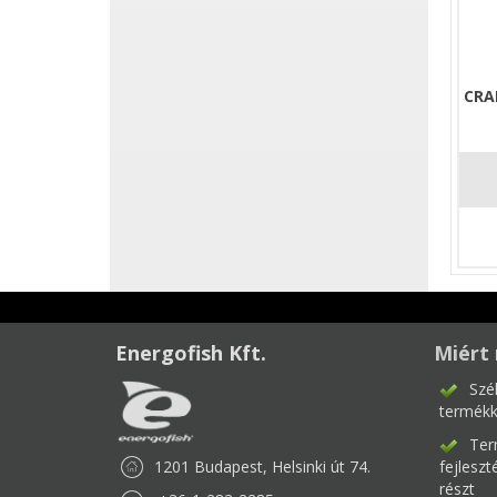
CRA
Energofish Kft.
Miért 
Szé
termékk
Ter
1201 Budapest, Helsinki út 74.
fejlesz
részt