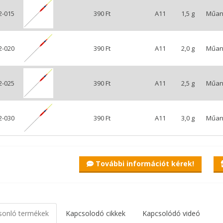
2-015
390 Ft
A11
1,5 g
Műan
2-020
390 Ft
A11
2,0 g
Műan
2-025
390 Ft
A11
2,5 g
Műan
2-030
390 Ft
A11
3,0 g
Műan
További információt kérek!
sonló termékek
Kapcsolodó cikkek
Kapcsolódó videó