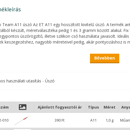
ékleírás
 Team A11 úszó Az ET A11 egy hosszított kivitelű úszó. A termék anten
álból készült, méretválasztéka pedig 1 és 3 gramm között alakul. Fix ki
egypontos úszórögzítő, illetve szilikon cső használata javasolt. Ideáli
k keszegezéshez, nagyobb méreteivel pedig, akár pontyozáshoz is m
Bővebben
nos használati utasítás - Úszó
szám
Ajánlott fogyasztói ár
Típus
Méret
Any
2-010
390 Ft
A11
1,0 g
Műan