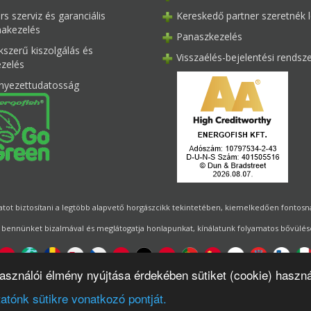
s szerviz és garanciális
Kereskedő partner szeretnék l
akezelés
Panaszkezelés
kszerű kiszolgálás és
Visszaélés-bejelentési rendsz
ezelés
nyezettudatosság
ot biztosítani a legtöbb alapvető horgászcikk tekintetében, kiemelkedően fontosnak 
 bennünket bizalmával és meglátogatja honlapunkat, kínálatunk folyamatos bővülésé
használói élmény nyújtása érdekében sütiket (cookie) haszn
Designed by
Energofish Kft
atónk sütikre vonatkozó pontját.
or:
CWB
by
Gloobus Software Developement
|
Technikai segítség
|