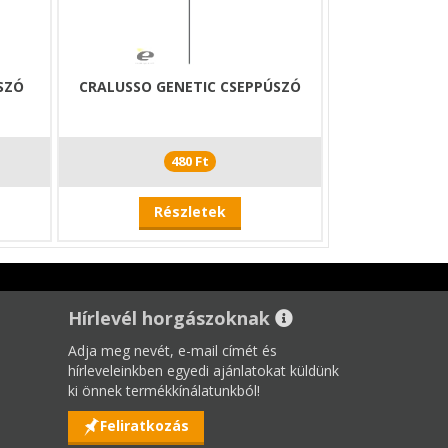
SZÓ
CRALUSSO GENETIC CSEPPÚSZÓ
480 Ft
Részletek
Hírlevél horgászoknak
Adja meg nevét, e-mail címét és
hírleveleinkben egyedi ajánlatokat küldünk
ki önnek termékkínálatunkból!
Feliratkozás