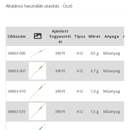
Általános használati utasítás - Úszó
Ajánlott
Cikkszám
fogyasztói
Típus
Méret
Anyaga
An
ár
69653-005
390 Ft
A12
0,5 g
Műanyag
69653-007
390 Ft
A12
0,7 g
Műanyag
69653-010
390 Ft
A12
1,0 g
Műanyag
69653-015
390 Ft
A12
1,5 g
Műanyag