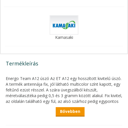
Kamasaki
Termékleírás
Energo Team A12 úszó Az ET A12 egy hosszított kivitelű úszó.
A termék antennája fix, jól látható multicolor színt kapott, egy
feltűnő ezüst résszel. A szára üvegszálból készült,
méretválasztéka pedig 0,5 és 3 gramm között alakul. Fix kivitel,
az oldalán található egy fül, az alsó szárhoz pedig egypontos
úszórögzítő, illetve szilikon cső használata javasolt. Ideális
Bővebben
választás spicc vagy rakósbothoz. A kisebb méretek
keszegezéshez, nagyobb méreteivel pedig, akár pontyozáshoz
is megfelelnek.