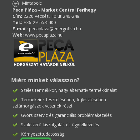
Mintabolt:
Peca Pláza - Market Central Ferihegy
Cím:
2220 Vecsés, Fő út 246-248.
Tel.:
+36-29-553-400
E-mail:
pecaplaza@energofish.hu
Web:
www.pecaplaza.hu
Miért minket válasszon?
Széles termékkör, nagy alternatív termékkínálat
Termékeink tesztelésében, fejlesztésében
sztárhorgászok vesznek részt
Gyors szerviz és garanciális problémakezelés
Szakszerű kiszolgálás és ügyfélkezelés
Környezettudatosság