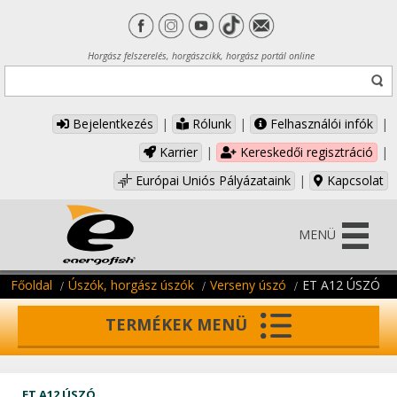
Horgász felszerelés, horgászcikk, horgász portál online
Bejelentkezés
|
Rólunk
|
Felhasználói infók
|
Karrier
|
Kereskedői regisztráció
|
Európai Uniós Pályázataink
|
Kapcsolat
MENÜ
Főoldal
Úszók, horgász úszók
Verseny úszó
ET A12 ÚSZÓ
TERMÉKEK MENÜ
ET A12 ÚSZÓ