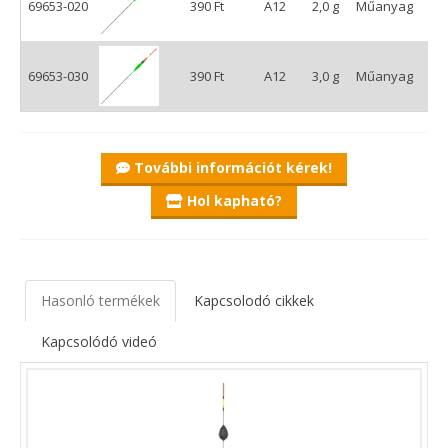
69653-020
390 Ft
A12
2,0 g
Műanyag
69653-030
390 Ft
A12
3,0 g
Műanyag
További információt kérek!
Hol kapható?
Hasonló termékek
Kapcsolodó cikkek
Kapcsolódó videó